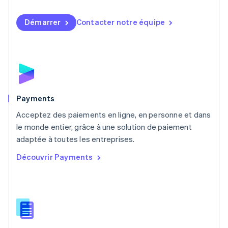
Malaisie
English
简体中文
Démarrer
Contacter notre équipe
Malte
English
Mexique
Español
English
Norvège
English
Nouvelle-Zélande
English
Payments
Pays-Bas
Acceptez des paiements en ligne, en personne et dans
Nederlands
English
le monde entier, grâce à une solution de paiement
Pologne
English
adaptée à toutes les entreprises.
Portugal
Découvrir Payments
Português
English
R.A.S. de Hong Kong, Chine
English
简体中文
République tchèque
English
Roumanie
English