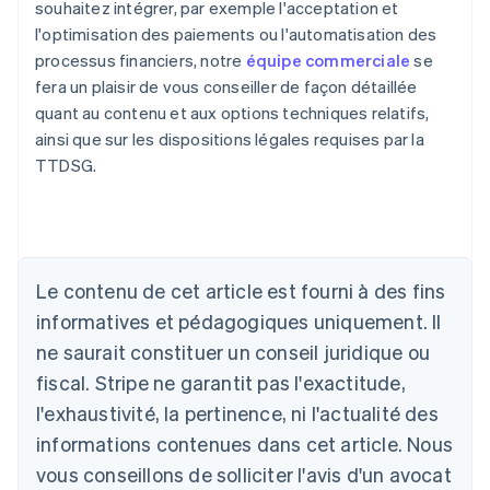
souhaitez intégrer, par exemple l'acceptation et
l'optimisation des paiements ou l'automatisation des
processus financiers, notre
équipe commerciale
se
fera un plaisir de vous conseiller de façon détaillée
quant au contenu et aux options techniques relatifs,
ainsi que sur les dispositions légales requises par la
TTDSG.
Allemagne
Deutsch
English
Australie
Le contenu de cet article est fourni à des fins
English
informatives et pédagogiques uniquement. Il
Autriche
ne saurait constituer un conseil juridique ou
Deutsch
English
Belgique
fiscal. Stripe ne garantit pas l'exactitude,
Nederlands
Français
Deutsch
English
l'exhaustivité, la pertinence, ni l'actualité des
Brésil
Português
English
informations contenues dans cet article. Nous
Bulgarie
vous conseillons de solliciter l'avis d'un avocat
English