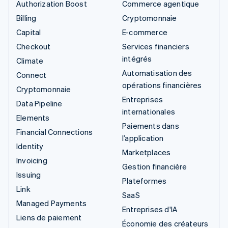
Authorization Boost
Commerce agentique
Billing
Cryptomonnaie
Capital
E-commerce
Checkout
Services financiers
intégrés
Climate
Automatisation des
Connect
opérations financières
Cryptomonnaie
Entreprises
Data Pipeline
internationales
Elements
Paiements dans
Financial Connections
l’application
Identity
Marketplaces
Invoicing
Gestion financière
Issuing
Plateformes
Link
SaaS
Managed Payments
Entreprises d'IA
Liens de paiement
Économie des créateurs