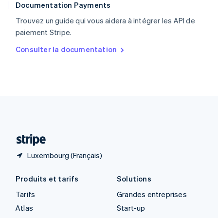
Documentation Payments
Royaume-Uni
English
Trouvez un guide qui vous aidera à intégrer les API de
Singapour
paiement Stripe.
English
简体中文
Slovaquie
Consulter la documentation
English
Slovénie
English
Italiano
Suède
Svenska
English
Suisse
Deutsch
Français
Italiano
English
Thaïlande
ไทย
English
Luxembourg (Français)
Produits et tarifs
Solutions
Tarifs
Grandes entreprises
Atlas
Start-up