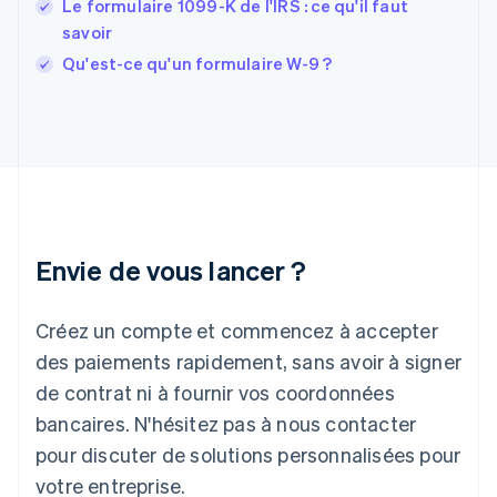
Le formulaire 1099-K de l'IRS : ce qu'il faut
Gibraltar
savoir
English
Grèce
Qu'est-ce qu'un formulaire W-9 ?
English
Hongrie
English
Inde
English
Irlande
English
Italie
Italiano
English
Envie de vous lancer ?
Japon
日本語
English
Créez un compte et commencez à accepter
Lettonie
English
des paiements rapidement, sans avoir à signer
Liechtenstein
de contrat ni à fournir vos coordonnées
Deutsch
English
Lituanie
bancaires. N'hésitez pas à nous contacter
English
pour discuter de solutions personnalisées pour
Luxembourg
votre entreprise.
Français
Deutsch
English