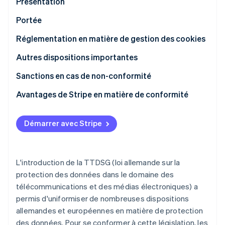
Présentation
Découvrez les prochaines évolutions
Commerce en ligne
Portée
Radar
Prévention de la fraude
Réglementation en matière de gestion des cookies
Écosystème
Atlas
Constitution de start-up
Autres dispositions importantes
Partenaires
Climate
Stripe App Marketplace
Sanctions en cas de non-conformité
Élimination du carbone
Avantages de Stripe en matière de conformité
Identity
Vérification de l'identité
Démarrer avec Stripe
L'introduction de la TTDSG (loi allemande sur la
Stripe Sessions 2026
Découvrez comment Stripe construit l’infrastructure écono
protection des données dans le domaine des
Regarder la vidéo
télécommunications et des médias électroniques) a
permis d'uniformiser de nombreuses dispositions
allemandes et européennes en matière de protection
des données. Pour se conformer à cette législation, les