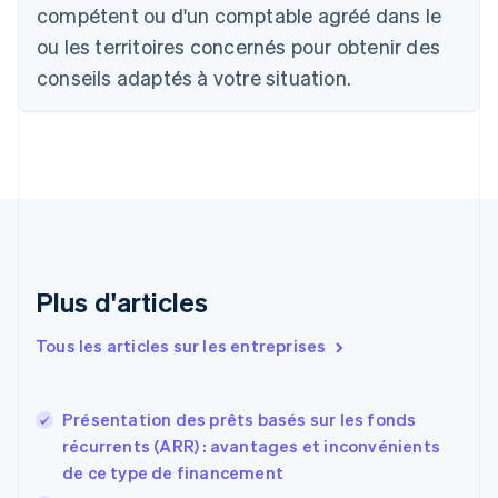
Canada
compétent ou d'un comptable agréé dans le
English
Français
ou les territoires concernés pour obtenir des
Chine continentale
conseils adaptés à votre situation.
简体中文
English
Chypre
English
Croatie
English
Italiano
Danemark
English
Émirats arabes unis
English
Espagne
Plus d'articles
Español
English
Estonie
Tous les articles sur les entreprises
English
États-Unis
English
Español
简体中文
Présentation des prêts basés sur les fonds
Finlande
English
Svenska
récurrents (ARR) : avantages et inconvénients
France
de ce type de financement
Français
English