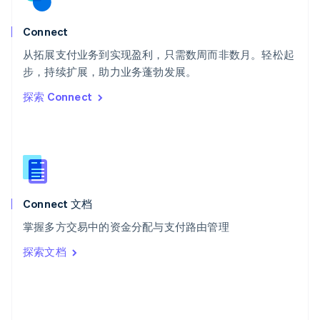
斯洛文尼亚
English
Italiano
Connect
泰国
ไทย
English
从拓展支付业务到实现盈利，只需数周而非数月。轻松起
希腊
步，持续扩展，助力业务蓬勃发展。
English
探索 Connect
西班牙
Español
English
新加坡
English
简体中文
新西兰
English
匈牙利
English
Connect 文档
意大利
掌握多方交易中的资金分配与支付路由管理
Italiano
English
印度
探索文档
English
英国
English
直布罗陀
English