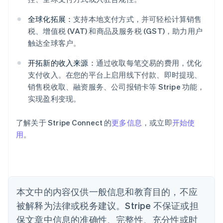
阿联酋
全球化拓展：
支持本地支付方式，并可轻松计算销售
English
爱尔兰
税、增值税 (VAT) 和商品及服务税 (GST)，助力用户
English
触达全球客户。
爱沙尼亚
English
开拓新的收入来源：
通过收取每笔交易的费用，优化
奥地利
支付收入。在您的平台上启用线下付款、即时提现、
Deutsch
English
销售税收取、融资服务、公司报销卡等 Stripe 功能，
澳大利亚
实现盈利变现。
English
巴西
Português
English
了解关于 Stripe Connect 的
更多信息
，或立即
开始使
保加利亚
用
。
English
比利时
Nederlands
Français
Deutsch
English
波兰
English
丹麦
本文中的内容仅供一般信息和教育目的，不应
English
被解释为法律或税务建议。Stripe 不保证或担
德国
保文章中信息的准确性、完整性、充分性或时
Deutsch
English