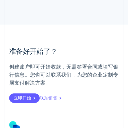
马尔他
English
马来西亚
English
简体中文
美国
English
Español
简体中文
墨西哥
Español
English
准备好开始了？
挪威
English
葡萄牙
创建账户即可开始收款，无需签署合同或填写银
Português
English
行信息。您也可以联系我们，为您的企业定制专
日本
日本語
English
属支付解决方案。
瑞典
Svenska
English
瑞士
立即开始
联系销售
Deutsch
Français
Italiano
English
塞浦路斯
English
斯洛伐克
English