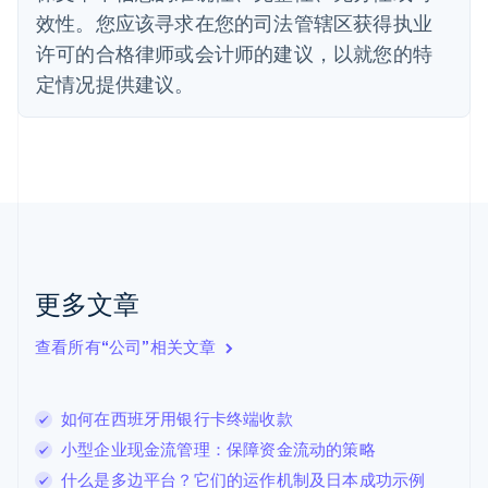
法国
效性。您应该寻求在您的司法管辖区获得执业
Français
English
许可的合格律师或会计师的建议，以就您的特
芬兰
定情况提供建议。
English
Svenska
荷兰
Nederlands
English
加拿大
English
Français
捷克
English
克罗地亚
English
Italiano
拉脱维亚
更多文章
English
立陶宛
查看所有“公司”相关文章
English
列支敦士登
Deutsch
English
卢森堡
如何在西班牙用银行卡终端收款
Français
Deutsch
English
小型企业现金流管理：保障资金流动的策略
罗马尼亚
什么是多边平台？它们的运作机制及日本成功示例
English