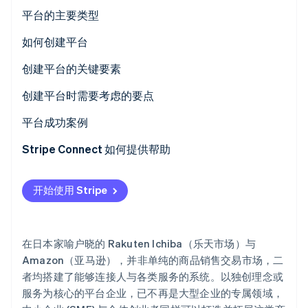
初创企业注册
平台的主要类型
Climate
B2B
如何创建平台
碳移除
Identity
B2C
从零开始开发
创建平台的关键要素
在线身份验证
C2C
利用现有资源进行软件包开发
技术基础设施与 API
创建平台时需要考虑的要点
无代码/低代码开发
设计与用户体验 (UX)
评估平台的市场切入可行性
平台成功案例
业务模式与变现
安全性与合规性要求
Rakuten Ichiba（乐天市场）- 综合 B2C 在线商场
Stripe Connect 如何提供帮助
Stripe Sessions 2026
了解 Stripe 如何为 AI 构建经济基础设施。
拓展性与扩张性
MISUMI - B2B 零部件采购平台
立即观看
开始使用 Stripe
minne - 手工艺品 C2C 平台
在日本家喻户晓的 Rakuten Ichiba（乐天市场）与
Amazon（亚马逊），并非单纯的商品销售交易市场，二
者均搭建了能够连接人与各类服务的系统。以独创理念或
服务为核心的平台企业，已不再是大型企业的专属领域，