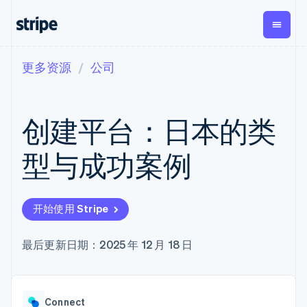
更多资源
公司
按企业阶段
文档
学习
支付
营收
资金管理
平台
易市
大型企业
Stripe 文档
博客
Payments
Billing
Treasury
初创企业
API 参考文档
客户案例
创建平台：日本的类
在线支付
经常性收入
Con
库与 SDK
指南
企业财务
Managed
Metronome
Stripe Apps
Payments
按用量计费
Global
平台
型与成功案例
备案商家解决
Payouts
Subscriptions
Capi
按应用场景
方案
平
支持
向第三方
订阅管理
Payment links
客户
指南
智能体商务
打款
Invoicing
Trea
加密货币
获取支持
无代码支付
一次性或定期
Capital
开始使用 Stripe
平
电子商务
接受线上付款
托管支持方案
企业融资
Checkout
账单
嵌入
嵌入式金融
实施预置结账流程
专业服务
预构建支付界
Crypto
Tax
融服
财务自动化
构建平台或交易市场
最后更新日期：2025 年 12 月 18 日
钱包、稳
面
销售税和增值
Iss
全球化企业
管理订阅
定币发行
Elements
税自动化
实体
应用内支付
提供按用量计费
灵活的 UI 组件
和发卡基
Crypto
Revenue
虚拟
交易市场
发行稳定币支持的支付卡
Onramp
Payment
Recognition
础设施
公司
资金管理
通过智能体配置和管理服
可嵌入的
methods
会计自动化
Connect
平台
务