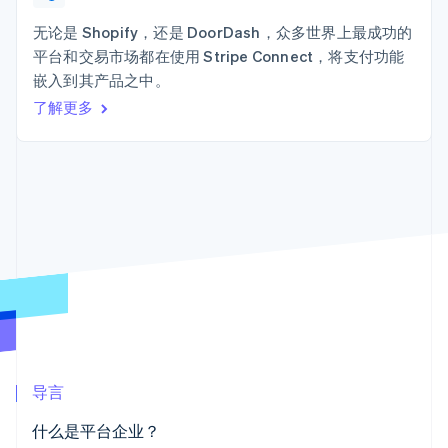
接入 125+ 种支
加密货币
Stripe Sigma
产品路线图
SaaS
付方式
自定义报告
购买
Sessions 年度大会
无论是 Shopify，还是 DoorDash，众多世界上最成功的
Terminal
Data Pipeline
招聘
平台和交易市场都在使用 Stripe Connect，将支付功能
线下支付
数据同步
资讯中心
Authorization
资源
嵌入到其产品之中。
Stripe Press
Boost
按行业
了解更多
支付成功率优
应用集成
化
AI 企业
代码示例
Link
创作者经济
开发者博客
联系
加速结账
游戏
API 状态
Financial
酒店、旅游与休闲
联系销售
Connections
保险
成为合作伙伴
关联金融账户
媒体与娱乐
数据
非营利组织
专业服务
公共部门
零售
更多
Product roadmap
了解未来规划
生态系统
导言
Radar
合作伙伴
欺诈防范
什么是平台企业？
Stripe App Marketplace
Atlas