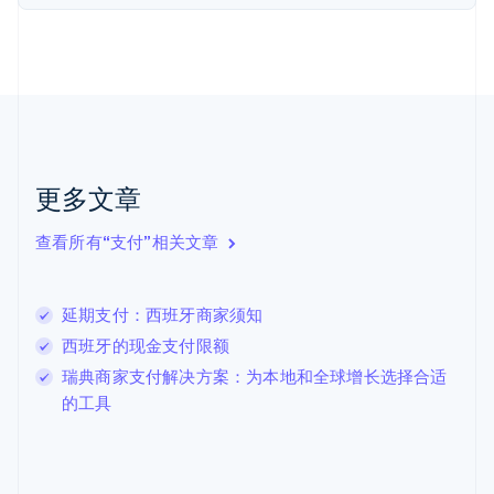
芬兰
English
Svenska
荷兰
Nederlands
English
加拿大
English
Français
捷克
English
克罗地亚
更多文章
English
Italiano
拉脱维亚
查看所有“支付”相关文章
English
立陶宛
English
延期支付：西班牙商家须知
列支敦士登
Deutsch
English
西班牙的现金支付限额
卢森堡
瑞典商家支付解决方案：为本地和全球增长选择合适
Français
Deutsch
English
的工具
罗马尼亚
English
马尔他
English