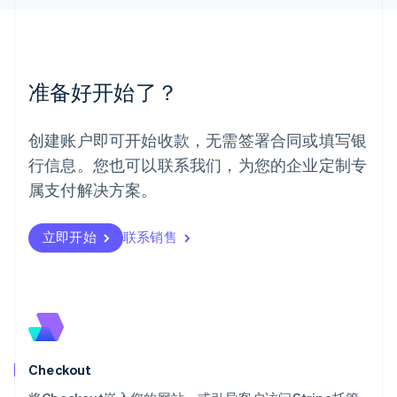
马来西亚
English
简体中文
美国
English
Español
简体中文
墨西哥
准备好开始了？
Español
English
挪威
English
创建账户即可开始收款，无需签署合同或填写银
葡萄牙
行信息。您也可以联系我们，为您的企业定制专
Português
English
日本
属支付解决方案。
日本語
English
瑞典
立即开始
联系销售
Svenska
English
瑞士
Deutsch
Français
Italiano
English
塞浦路斯
English
斯洛伐克
English
斯洛文尼亚
Checkout
English
Italiano