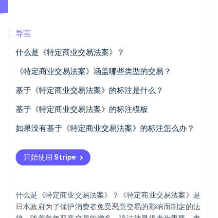
初创企业注册
Climate
碳移除
导言
Identity
什么是《特定商业交易法案》？
在线身份验证
行政规定
《特定商业交易法案》涵盖哪些类型的交易？
民事规则
上门销售
基于《特定商业交易法案》的标注是什么？
邮购
基于《特定商业交易法案》的标注模板
Stripe Sessions 2026
了解 Stripe 如何为 AI 构建经济基础设施。
电话销售
如果没有基于《特定商业交易法案》的标注怎么办？
立即观看
链式推荐交易
开始使用 Stripe
特定连续服务提供
商业机会销售交易
什么是《特定商业交易法案》？《特定商业交易法案》是
上门销售
日本政府为了保护消费者免受恶意交易的影响而制定的法