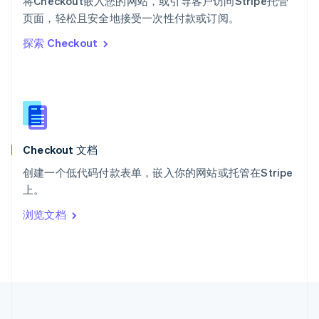
将Checkout嵌入您的网站，或引导客户访问Stripe托管
泰国
ไทย
English
页面，轻松且安全地接受一次性付款或订阅。
希腊
探索 Checkout
English
西班牙
Español
English
新加坡
English
简体中文
新西兰
English
Checkout 文档
匈牙利
English
创建一个低代码付款表单，嵌入你的网站或托管在Stripe
意大利
上。
Italiano
English
印度
浏览文档
English
英国
English
直布罗陀
English
中国内地
简体中文
English