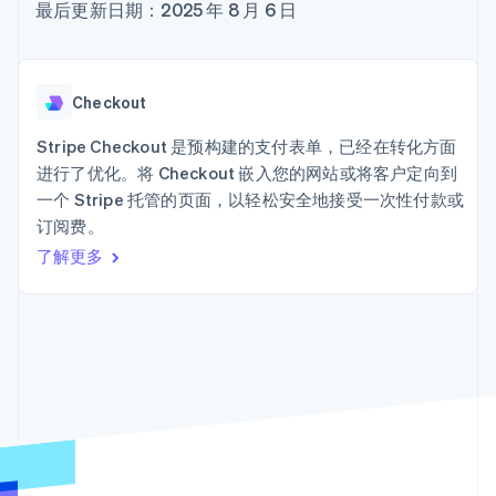
接入 125+ 种支
加密货币
Stripe Sigma
最后更新日期：2025 年 8 月 6 日
产品路线图
SaaS
付方式
自定义报告
购买
Sessions 年度大会
Terminal
Data Pipeline
招聘
线下支付
数据同步
资讯中心
Authorization
资源
Stripe Press
Checkout
Boost
按行业
支付成功率优
应用集成
Stripe Checkout 是预构建的支付表单，已经在转化方面
化
AI 企业
代码示例
Link
进行了优化。将 Checkout 嵌入您的网站或将客户定向到
创作者经济
开发者博客
联系
加速结账
游戏
API 状态
一个 Stripe 托管的页面，以轻松安全地接受一次性付款或
Financial
酒店、旅游与休闲
联系销售
订阅费。
Connections
保险
成为合作伙伴
关联金融账户
媒体与娱乐
了解更多
数据
非营利组织
专业服务
公共部门
零售
更多
Product roadmap
了解未来规划
生态系统
Radar
合作伙伴
欺诈防范
Stripe App Marketplace
Atlas