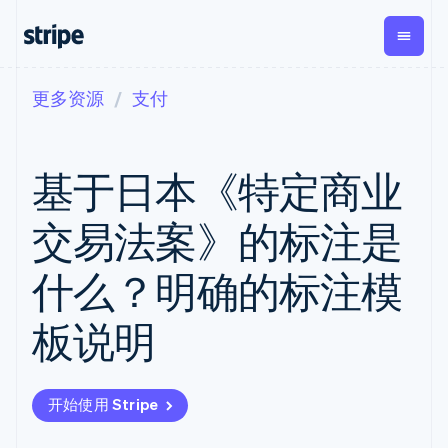
更多资源
支付
按企业阶段
文档
学习
支付
营收
资金管理
平台
易市
大型企业
Stripe 文档
博客
Payments
Billing
Treasury
初创企业
API 参考文档
客户案例
基于日本《特定商业
在线支付
经常性收入
Con
库与 SDK
指南
企业财务
Managed
Metronome
Stripe Apps
Payments
按用量计费
Global
平台
交易法案》的标注是
备案商家解决
Payouts
Subscriptions
Capi
按应用场景
方案
平
支持
向第三方
订阅管理
Payment links
客户
什么？明确的标注模
指南
智能体商务
打款
Invoicing
Trea
加密货币
获取支持
无代码支付
一次性或定期
Capital
平
电子商务
接受线上付款
托管支持方案
企业融资
Checkout
账单
板说明
嵌入
嵌入式金融
实施预置结账流程
专业服务
预构建支付界
Crypto
Tax
融服
财务自动化
构建平台或交易市场
钱包、稳
面
销售税和增值
Iss
全球化企业
管理订阅
定币发行
Elements
税自动化
实体
应用内支付
提供按用量计费
灵活的 UI 组件
和发卡基
Crypto
Revenue
虚拟
开始使用 Stripe
交易市场
发行稳定币支持的支付卡
Onramp
Payment
Recognition
础设施
公司
资金管理
通过智能体配置和管理服
可嵌入的
methods
会计自动化
平台
务