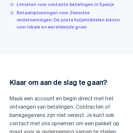
Limieten voor contante betalingen in Spanje
English
Italië
Betaaloplossingen voor Zweedse
Italiano
English
ondernemingen: De juiste hulpmiddelen kiezen
Japan
voor lokale en wereldwijde groei
日本語
English
Kroatië
English
Italiano
Letland
English
Liechtenstein
Deutsch
English
Litouwen
English
Klaar om aan de slag te gaan?
Luxemburg
Français
Deutsch
English
Maleisië
Maak een account en begin direct met het
English
简体中文
ontvangen van betalingen. Contracten of
Malta
bankgegevens zijn niet vereist. Je kunt ook
English
Mexico
contact met ons opnemen om een pakket op
Español
English
maat voor je onderneming samen te stellen.
Nederland