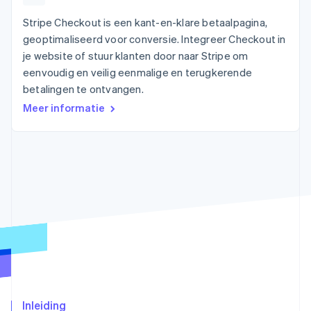
Oprichting van een start-up
Stripe Checkout is een kant-en-klare betaalpagina,
Climate
Ecosysteem
geoptimaliseerd voor conversie. Integreer Checkout in
CO₂-verwijdering
je website of stuur klanten door naar Stripe om
Partners
Identity
eenvoudig en veilig eenmalige en terugkerende
Stripe App Marketplace
Online identiteitsverificatie
betalingen te ontvangen.
Meer informatie
Stripe Sessions 2026
Ontdek hoe Stripe de economische infrastructuu
Nu bekijken
Inleiding