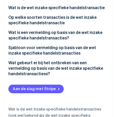
Wat is de wet inzake specifieke handelstransactie
Administratieve bepalingen
Op welke soorten transacties is de wet inzake
specifieke handelstransactie
Civiele voorschriften
Verkoop aan de deur
Wat is een vermelding op basis van de wet inzake
specifieke handelstransacties?
Postorder
Sjabloon voor vermelding op basis van de wet
Telemarketing
inzake specifieke handelstransacties
Ketenverwijzingstransacties
Wat gebeurt er bij het ontbreken van een
vermelding op basis van de wet inzake specifieke
Aanbod van gespecificeerde doorlopende diensten
handelstransactiess?
Verkooptransacties voor zakelijke activiteiten
Aan de slag met Stripe
Verkoop aan de deur
Wat is de wet inzake specifieke handelstransacties
(ook wel bekend als de wet inzake specifieke