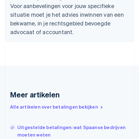
Voor aanbevelingen voor jouw specifieke
English
Denemarken
situatie moet je het advies inwinnen van een
English
bekwame, in je rechtsgebied bevoegde
Duitsland
advocaat of accountant.
Deutsch
English
Estland
English
Finland
English
Svenska
Frankrijk
Français
English
Gibraltar
English
Griekenland
Meer artikelen
English
Hongarije
Alle artikelen over betalingen bekijken
English
Hongkong SAR, China
English
简体中文
Ierland
Uitgestelde betalingen: wat Spaanse bedrijven
English
moeten weten
India