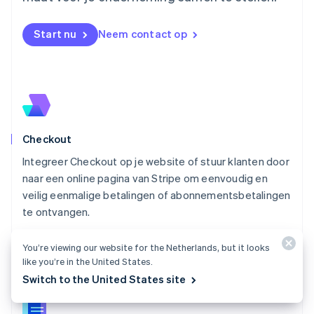
Nederlands
English
Nieuw-Zeeland
Start nu
Neem contact op
English
Noorwegen
English
Oostenrijk
Deutsch
English
Polen
English
Checkout
Portugal
Português
English
Integreer Checkout op je website of stuur klanten door
Roemenië
naar een online pagina van Stripe om eenvoudig en
English
veilig eenmalige betalingen of abonnementsbetalingen
Singapore
English
简体中文
te ontvangen.
Slovenië
Alles over Checkout
English
Italiano
You’re viewing our website for the Netherlands, but it looks
Slowakije
like you’re in the United States.
English
Switch to the United States site
Spanje
Español
English
Thailand