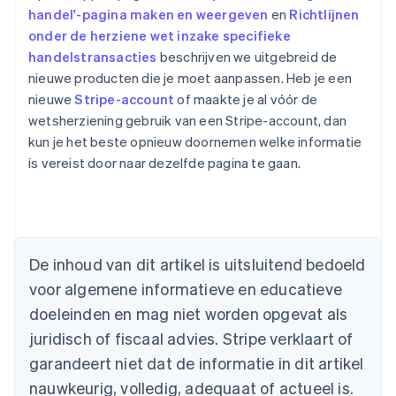
handel'-pagina maken en weergeven
en
Richtlijnen
onder de herziene wet inzake specifieke
handelstransacties
beschrijven we uitgebreid de
nieuwe producten die je moet aanpassen. Heb je een
nieuwe
Stripe-account
of maakte je al vóór de
wetsherziening gebruik van een Stripe-account, dan
kun je het beste opnieuw doornemen welke informatie
is vereist door naar dezelfde pagina te gaan.
Australië
English
België
De inhoud van dit artikel is uitsluitend bedoeld
Nederlands
Français
Deutsch
English
voor algemene informatieve en educatieve
Brazilië
Português
English
doeleinden en mag niet worden opgevat als
Bulgarije
juridisch of fiscaal advies. Stripe verklaart of
English
Canada
garandeert niet dat de informatie in dit artikel
English
Français
nauwkeurig, volledig, adequaat of actueel is.
Cyprus