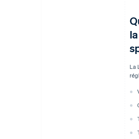
Q
la
sp
La 
rég