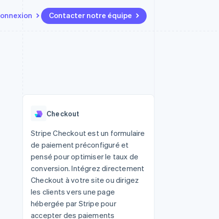
onnexion
Contacter notre équipe
Ressources
Écosystème
Contact
t marketplaces
Plus
Intégrations d'applications
Partenaires
Contacter notre équipe
Product roadmap
elle
Exemples de code
Stripe App Marketplace
Devenir partenaire
Découvrez les prochaines
r les
Blog des développeurs
évolutions
rs
État de l'API
 platforms
Radar
ciers intégrés
Checkout
Prévention de la fraude
ratif
es et virtuelles
Atlas
Stripe Checkout est un formulaire
Constitution de start-up
de paiement préconfiguré et
Climate
pensé pour optimiser le taux de
Élimination du carbone
conversion. Intégrez directement
Identity
Checkout à votre site ou dirigez
Vérification de l'identité
les clients vers une page
hébergée par Stripe pour
accepter des paiements