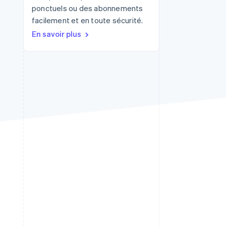
ponctuels ou des abonnements
facilement et en toute sécurité.
En savoir plus
Stripe Sessions 2026
Découvrez comment
Stripe construit
l’infrastructure
économique de l’IA.
Regarder la vidéo