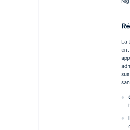
règ
Ré
La 
ent
app
adm
sus
san