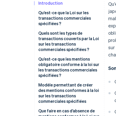
Introduction
Qu’
jap
Qu’est-ce que la Loi sur les
transactions commerciales
mal
spécifiées ?
exp
obl
Réglementations
Quels sont les types de
administratives
transactions couverts par la Loi
pro
sur les transactions
sur
Règles civiles
commerciales spécifiées ?
cha
Vente en visite
Qu’est-ce que les mentions
obligatoire conforme à la loi sur
Som
Commande par courrier
les transactions commerciales
spécifiées ?
Télémarketing
Modèle permettant de créer
Transactions de vente par
des mentions conformes à la loi
parrainage
sur les transactions
commerciales spécifiées
Offre de services continus
spécifiés
Que faire en cas d’absence de