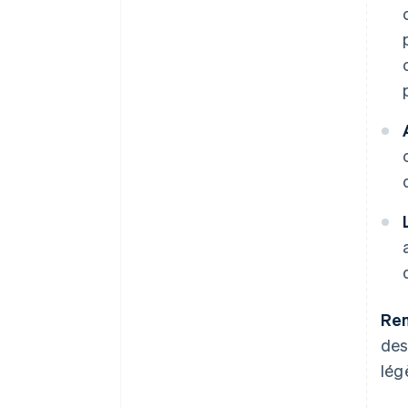
Rem
des
lég