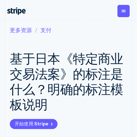
更多资源
支付
按企业阶段
文档
学习
支付
营收
资金管
平台
理
易市
大型企业
Stripe 文档
博客
Payments
Billing
初创企业
API 参考文档
客户案例
基于日本《特定商业
在线支付
经常性收入
Global
Conn
库与 SDK
指南
Payment links
Metronome
Payouts
Stripe Apps
按用量计费
平台
交易法案》的标注是
无代码支付
Subscriptions
向第三
按应用场景
Checkout
方打款
支持
预构建支付界
订阅管理
Crypto
什么？明确的标注模
指南
智能体商务
面
Invoicing
钱包、
加密货币
获取支持
一次性或定期
Elements
稳定币
电子商务
接受线上付款
托管支持方案
灵活的 UI 组件
账单
板说明
发行和
嵌入式金融
实施预置结账流程
专业服务
Payment
Tax
发卡基
财务自动化
构建平台或交易市场
methods
销售税和增值
础设施
全球化企业
管理订阅
接入 125+ 种支
税自动化
应用内支付
提供按用量计费
付方式
Revenue
开始使用 Stripe
交易市场
发行稳定币支持的支付卡
Terminal
Recognition
公司
资金管理
通过智能体配置和管理服
线下支付
会计自动化
平台
务