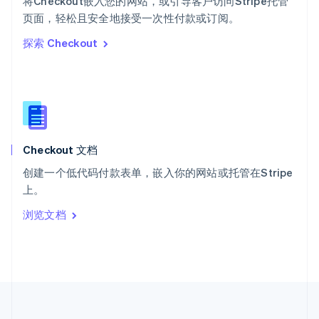
将Checkout嵌入您的网站，或引导客户访问Stripe托管
泰国
ไทย
English
页面，轻松且安全地接受一次性付款或订阅。
希腊
探索 Checkout
English
西班牙
Español
English
新加坡
English
简体中文
新西兰
English
Checkout 文档
匈牙利
English
创建一个低代码付款表单，嵌入你的网站或托管在Stripe
意大利
上。
Italiano
English
印度
浏览文档
English
英国
English
直布罗陀
English
中国内地
简体中文
English