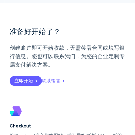
马来西亚
English
简体中文
美国
English
Español
简体中文
墨西哥
准备好开始了？
Español
English
挪威
English
创建账户即可开始收款，无需签署合同或填写银
葡萄牙
行信息。您也可以联系我们，为您的企业定制专
Português
English
日本
属支付解决方案。
日本語
English
瑞典
立即开始
联系销售
Svenska
English
瑞士
Deutsch
Français
Italiano
English
塞浦路斯
English
斯洛伐克
English
斯洛文尼亚
Checkout
English
Italiano