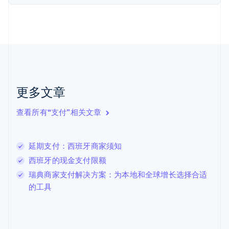
芬兰
English
Svenska
荷兰
Nederlands
English
加拿大
English
Français
捷克
English
克罗地亚
更多文章
English
Italiano
拉脱维亚
查看所有“支付”相关文章
English
立陶宛
English
延期支付：西班牙商家须知
列支敦士登
Deutsch
English
西班牙的现金支付限额
卢森堡
瑞典商家支付解决方案：为本地和全球增长选择合适
Français
Deutsch
English
的工具
罗马尼亚
English
马尔他
English