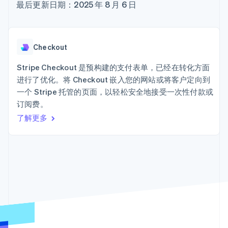
Authorization
Stripe Sigma
最后更新日期：2025 年 8 月 6 日
产品路线图
SaaS
Boost
自定义报告
Sessions 年度大会
支付成功率优
Data Pipeline
招聘
化
数据同步
资讯中心
Link
资源
Stripe Press
Checkout
加速结账
按行业
应用集成
Stripe Checkout 是预构建的支付表单，已经在转化方面
AI 企业
代码示例
进行了优化。将 Checkout 嵌入您的网站或将客户定向到
创作者经济
开发者博客
联系
游戏
API 状态
一个 Stripe 托管的页面，以轻松安全地接受一次性付款或
更多
酒店、旅游与休闲
联系销售
Product roadmap
订阅费。
保险
成为合作伙伴
了解未来规划
媒体与娱乐
了解更多
非营利组织
Radar
专业服务
欺诈防范
公共部门
Atlas
零售
初创企业注册
Climate
碳移除
生态系统
合作伙伴
Stripe App Marketplace