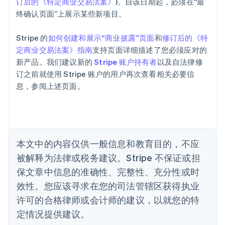
订后的《特定商业交易法案》
)。自该日期起，必须在“最
爱尔兰
终确认页面”上展示某些新项目。
English
爱沙尼亚
English
Stripe 的
如何创建和展示“商业披露”页面
和
修订后的《特
奥地利
定商业交易法案》指南
支持页面详细描述了您必须应对的
Deutsch
English
新产品。我们建议新的
Stripe 账户持有者
以及自法律修
澳大利亚
订之前就使用 Stripe 账户的用户再次查看相关必要信
English
巴西
息，参阅上述页面。
Português
English
保加利亚
English
比利时
Nederlands
Français
Deutsch
English
本文中的内容仅供一般信息和教育目的，不应
波兰
被解释为法律或税务建议。Stripe 不保证或担
English
丹麦
保文章中信息的准确性、完整性、充分性或时
English
效性。您应该寻求在您的司法管辖区获得执业
德国
Deutsch
English
许可的合格律师或会计师的建议，以就您的特
法国
定情况提供建议。
Français
English