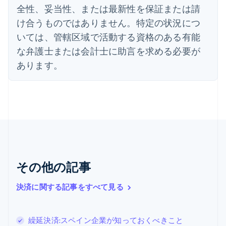
全性、妥当性、または最新性を保証または請
エストニア
English
け合うものではありません。特定の状況につ
オーストラリア
いては、管轄区域で活動する資格のある有能
English
オーストリア
な弁護士または会計士に助言を求める必要が
Deutsch
English
あります。
オランダ
Nederlands
English
カナダ
English
Français
キプロス
English
ギリシア
English
クロアチア
その他の記事
English
Italiano
ジブラルタル
English
決済に関する記事をすべて見る
シンガポール
English
简体中文
スイス
繰延決済:スペイン企業が知っておくべきこと
Deutsch
Français
Italiano
English