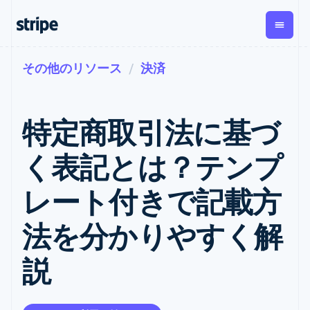
その他のリソース
決済
企業規模別
ドキュメント
学ぶ
支払い
収益
資金管
プラッ
理
フォー
大企業向け
Stripe のドキュメント
ブログ
とマー
Payments
Billing
スタートアップ向け
API リファレンス
導入事例
特定商取引法に基づ
オンライン決
経常収益
ットプ
Global
ライブラリと SDK
ガイド
済
Metronome
Payouts
イス
Stripe Apps
Managed
く表記とは？テンプ
従量課金
Payments
第三者
Connec
ユースケース別
マーチャント
サブスクリ
への入
サポート
プション
オブレコード
金
レート付きで記載方
プラッ
ガイド
エージェンティックコマ
サブスクリ
ソリューショ
Payment links
フォー
ース
サポートに問い合わせる
プションの
ン
決済の
E コマース / ECサイト
オンライン決済を受け付
管理サポートプラン
コーディング
管理
Invoicing
法を分かりやすく解
築
埋込型金融
け
プロフェッショナルサー
1 回限りまた
不要の決済ペ
請求・財務関連
構築済みの決済を実装
ビス
は継続
ージ
Checkout
説
グローバルビジネス
プラットフォームまたは
構築済み決済
Tax
アプリ内決済
マーケットプレイスを構
消費税と
UI
マーケットプレイス
築する
VAT の自動
Elements
資金管理
サブスクリプションを管
柔軟な UI コン
計算
Revenue
会社
プラットフォーム
理