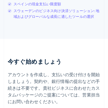
スペインの現金支払い限度額
スウェーデン
Svenska
English
スウェーデンのビジネス向け決済ソリューション: 地
スペイン
域およびグローバルな成長に適したツールの選択
Español
English
スロバキア
English
スロベニア
English
Italiano
タイ
ไทย
English
チェコ共和国
English
今すぐ始めましょう
デンマーク
English
ドイツ
アカウントを作成し、支払いの受け付けを開始
Deutsch
English
しましょう。契約や、銀行情報の提出などの手
ニュージーランド
続きは不要です。貴社ビジネスに合わせたカス
English
ノルウェー
タムパッケージのご提案については、営業担当
English
にお問い合わせください。
ハンガリー
English