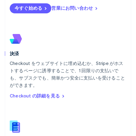
フィンランド
今すぐ始める
営業にお問い合わせ
English
Svenska
ブラジル
Português
English
フランス
Français
English
ブルガリア
English
決済
ベルギー
Nederlands
Français
Deutsch
English
Checkout をウェブサイトに埋め込むか、Stripe がホス
ポーランド
トするページに誘導することで、1 回限りの支払いで
English
も、サブスクでも、簡単かつ安全に支払いを受けること
ポルトガル
Português
English
ができます。
マルタ
Checkout の詳細を見る
English
マレーシア
English
简体中文
メキシコ
Español
English
ラトビア
English