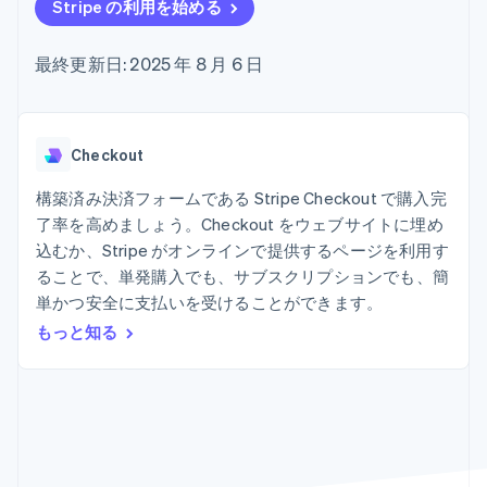
Recognition
ポーネント
Stripe の利用を始める
SaaS
従量課金請求を提供
決済手段
製品ロードマップ
ステーブルコイン担保型
会計管理の
125 以上の決
Sessions 年次カンファ
のカードを発行
最終更新日: 2025 年 8 月 6 日
自動化
済手段を利用
レンス
エージェントによるサー
Stripe
可能
Terminal
採用情報
ビスのプロビジョニング
Sigma
業種別
対面支払い
ニュースルーム
と管理
カスタムレ
Authorization
Stripe Press
ポート
Boost
AI 企業
Checkout
Data
決済成功率の
クリエイターエコノミ―
Pipeline
最適化
ゲーム
構築済み決済フォームである Stripe Checkout で購入完
リソース
データの同
Link
ホスピタリティ、旅行、
お問い合わせ
了率を高めましょう。Checkout をウェブサイトに埋め
期
スピーディー
レジャー
な決済
保険
アプリへの導入
込むか、Stripe がオンラインで提供するページを利用す
営業にお問い合わせ
メディアおよびエンター
コードサンプル
パートナーになる
ることで、単発購入でも、サブスクリプションでも、簡
テインメント
開発者のブログ
単かつ安全に支払いを受けることができます。
非営利団体
API ステータス
プロフェッショナルサー
もっと知る
その他
ビス
Product roadmap
パブリックセクター
今後の予定を確認
小売業
Radar
不正防止
エコシステム
Atlas
スタートアップの企業設立