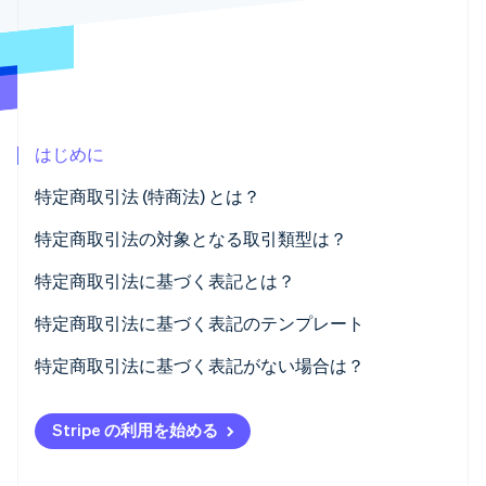
パートナー
Climate
Stripe App Marketplace
カーボンリムーバル
Identity
オンライン本人確認
はじめに
特定商取引法 (特商法) とは？
Stripe Sessions 2026
行政規則
特定商取引法の対象となる取引類型は？
Stripe が AI の経済インフラをどのように構築しているかを
ご覧ください。
民事規則
訪問販売
特定商取引法に基づく表記とは？
こちらをご覧ください
通信販売
特定商取引法に基づく表記のテンプレート
電話勧誘販売
特定商取引法に基づく表記がない場合は？
マルチ商法
Stripe の利用を始める
特定継続的役務提供