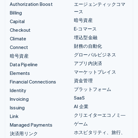
Authorization Boost
エージェンティックコマ
ース
Billing
暗号資産
Capital
E-コマース
Checkout
埋込型金融
Climate
財務の自動化
Connect
グローバルビジネス
暗号資産
アプリ内決済
Data Pipeline
マーケットプレイス
Elements
資金管理
Financial Connections
プラットフォーム
Identity
SaaS
Invoicing
AI 企業
Issuing
クリエイターエコノミ―
Link
ゲーム
Managed Payments
ホスピタリティ、旅行、
決済用リンク