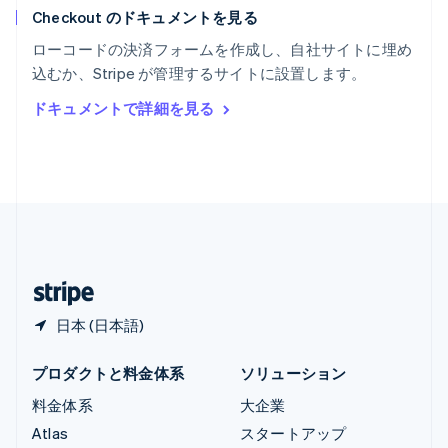
Checkout のドキュメントを見る
リトアニア
English
ローコードの決済フォームを作成し、自社サイトに埋め
リヒテンシュタイン
込むか、Stripe が管理するサイトに設置します。
Deutsch
English
ルーマニア
ドキュメントで詳細を見る
English
ルクセンブルグ
Français
Deutsch
English
中国香港特別行政区
English
简体中文
中国本土
简体中文
English
日本
日本語
English
日本 (日本語)
プロダクトと料金体系
ソリューション
料金体系
大企業
Atlas
スタートアップ