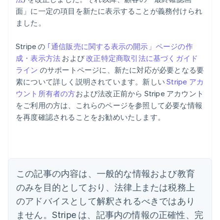
面」に一定の項目を新たに表示することが義務付けられ
ました。
Stripe の
｢通信販売に関する表示の開示」ページの作
成・表示方法
および
改正特定商取引法に基づくガイド
ライン
のサポートページに、新たに対応が必要となる要
素について詳しく説明されています。新しい
Stripe アカ
ウント所有者の方
および法改正前から Stripe アカウント
をご利用の方は、これらのページを参照して必要な情報
アイルランド
を再度確認されることをお勧めいたします。
English
アメリカ
English
Español
简体中文
アラブ首長国連邦
English
イギリス
この記事の内容は、一般的な情報および教育
English
のみを目的としており、法律上または税務上
イタリア
のアドバイスとして解釈されるべきではあり
Italiano
English
インド
ません。Stripe は、記事内の情報の正確性、完
English