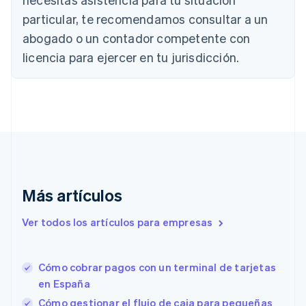
English
Canadá
particular, te recomendamos consultar a un
English
Français
abogado o un contador competente con
China continental
licencia para ejercer en tu jurisdicción.
简体中文
English
Chipre
English
Croacia
English
Italiano
Dinamarca
English
Emiratos Árabes Unidos
English
Eslovaquia
Más artículos
English
Eslovenia
Ver todos los artículos para empresas
English
Italiano
España
Español
English
Cómo cobrar pagos con un terminal de tarjetas
Estados Unidos
English
Español
简体中文
en España
Estonia
Cómo gestionar el flujo de caja para pequeñas