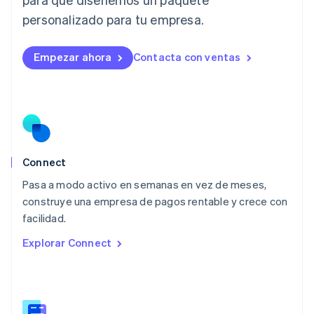
Deutsch
English
Lituania
personalizado para tu empresa.
English
Luxemburgo
Empezar ahora
Contacta con ventas
Français
Deutsch
English
Malasia
English
简体中文
Malta
English
México
Español
English
Noruega
Connect
English
Pasa a modo activo en semanas en vez de meses,
Nueva Zelandia
English
construye una empresa de pagos rentable y crece con
Países Bajos
facilidad.
Nederlands
English
Explorar Connect
Polonia
English
Portugal
Português
English
RAE de Hong Kong, China