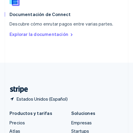
English
简体中文
Reino Unido
English
Documentación de Connect
República Checa
Descubre cómo enrutar pagos entre varias partes.
English
Rumania
Explorar la documentación
English
Singapur
English
简体中文
Suecia
Svenska
English
Suiza
Deutsch
Français
Italiano
English
Tailandia
ไทย
English
Estados Unidos (Español)
Productos y tarifas
Soluciones
Precios
Empresas
Atlas
Startups