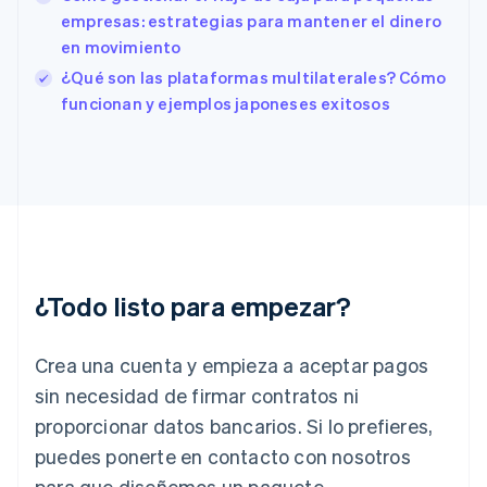
English
empresas: estrategias para mantener el dinero
Finlandia
en movimiento
English
Svenska
Francia
¿Qué son las plataformas multilaterales? Cómo
Français
English
funcionan y ejemplos japoneses exitosos
Gibraltar
English
Grecia
English
Hungría
English
India
English
Irlanda
¿Todo listo para empezar?
English
Italia
Crea una cuenta y empieza a aceptar pagos
Italiano
English
Japón
sin necesidad de firmar contratos ni
日本語
English
proporcionar datos bancarios. Si lo prefieres,
Letonia
English
puedes ponerte en contacto con nosotros
Liechtenstein
para que diseñemos un paquete