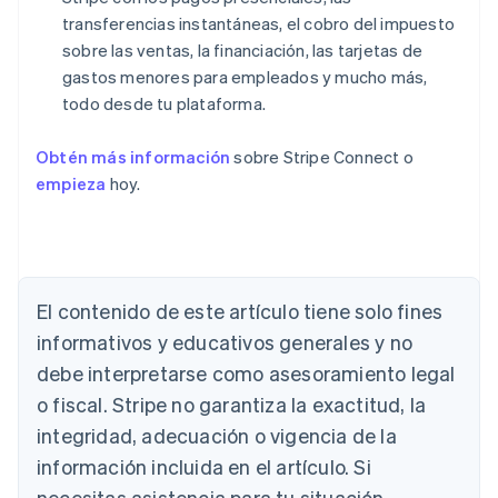
transferencias instantáneas, el cobro del impuesto
sobre las ventas, la financiación, las tarjetas de
gastos menores para empleados y mucho más,
todo desde tu plataforma.
Obtén más información
sobre Stripe Connect o
empieza
hoy.
Alemania
Deutsch
English
Australia
El contenido de este artículo tiene solo fines
English
informativos y educativos generales y no
Austria
debe interpretarse como asesoramiento legal
Deutsch
English
Bélgica
o fiscal. Stripe no garantiza la exactitud, la
Nederlands
Français
Deutsch
English
integridad, adecuación o vigencia de la
Brasil
Português
English
información incluida en el artículo. Si
Bulgaria
necesitas asistencia para tu situación