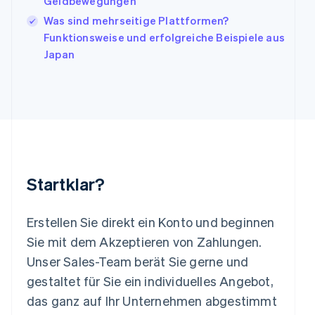
Geldbewegungen
Kroatien
English
Italiano
Was sind mehrseitige Plattformen?
Lettland
Funktionsweise und erfolgreiche Beispiele aus
English
Japan
Liechtenstein
Deutsch
English
Litauen
English
Luxemburg
Français
Deutsch
English
Malaysia
English
简体中文
Malta
Startklar?
English
Mexiko
Español
English
Erstellen Sie direkt ein Konto und beginnen
Neuseeland
Sie mit dem Akzeptieren von Zahlungen.
English
Unser Sales-Team berät Sie gerne und
Niederlande
Nederlands
English
gestaltet für Sie ein individuelles Angebot,
Norwegen
das ganz auf Ihr Unternehmen abgestimmt
English