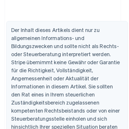
Der Inhalt dieses Artikels dient nur zu
allgemeinen Informations- und
Bildungszwecken und sollte nicht als Rechts-
oder Steuerberatung interpretiert werden.
Australien
Stripe übernimmt keine Gewähr oder Garantie
English
für die Richtigkeit, Vollständigkeit,
Belgien
Angemessenheit oder Aktualität der
Nederlands
Français
Deutsch
English
Brasilien
Informationen in diesem Artikel. Sie sollten
Português
English
den Rat eines in Ihrem steuerlichen
Bulgarien
English
Zuständigkeitsbereich zugelassenen
Dänemark
kompetenten Rechtsbeistands oder von einer
English
Steuerberatungsstelle einholen und sich
Deutschland
Deutsch
English
hinsichtlich Ihrer speziellen Situation beraten