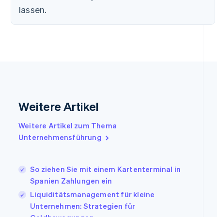
Estland
lassen.
English
Festlandchina
简体中文
English
Finnland
English
Svenska
Frankreich
Français
English
Gibraltar
English
Griechenland
Weitere Artikel
English
Indien
Weitere Artikel zum Thema
English
Unternehmensführung
Irland
English
Italien
So ziehen Sie mit einem Kartenterminal in
Italiano
English
Japan
Spanien Zahlungen ein
日本語
English
Liquiditätsmanagement für kleine
Kanada
Unternehmen: Strategien für
English
Français