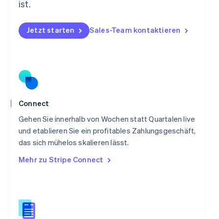
Österreich
ist.
Deutsch
English
Polen
Jetzt starten
Sales-Team kontaktieren
English
Portugal
Português
English
Rumänien
English
Schweden
Svenska
English
Schweiz
Connect
Deutsch
Français
Italiano
English
Singapur
Gehen Sie innerhalb von Wochen statt Quartalen live
English
简体中文
und etablieren Sie ein profitables Zahlungsgeschäft,
Slowakei
das sich mühelos skalieren lässt.
English
Mehr zu Stripe Connect
Slowenien
English
Italiano
Sonderverwaltungsregion Hongkong,
China
English
简体中文
Spanien