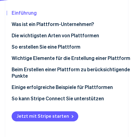
Betrugsprävention
Ecosystem
Atlas
Einführung
Start-up-Gründung
Partner
Stripe App-Marktplatz
Was ist ein Plattform-Unternehmen?
Climate
CO₂-Entnahme
Die wichtigsten Arten von Plattformen
B2B
So erstellen Sie eine Plattform
B2C
Entwicklung von Grund auf
Wichtige Elemente für die Erstellung einer Plattform
Stripe-Sessions 2026
C2C
Paketentwicklung unter Verwendung vorhandener
Technische Infrastruktur und API
Beim Erstellen einer Plattform zu berücksichtigende
Erfahren Sie, wie Stripe Lösungen für die Wirtschaf
Ressourcen
Punkte
Jetzt ansehen
Design and UX
No-Code-/Low-Code-Entwicklung
Bewerten Sie, ob Ihre Plattform in den Markt
Einige erfolgreiche Beispiele für Plattformen
Geschäftsmodell und Monetarisierung
einsteigen kann
Rakuten Ichiba - Umfassendes B2C-Online-
So kann Stripe Connect Sie unterstützen
Sicherheit und regulatorische Compliance
Einkaufszentrum
Erweiterbarkeit und Skalierbarkeit
MISUMI - B2B-Plattform für die
Jetzt mit Stripe starten
Ersatzteilbeschaffung
minne - eine C2C-Plattform für handgefertigte