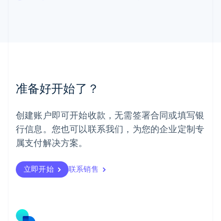
马尔他
English
马来西亚
English
简体中文
美国
English
Español
简体中文
墨西哥
Español
English
准备好开始了？
挪威
English
葡萄牙
创建账户即可开始收款，无需签署合同或填写银
Português
English
行信息。您也可以联系我们，为您的企业定制专
日本
日本語
English
属支付解决方案。
瑞典
Svenska
English
瑞士
立即开始
联系销售
Deutsch
Français
Italiano
English
塞浦路斯
English
斯洛伐克
English