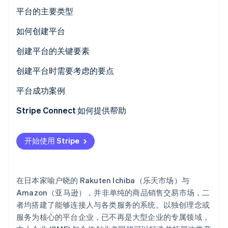
平台的主要类型
Stripe Sessions 2026
了解 Stripe 如何为 AI 构建经济基础设施。
B2B
如何创建平台
立即观看
B2C
从零开始开发
创建平台的关键要素
C2C
利用现有资源进行软件包开发
技术基础设施与 API
创建平台时需要考虑的要点
无代码/低代码开发
设计与用户体验 (UX)
评估平台的市场切入可行性
平台成功案例
业务模式与变现
安全性与合规性要求
Rakuten Ichiba（乐天市场）- 综合 B2C 在线商场
Stripe Connect 如何提供帮助
拓展性与扩张性
MISUMI - B2B 零部件采购平台
开始使用 Stripe
minne - 手工艺品 C2C 平台
在日本家喻户晓的 Rakuten Ichiba（乐天市场）与
Amazon（亚马逊），并非单纯的商品销售交易市场，二
者均搭建了能够连接人与各类服务的系统。以独创理念或
服务为核心的平台企业，已不再是大型企业的专属领域，