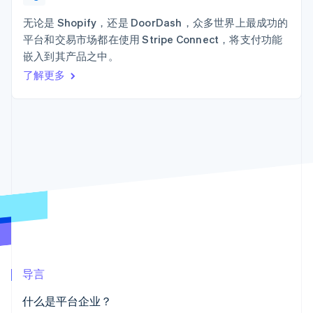
Authorization
Stripe Sigma
产品路线图
SaaS
Boost
自定义报告
Sessions 年度大会
无论是 Shopify，还是 DoorDash，众多世界上最成功的
支付成功率优
Data Pipeline
招聘
平台和交易市场都在使用 Stripe Connect，将支付功能
化
数据同步
资讯中心
Link
资源
嵌入到其产品之中。
Stripe Press
加速结账
按行业
了解更多
应用集成
AI 企业
代码示例
创作者经济
开发者博客
联系
游戏
API 状态
更多
酒店、旅游与休闲
联系销售
Product roadmap
保险
成为合作伙伴
了解未来规划
媒体与娱乐
非营利组织
Radar
专业服务
欺诈防范
公共部门
Atlas
零售
初创企业注册
Climate
碳移除
生态系统
导言
合作伙伴
什么是平台企业？
Stripe App Marketplace