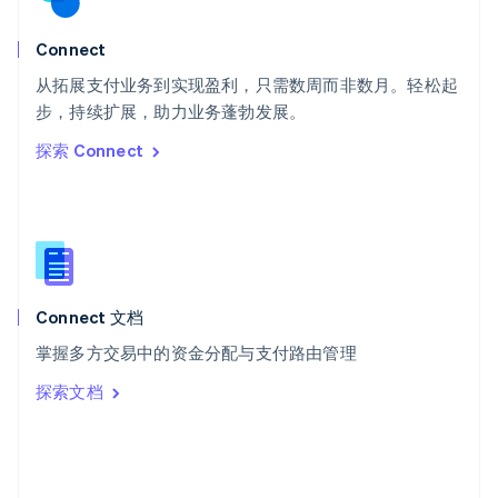
斯洛文尼亚
English
Italiano
Connect
泰国
ไทย
English
从拓展支付业务到实现盈利，只需数周而非数月。轻松起
希腊
步，持续扩展，助力业务蓬勃发展。
English
探索 Connect
西班牙
Español
English
新加坡
English
简体中文
新西兰
English
匈牙利
English
Connect 文档
意大利
掌握多方交易中的资金分配与支付路由管理
Italiano
English
印度
探索文档
English
英国
English
直布罗陀
English