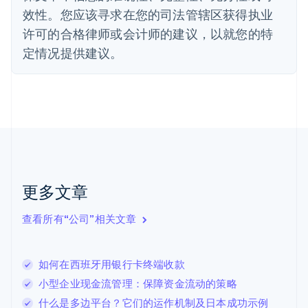
法国
效性。您应该寻求在您的司法管辖区获得执业
Français
English
许可的合格律师或会计师的建议，以就您的特
芬兰
定情况提供建议。
English
Svenska
荷兰
Nederlands
English
加拿大
English
Français
捷克
English
克罗地亚
English
Italiano
拉脱维亚
更多文章
English
立陶宛
查看所有“公司”相关文章
English
列支敦士登
Deutsch
English
卢森堡
如何在西班牙用银行卡终端收款
Français
Deutsch
English
小型企业现金流管理：保障资金流动的策略
罗马尼亚
什么是多边平台？它们的运作机制及日本成功示例
English