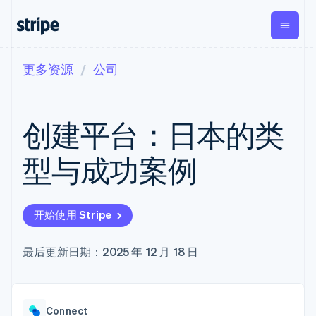
更多资源
公司
按企业阶段
文档
学习
支付
营收
资金管
平台
理
易市
大型企业
Stripe 文档
博客
Payments
Billing
初创企业
API 参考文档
客户案例
创建平台：日本的类
在线支付
经常性收入
Global
Conn
库与 SDK
指南
Payment links
Metronome
Payouts
Stripe Apps
按用量计费
平台
型与成功案例
无代码支付
Subscriptions
向第三
按应用场景
Checkout
方打款
支持
预构建支付界
订阅管理
Crypto
指南
智能体商务
面
Invoicing
钱包、
加密货币
获取支持
一次性或定期
Elements
开始使用 Stripe
稳定币
电子商务
接受线上付款
托管支持方案
灵活的 UI 组件
账单
发行和
嵌入式金融
实施预置结账流程
专业服务
Payment
Tax
发卡基
财务自动化
构建平台或交易市场
最后更新日期：2025 年 12 月 18 日
methods
销售税和增值
础设施
全球化企业
管理订阅
接入 125+ 种支
税自动化
应用内支付
提供按用量计费
付方式
Revenue
交易市场
发行稳定币支持的支付卡
Terminal
Recognition
公司
资金管理
通过智能体配置和管理服
线下支付
会计自动化
Connect
平台
务