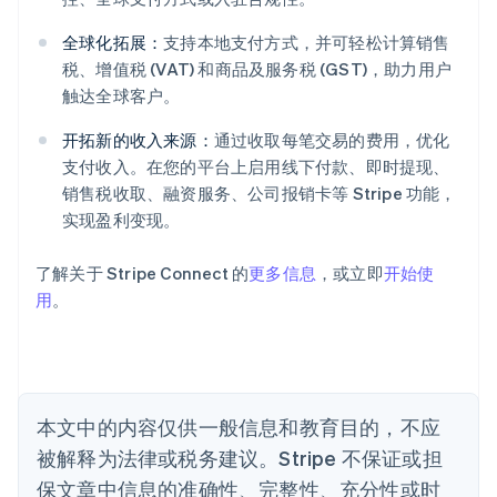
阿联酋
全球化拓展：
支持本地支付方式，并可轻松计算销售
English
爱尔兰
税、增值税 (VAT) 和商品及服务税 (GST)，助力用户
English
触达全球客户。
爱沙尼亚
English
开拓新的收入来源：
通过收取每笔交易的费用，优化
奥地利
支付收入。在您的平台上启用线下付款、即时提现、
Deutsch
English
销售税收取、融资服务、公司报销卡等 Stripe 功能，
澳大利亚
实现盈利变现。
English
巴西
Português
English
了解关于 Stripe Connect 的
更多信息
，或立即
开始使
保加利亚
用
。
English
比利时
Nederlands
Français
Deutsch
English
波兰
English
丹麦
本文中的内容仅供一般信息和教育目的，不应
English
被解释为法律或税务建议。Stripe 不保证或担
德国
保文章中信息的准确性、完整性、充分性或时
Deutsch
English