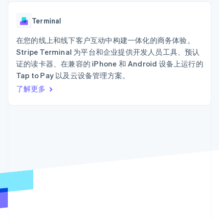
加密货币
上
Stripe Sigma
产品路线图
SaaS
自定义报告
购买
Terminal
Sessions 年度大会
线下支付
Data Pipeline
Terminal
招聘
数据同步
Authorization
资讯中心
Boost
资源
在您的线上和线下客户互动中构建一体化的商务体验。
Stripe Press
支付成功率优
按行业
Stripe Terminal 为平台和企业提供开发人员工具、预认
化
应用集成
证的读卡器、在兼容的 iPhone 和 Android 设备上运行的
Link
AI 企业
代码示例
加速结账
Tap to Pay 以及云设备管理方案。
创作者经济
开发者博客
联系
Financial
游戏
API 状态
了解更多
Connections
酒店、旅游与休闲
联系销售
关联金融账户
保险
成为合作伙伴
数据
媒体与娱乐
非营利组织
专业服务
公共部门
零售
更多
Product roadmap
了解未来规划
生态系统
Radar
欺诈防范
合作伙伴
Atlas
Stripe App Marketplace
初创企业注册