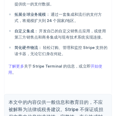
提供统一的支付数据。
阿联酋
English
拓展全球业务规模：
通过一套集成和流行的支付方
爱尔兰
式，将规模扩大到 24 个国家/地区。
English
爱沙尼亚
自定义集成：
开发自己的自定义销售点应用，或使用
English
第三方销售点和商务集成与现有技术系统实现连接。
奥地利
Deutsch
English
简化硬件物流：
轻松订购、管理和监控 Stripe 支持的
澳大利亚
读卡器，无论它们身在何处。
English
巴西
Português
English
了解更多
关于 Stripe Terminal 的信息，或立即
开始使
保加利亚
用
。
English
比利时
Nederlands
Français
Deutsch
English
波兰
English
丹麦
本文中的内容仅供一般信息和教育目的，不应
English
被解释为法律或税务建议。Stripe 不保证或担
德国