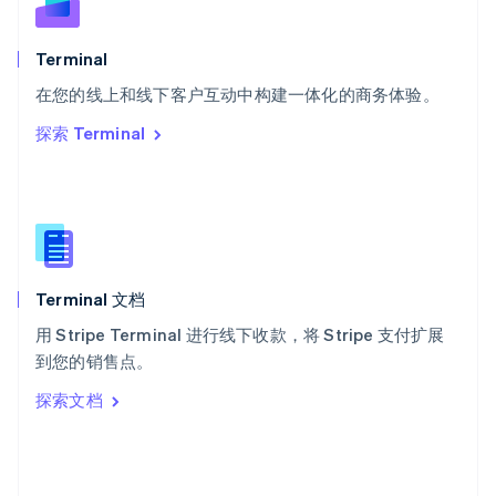
English
斯洛文尼亚
English
Italiano
Terminal
泰国
ไทย
English
在您的线上和线下客户互动中构建一体化的商务体验。
希腊
探索 Terminal
English
西班牙
Español
English
新加坡
English
简体中文
新西兰
English
Terminal 文档
匈牙利
English
用 Stripe Terminal 进行线下收款，将 Stripe 支付扩展
意大利
到您的销售点。
Italiano
English
印度
探索文档
English
英国
English
直布罗陀