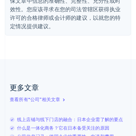
保文章中信息的准确性、完整性、充分性或时
Deutsch
English
法国
效性。您应该寻求在您的司法管辖区获得执业
Français
English
许可的合格律师或会计师的建议，以就您的特
芬兰
定情况提供建议。
English
Svenska
荷兰
Nederlands
English
加拿大
English
Français
捷克
English
克罗地亚
English
Italiano
拉脱维亚
更多文章
English
立陶宛
查看所有“公司”相关文章
English
列支敦士登
Deutsch
English
卢森堡
线上店铺与线下门店的融合：日本企业需了解的要点
Français
Deutsch
English
什么是一体化商务？它在日本备受关注的原因
罗马尼亚