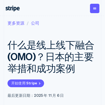
更多资源
公司
按企业阶段
文档
学习
支付
营收
资金管理
平台
易市
大型企业
Stripe 文档
博客
Payments
Billing
Treasury
初创企业
API 参考文档
客户案例
什么是线上线下融合
在线支付
经常性收入
Con
库与 SDK
指南
企业财务
Managed
Metronome
Stripe Apps
Payments
按用量计费
Global
平台
(OMO)？日本的主要
备案商家解决
Payouts
Subscriptions
Capi
按应用场景
方案
平
支持
向第三方
订阅管理
Payment links
客户
举措和成功案例
指南
智能体商务
打款
Invoicing
Trea
加密货币
获取支持
无代码支付
一次性或定期
Capital
平
电子商务
接受线上付款
托管支持方案
企业融资
Checkout
账单
嵌入
嵌入式金融
实施预置结账流程
专业服务
预构建支付界
Crypto
Tax
融服
开始使用 Stripe
财务自动化
构建平台或交易市场
钱包、稳
面
销售税和增值
Iss
全球化企业
管理订阅
定币发行
Elements
税自动化
实体
应用内支付
提供按用量计费
灵活的 UI 组件
和发卡基
Crypto
Revenue
虚拟
最后更新日期：2025 年 11 月 6 日
交易市场
发行稳定币支持的支付卡
Onramp
支付方式
Recognition
础设施
公司
资金管理
通过智能体配置和管理服
可嵌入的
支持 125 种以
会计自动化
平台
务