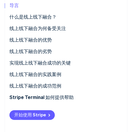
导言
Climate
碳移除
什么是线上线下融合？
Identity
与线上到线下 (O2O) 的区别
线上线下融合为何备受关注
在线身份验证
与全渠道的区别
线上线下融合的优势
与一体化商务的区别
获取客户数据
线上线下融合的劣势
Stripe Sessions 2026
线上线下融合营销
系统整合成本
实现线上线下融合成功的关键
了解 Stripe 如何为 AI 构建经济基础设施。
立即观看
品牌体验
隐私合规要求更为复杂
实时库存管理与支付处理
线上线下融合的实践案例
店员培训
使用应用程序
线上线下融合的成功范例
保护隐私，确保客户信任
简单的支付处理与忠诚度整合
Adastria
Stripe Terminal 如何提供帮助
PARCO CUBE
线上购买商品在实体店退货
开始使用 Stripe