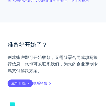
公司信息记录：德国企业的重要性、申请和费用
English
马尔他
English
马来西亚
English
简体中文
美国
English
Español
简体中文
墨西哥
Español
English
准备好开始了？
挪威
English
葡萄牙
创建账户即可开始收款，无需签署合同或填写银
Português
English
行信息。您也可以联系我们，为您的企业定制专
日本
日本語
English
属支付解决方案。
瑞典
Svenska
English
瑞士
立即开始
联系销售
Deutsch
Français
Italiano
English
塞浦路斯
English
斯洛伐克