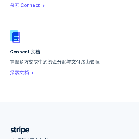
探索 Connect
西班牙
Español
English
新加坡
English
简体中文
新西兰
English
匈牙利
English
Connect 文档
意大利
掌握多方交易中的资金分配与支付路由管理
Italiano
English
印度
探索文档
English
英国
English
直布罗陀
English
中国内地
简体中文
English
中国香港特别行政区
English
简体中文