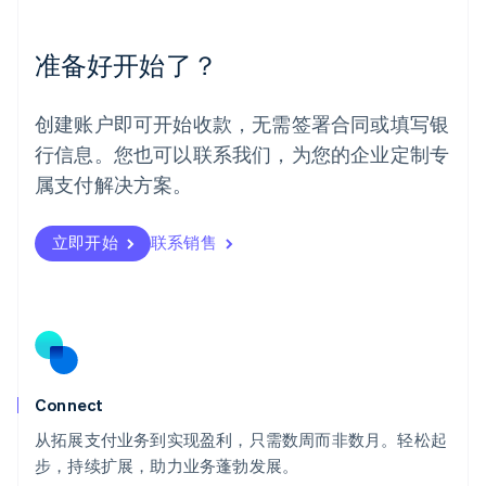
English
Español
简体中文
墨西哥
Español
English
准备好开始了？
挪威
English
葡萄牙
创建账户即可开始收款，无需签署合同或填写银
Português
English
行信息。您也可以联系我们，为您的企业定制专
日本
日本語
English
属支付解决方案。
瑞典
Svenska
English
瑞士
立即开始
联系销售
Deutsch
Français
Italiano
English
塞浦路斯
English
斯洛伐克
English
斯洛文尼亚
English
Italiano
Connect
泰国
ไทย
English
从拓展支付业务到实现盈利，只需数周而非数月。轻松起
希腊
步，持续扩展，助力业务蓬勃发展。
English