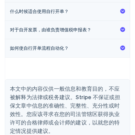
English
奥地利
什么时候适合使用自行开单？
Deutsch
English
澳大利亚
English
对于自开发票，由谁负责增值税申报表？
巴西
Português
English
保加利亚
如何使自行开单流程自动化？
English
比利时
Nederlands
Français
Deutsch
English
波兰
English
丹麦
English
本文中的内容仅供一般信息和教育目的，不应
德国
被解释为法律或税务建议。Stripe 不保证或担
Deutsch
English
法国
保文章中信息的准确性、完整性、充分性或时
Français
English
效性。您应该寻求在您的司法管辖区获得执业
芬兰
许可的合格律师或会计师的建议，以就您的特
English
Svenska
荷兰
定情况提供建议。