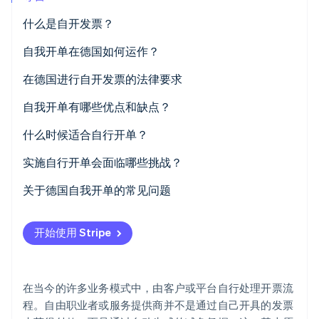
初创企业注册
什么是自开发票？
Climate
碳移除
使用客户开具的账单进行结算
自我开单在德国如何运作？
Identity
在德国进行自开发票的法律要求
在线身份验证
事先协议
自我开单有哪些优点和缺点？
强制性信息
自我开单的优点
什么时候适合自行开单？
“减免凭据”标签
自我开单的缺点
具有经常性服务的长期业务关系
实施自行开单会面临哪些挑战？
Stripe Sessions 2026
了解 Stripe 如何为 AI 构建经济基础设施。
各方责任
基于佣金和绩效的薪酬模型
使用 Stripe Connect 进行基于平台的支付处理
关于德国自我开单的常见问题
立即观看
保留和文档记录要求
平台模型
开始使用 Stripe
具有大量交易的供应和采购流程
具有紧密集成开单流程的行业
在当今的许多业务模式中，由客户或平台自行处理开票流
程。自由职业者或服务提供商并不是通过自己开具的发票