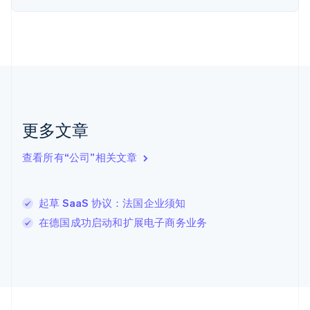
Nederlands
English
加拿大
English
Français
捷克
English
克罗地亚
English
Italiano
拉脱维亚
English
更多文章
立陶宛
English
列支敦士登
查看所有“公司”相关文章
Deutsch
English
卢森堡
Français
Deutsch
English
起草 SaaS 协议：法国企业须知
罗马尼亚
在德国成功启动和扩展电子商务业务
English
马尔他
English
马来西亚
English
简体中文
美国