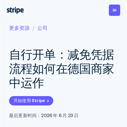
更多资源
公司
按企业阶段
文档
学习
支付
营收
资金管理
平台
易市
大型企业
Stripe 文档
博客
Payments
Billing
Treasury
初创企业
API 参考文档
客户案例
自行开单：减免凭据
在线支付
经常性收入
Con
库与 SDK
指南
企业财务
Managed
Metronome
Stripe Apps
Payments
按用量计费
Global
平台
流程如何在德国商家
备案商家解决
Payouts
Subscriptions
Capi
按应用场景
方案
平
支持
向第三方
订阅管理
Payment links
客户
中运作
指南
智能体商务
打款
Invoicing
Trea
加密货币
获取支持
无代码支付
一次性或定期
Capital
平
电子商务
接受线上付款
托管支持方案
企业融资
Checkout
账单
嵌入
嵌入式金融
实施预置结账流程
专业服务
预构建支付界
Crypto
Tax
融服
开始使用 Stripe
财务自动化
构建平台或交易市场
钱包、稳
面
销售税和增值
Iss
全球化企业
管理订阅
定币发行
Elements
税自动化
实体
应用内支付
提供按用量计费
灵活的 UI 组件
和发卡基
Crypto
Revenue
虚拟
最后更新时间：2026 年 6 月 23 日
交易市场
发行稳定币支持的支付卡
Onramp
Payment
Recognition
础设施
公司
资金管理
通过智能体配置和管理服
可嵌入的
methods
会计自动化
平台
务