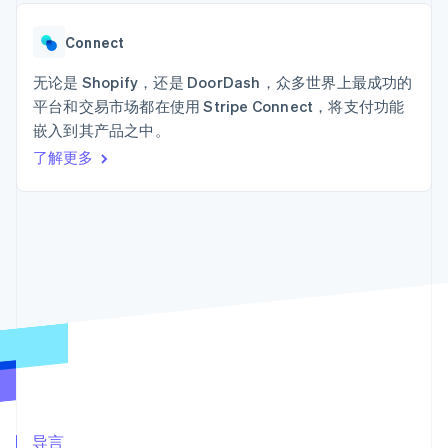
接入 125+ 种支
加密货币
Stripe Sigma
产品路线图
SaaS
付方式
自定义报告
购买
Sessions 年度大会
Terminal
Data Pipeline
Connect
招聘
线下支付
数据同步
资讯中心
Authorization
资源
无论是 Shopify，还是 DoorDash，众多世界上最成功的
Stripe Press
Boost
按行业
平台和交易市场都在使用 Stripe Connect，将支付功能
支付成功率优
应用集成
嵌入到其产品之中。
化
AI 企业
代码示例
Link
创作者经济
开发者博客
了解更多
联系
加速结账
游戏
API 状态
Financial
酒店、旅游与休闲
联系销售
Connections
保险
成为合作伙伴
关联金融账户
媒体与娱乐
数据
非营利组织
专业服务
公共部门
零售
更多
Product roadmap
了解未来规划
生态系统
Radar
合作伙伴
欺诈防范
Stripe App Marketplace
导言
Atlas