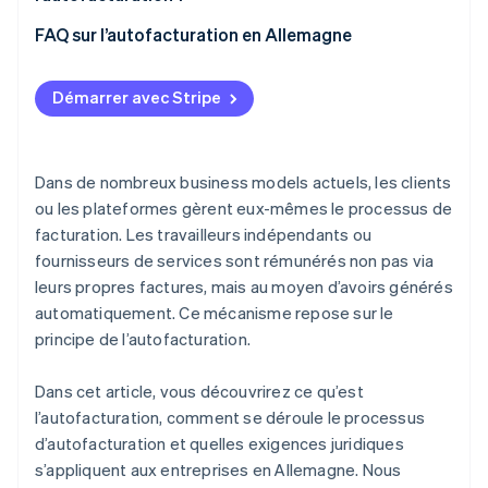
Exigences en matière de conservation et de
documentation
Modèles de rémunération basés sur la commission
Traitement des paiements sur des plateformes
FAQ sur l’autofacturation en Allemagne
et la performance
grâce à Stripe Connect
Modèles de plateforme
Démarrer avec Stripe
Processus d’approvisionnement et d’achat
caractérisés par un volume élevé de transactions
Dans de nombreux business models actuels, les clients
Secteurs dotés de processus de facturation
ou les plateformes gèrent eux-mêmes le processus de
fortement intégrés
facturation. Les travailleurs indépendants ou
fournisseurs de services sont rémunérés non pas via
leurs propres factures, mais au moyen d’avoirs générés
automatiquement. Ce mécanisme repose sur le
principe de l’autofacturation.
Dans cet article, vous découvrirez ce qu’est
l’autofacturation, comment se déroule le processus
d’autofacturation et quelles exigences juridiques
s’appliquent aux entreprises en Allemagne. Nous