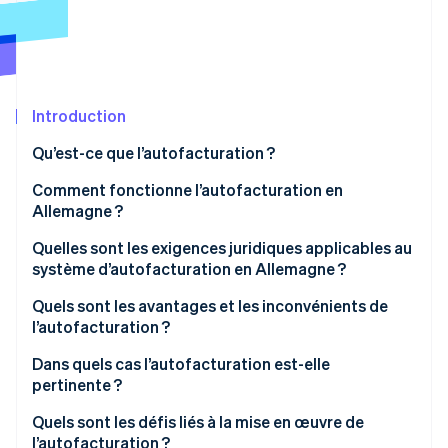
Découvrez les prochaines évolutions
Commerce en ligne
Radar
Prévention de la fraude
Écosystème
Atlas
Constitution de start-up
Introduction
Partenaires
Climate
Stripe App Marketplace
Qu’est-ce que l’autofacturation ?
Élimination du carbone
Facturation via des factures émises par le client
Comment fonctionne l’autofacturation en
Identity
Vérification de l'identité
Allemagne ?
Quelles sont les exigences juridiques applicables au
système d’autofacturation en Allemagne ?
Accord préalable
Quels sont les avantages et les inconvénients de
Stripe Sessions 2026
l’autofacturation ?
Mentions obligatoires
Découvrez comment Stripe construit l’infrastructure écono
Regarder la vidéo
Avantages de l’autofacturation
Dans quels cas l’autofacturation est-elle
Libellé « avoir »
pertinente ?
Inconvénients de l’autofacturation
Responsabilités de chaque partie
Relations commerciales à long terme avec des
Quels sont les défis liés à la mise en œuvre de
services récurrents
l’autofacturation ?