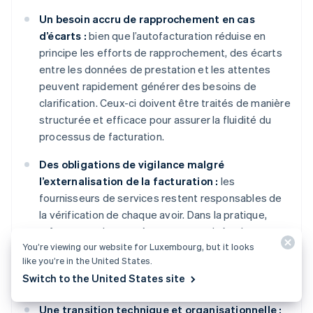
Un besoin accru de rapprochement en cas
d’écarts :
bien que l’autofacturation réduise en
principe les efforts de rapprochement, des écarts
entre les données de prestation et les attentes
peuvent rapidement générer des besoins de
clarification. Ceux-ci doivent être traités de manière
structurée et efficace pour assurer la fluidité du
processus de facturation.
Des obligations de vigilance malgré
l’externalisation de la facturation :
les
fournisseurs de services restent responsables de
la vérification de chaque avoir. Dans la pratique,
même avec des systèmes automatisés, des
You’re viewing our website for Luxembourg, but it looks
contrôles supplémentaires restent nécessaires, en
like you’re in the United States.
particulier concernant les montants et les données
Switch to the United States site
fiscales.
Une transition technique et organisationnelle :