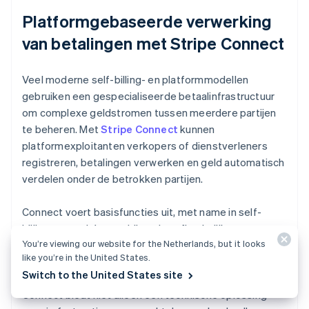
Platformgebaseerde verwerking
van betalingen met Stripe Connect
Veel moderne self-billing- en platformmodellen
gebruiken een gespecialiseerde betaalinfrastructuur
om complexe geldstromen tussen meerdere partijen
te beheren. Met
Stripe Connect
kunnen
platformexploitanten verkopers of dienstverleners
registreren, betalingen verwerken en geld automatisch
verdelen onder de betrokken partijen.
Connect voert basisfuncties uit, met name in self-
billing-scenario's waarbij veel onafhankelijke
You’re viewing our website for the Netherlands, but it looks
dienstverleners betrokken zijn. Connect kan
like you’re in the United States.
transacties bundelen, uitbetalingen beheren en een
Switch to the United States site
transparant overzicht van geldstromen bieden.
Connect biedt niet alleen een technische oplossing