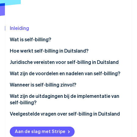
Oprichting van een start-up
Climate
Ecosysteem
CO₂-verwijdering
Inleiding
Partners
Identity
Stripe App Marketplace
Online identiteitsverificatie
Wat is self-billing?
Facturatie via facturen uitgegeven door de klant
Hoe werkt self-billing in Duitsland?
Juridische vereisten voor self-billing in Duitsland
Stripe Sessions 2026
Voorafgaande overeenkomst
Wat zijn de voordelen en nadelen van self-billing?
Ontdek hoe Stripe de economische infrastructuu
Nu bekijken
Verplichte informatie
Voordelen van self-billing
Wanneer is self-billing zinvol?
Label ’Creditnota’
Nadelen van self-billing
Zakelijke langetermijnrelaties met terugkerende
Wat zijn de uitdagingen bij de implementatie van
diensten
self-billing?
Verantwoordelijkheden van elke partij
Op commissie en prestaties gebaseerde
Platformgebaseerde verwerking van betalingen met
Veelgestelde vragen over self-billing in Duitsland
Bewaar- en documentatievereisten
compensatiemodellen
Stripe Connect
Platformmodellen
Aan de slag met Stripe