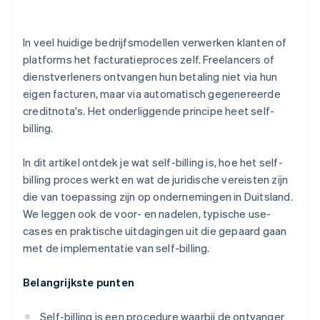
Leverings- en inkoopprocessen met een hoog
transactievolume
In veel huidige bedrijfsmodellen verwerken klanten of
Sectoren met nauw geïntegreerde
platforms het facturatieproces zelf. Freelancers of
facturatieprocessen
dienstverleners ontvangen hun betaling niet via hun
eigen facturen, maar via automatisch gegenereerde
creditnota's. Het onderliggende principe heet self-
billing.
In dit artikel ontdek je wat self-billing is, hoe het self-
billing proces werkt en wat de juridische vereisten zijn
die van toepassing zijn op ondernemingen in Duitsland.
We leggen ook de voor- en nadelen, typische use-
cases en praktische uitdagingen uit die gepaard gaan
met de implementatie van self-billing.
Belangrijkste punten
Self-billing is een procedure waarbij de ontvanger