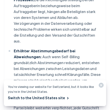
Auftraggeberin beziehungsweise beim
Auftraggeber liegt, hängen alle Beteiligten stark
von deren Systemen und Abläufen ab.
Verzögerungen in der Datenverarbeitung oder
technische Probleme wirken sich unmittelbar auf
die Erstellung und den Versand der Gutschriften
aus.
Erhöhter Abstimmungsbedarf bei
Abweichungen:
Auch wenn Self-Billing
grundsätzlich Abstimmungen reduziert, entstehen
bei Abweichungen zwischen Leistungsdaten und
tatsächlicher Erwartung schnell Klärungsfälle. Diese
müssen strukturiert bearbeitet werden, um
Auswirkungen auf die Abrechnung zu vermeiden.
You’re viewing our website for Switzerland, but it looks like
you’re in the United States.
Sorgfaltspflichten trotz ausgelagerter
Switch to the United States site
Rechnungserstellung:
Die leistungserbringende
Partei bleibt weiterhin verpflichtet, jede Gutschrift