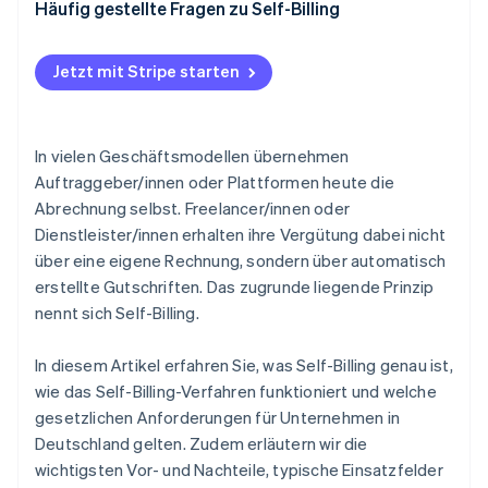
Dokumentation
Provisions- und erfolgsbasierte Vergütungsmodelle
Plattformbasierte Zahlungsabwicklung mit Stripe
Häufig gestellte Fragen zu Self-Billing
Connect
Plattformmodelle
Jetzt mit Stripe starten
Liefer- und Beschaffungsprozesse mit hoher
Transaktionsdichte
Branchen mit eng verzahnten
In vielen Geschäftsmodellen übernehmen
Abrechnungsprozessen
Auftraggeber/innen oder Plattformen heute die
Abrechnung selbst. Freelancer/innen oder
Dienstleister/innen erhalten ihre Vergütung dabei nicht
über eine eigene Rechnung, sondern über automatisch
erstellte Gutschriften. Das zugrunde liegende Prinzip
nennt sich Self-Billing.
In diesem Artikel erfahren Sie, was Self-Billing genau ist,
wie das Self-Billing-Verfahren funktioniert und welche
gesetzlichen Anforderungen für Unternehmen in
Deutschland gelten. Zudem erläutern wir die
wichtigsten Vor- und Nachteile, typische Einsatzfelder