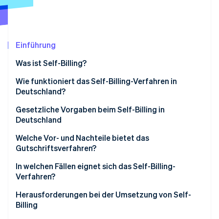
Betrugsprävention
Ecosystem
Atlas
Start-up-Gründung
Partner
Stripe App-Marktplatz
Climate
Einführung
CO₂-Entnahme
Was ist Self-Billing?
Identity
Online-Identitätsprüfung
Die Gutschrift als Abrechnungsgrundlage
Wie funktioniert das Self-Billing-Verfahren in
Deutschland?
Gesetzliche Vorgaben beim Self-Billing in
Deutschland
Stripe-Sessions 2026
Vorherige Vereinbarung
Welche Vor- und Nachteile bietet das
Erfahren Sie, wie Stripe Lösungen für die Wirtschaft
Gutschriftsverfahren?
Jetzt ansehen
Vollständige Pflichtangaben
Vorteile des Gutschriftsverfahrens
In welchen Fällen eignet sich das Self-Billing-
Eindeutige Bezeichnung als „Gutschrift“
Verfahren?
Nachteile des Gutschriftsverfahrens
Verantwortung beider Parteien
Langfristige Geschäftsbeziehungen mit
Herausforderungen bei der Umsetzung von Self-
regelmäßigen Leistungen
Billing
Anforderungen an Aufbewahrung und