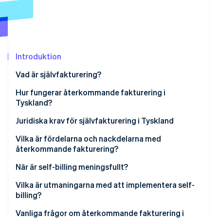
Identitetsverifiering online
Partner
Stripe App Marketplace
Introduktion
Stripe Sessions 2026
Se hur Stripe bygger den ekonomiska inf
Vad är självfakturering?
Titta nu
Fakturering med kundutfärdade fakturor
Hur fungerar återkommande fakturering i
Tyskland?
Juridiska krav för självfakturering i Tyskland
Föregående överenskommelse
Vilka är fördelarna och nackdelarna med
återkommande fakturering?
Obligatoriska uppgifter
Fördelar med återkommande fakturering
När är self-billing meningsfullt?
Etiketten ’kreditnota’
Nackdelar med återkommande fakturering
Långsiktiga affärsrelationer med återkommande
Vilka är utmaningarna med att implementera self-
Respektive parts ansvar
tjänster
billing?
Krav på lagring och dokumentation
Provisions- och prestationsbaserade
Plattformsbaserad betalningsbehandling med
Vanliga frågor om återkommande fakturering i