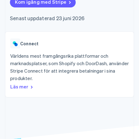
Godkännandeoptimeringar
Kom igång med Stripe
Recognition
Företag
Plattformar
Erbjud
Link
Automatiserad
SaaS
användningsbaserad
Accelererad kassaprocess
redovisning
Produktplan
fakturering
Senast uppdaterad 23 juni 2026
Financial Connections
Stripe Sigma
Sessions årliga
Utfärda stablecoin-
Länkade finanskontodata
Anpassade
konferens
stödda kort
rapporter
Karriärer
Tillhandahåll och
Efter bransch
Data Pipeline
Nyhetsrum
hantera tjänster med
Datasynkronisering
Stripe Press
Connect
agenter
AI-företag
Kreatörsekonomi
Världens mest framgångsrika plattformar och
Spel
marknadsplatser, som Shopify och DoorDash, använder
Besöksnäring, resor
Kontakt
Mer
Resurser
Stripe Connect för att integrera betalningar i sina
och fritid
Product roadmap
Försäkringsbolag
produkter.
Kontakta säljteamet
Se vad som kommer härnäst
Media och
Appintegrationer
Bli partner
Läs mer
underhållning
Kodexempel
Radar
Ideella organisationer
Utvecklarblogg
Bedrägeribekämpning
Professionella tjänster
API-status
Offentlig sektor
Atlas
Detaljhandel
Bolagsbildning för startups
Climate
Koldioxidinfångning
Ecosystem
Identity