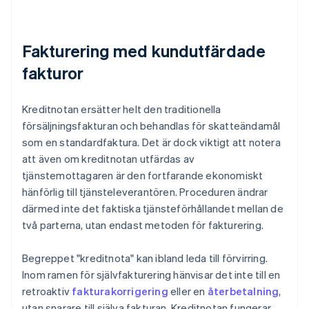
Fakturering med kundutfärdade
fakturor
Kreditnotan ersätter helt den traditionella
försäljningsfakturan och behandlas för skatteändamål
som en standardfaktura. Det är dock viktigt att notera
att även om kreditnotan utfärdas av
tjänstemottagaren är den fortfarande ekonomiskt
hänförlig till tjänsteleverantören. Proceduren ändrar
därmed inte det faktiska tjänsteförhållandet mellan de
två parterna, utan endast metoden för fakturering.
Begreppet "kreditnota" kan ibland leda till förvirring.
Inom ramen för självfakturering hänvisar det inte till en
retroaktiv
fakturakorrigering
eller en
återbetalning
,
utan snarare till själva fakturan. Kreditnotan fungerar