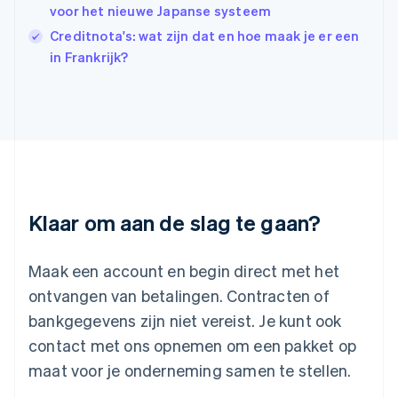
Italiano
English
voor het nieuwe Japanse systeem
Japan
Creditnota's: wat zijn dat en hoe maak je er een
日本語
English
in Frankrijk?
Kroatië
English
Italiano
Letland
English
Liechtenstein
Deutsch
English
Litouwen
English
Luxemburg
Klaar om aan de slag te gaan?
Français
Deutsch
English
Maleisië
English
简体中文
Maak een account en begin direct met het
Malta
ontvangen van betalingen. Contracten of
English
Mexico
bankgegevens zijn niet vereist. Je kunt ook
Español
English
contact met ons opnemen om een pakket op
Nederland
maat voor je onderneming samen te stellen.
Nederlands
English
Nieuw-Zeeland