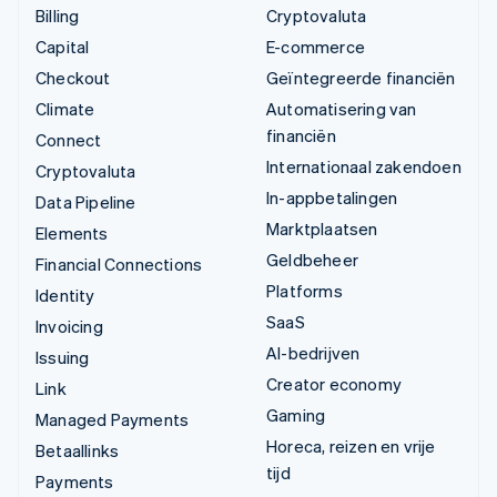
Billing
Cryptovaluta
Capital
E-commerce
Checkout
Geïntegreerde financiën
Climate
Automatisering van
financiën
Connect
Internationaal zakendoen
Cryptovaluta
In-appbetalingen
Data Pipeline
Marktplaatsen
Elements
Geldbeheer
Financial Connections
Platforms
Identity
SaaS
Invoicing
AI-bedrijven
Issuing
Creator economy
Link
Gaming
Managed Payments
Horeca, reizen en vrije
Betaallinks
tijd
Payments