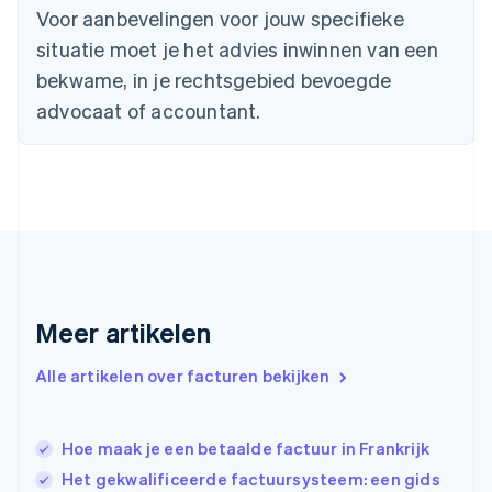
English
Voor aanbevelingen voor jouw specifieke
Duitsland
situatie moet je het advies inwinnen van een
Deutsch
English
Estland
bekwame, in je rechtsgebied bevoegde
English
advocaat of accountant.
Finland
English
Svenska
Frankrijk
Français
English
Gibraltar
English
Griekenland
English
Hongarije
Meer artikelen
English
Hongkong SAR, China
English
简体中文
Alle artikelen over facturen bekijken
Ierland
English
India
Hoe maak je een betaalde factuur in Frankrijk
English
Het gekwalificeerde factuursysteem: een gids
Italië