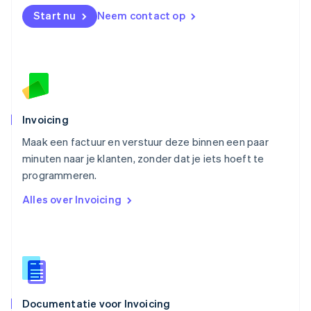
English
Start nu
Neem contact op
Noorwegen
English
Oostenrijk
Deutsch
English
Polen
English
Portugal
Português
English
Invoicing
Roemenië
Maak een factuur en verstuur deze binnen een paar
English
minuten naar je klanten, zonder dat je iets hoeft te
Singapore
English
简体中文
programmeren.
Slovenië
Alles over Invoicing
English
Italiano
Slowakije
English
Spanje
Español
English
Thailand
ไทย
English
Documentatie voor Invoicing
Tsjechië