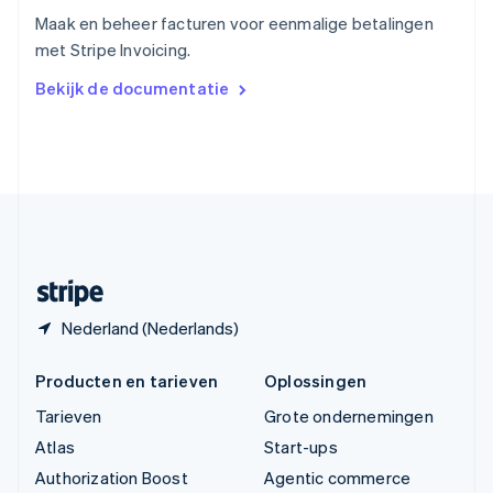
English
Maak en beheer facturen voor eenmalige betalingen
Vasteland van China
met Stripe Invoicing.
简体中文
English
Verenigd Koninkrijk
Bekijk de documentatie
English
Verenigde Arabische Emiraten
English
Verenigde Staten
English
Español
简体中文
Zweden
Svenska
English
Zwitserland
Deutsch
Français
Italiano
English
Nederland (Nederlands)
Producten en tarieven
Oplossingen
Tarieven
Grote ondernemingen
Atlas
Start-ups
Authorization Boost
Agentic commerce