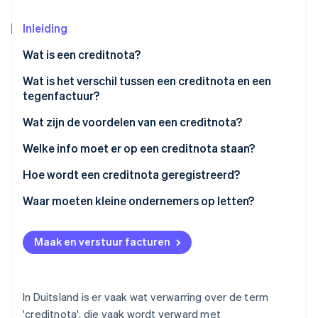
Oprichting van een start-up
Inleiding
Climate
Ecosysteem
CO₂-verwijdering
Wat is een creditnota?
Partners
Identity
Stripe App Marketplace
Wat is het verschil tussen een creditnota en een
Online identiteitsverificatie
tegenfactuur?
Verdere definities
Wat zijn de voordelen van een creditnota?
Welke info moet er op een creditnota staan?
Stripe Sessions 2026
Hoe wordt een creditnota geregistreerd?
Ontdek hoe Stripe de economische infrastructuu
Nu bekijken
Waar moeten kleine ondernemers op letten?
Maak en verstuur facturen
In Duitsland is er vaak wat verwarring over de term
'creditnota', die vaak wordt verward met