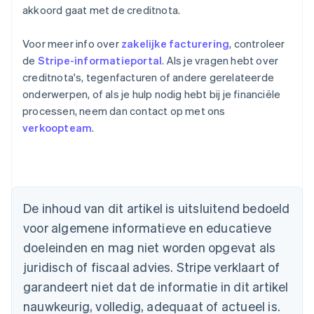
akkoord gaat met de creditnota.
Voor meer info over
zakelijke facturering
, controleer
de
Stripe-informatieportal
. Als je vragen hebt over
creditnota's, tegenfacturen of andere gerelateerde
onderwerpen, of als je hulp nodig hebt bij je financiële
processen, neem dan contact op met ons
verkoopteam
.
Australië
English
België
Nederlands
Français
Deutsch
English
Brazilië
De inhoud van dit artikel is uitsluitend bedoeld
Português
English
Bulgarije
voor algemene informatieve en educatieve
English
doeleinden en mag niet worden opgevat als
Canada
juridisch of fiscaal advies. Stripe verklaart of
English
Français
Cyprus
garandeert niet dat de informatie in dit artikel
English
nauwkeurig, volledig, adequaat of actueel is.
Denemarken