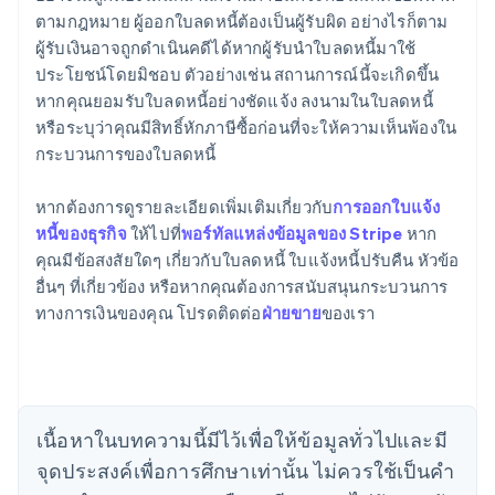
ตามกฎหมาย ผู้ออกใบลดหนี้ต้องเป็นผู้รับผิด อย่างไรก็ตาม
ผู้รับเงินอาจถูกดำเนินคดีได้หากผู้รับนำใบลดหนี้มาใช้
ประโยชน์โดยมิชอบ ตัวอย่างเช่น สถานการณ์นี้จะเกิดขึ้น
หากคุณยอมรับใบลดหนี้อย่างชัดแจ้ง ลงนามในใบลดหนี้
หรือระบุว่าคุณมีสิทธิ์หักภาษีซื้อก่อนที่จะให้ความเห็นพ้องใน
กระบวนการของใบลดหนี้
หากต้องการดูรายละเอียดเพิ่มเติมเกี่ยวกับ
การออกใบแจ้ง
หนี้ของธุรกิจ
ให้ไปที่
พอร์ทัลแหล่งข้อมูลของ Stripe
หาก
กรีซ
คุณมีข้อสงสัยใดๆ เกี่ยวกับใบลดหนี้ ใบแจ้งหนี้ปรับคืน หัวข้อ
English
เขตบริหารพิเศษฮ่องกง ประเทศจีน
อื่นๆ ที่เกี่ยวข้อง หรือหากคุณต้องการสนับสนุนกระบวนการ
English
简体中文
ทางการเงินของคุณ โปรดติดต่อ
ฝ่ายขาย
ของเรา
แคนาดา
English
Français
โครเอเชีย
English
Italiano
จีนแผ่นดินใหญ่
เนื้อหาในบทความนี้มีไว้เพื่อให้ข้อมูลทั่วไปและมี
简体中文
English
ไซปรัส
จุดประสงค์เพื่อการศึกษาเท่านั้น ไม่ควรใช้เป็นคํา
English