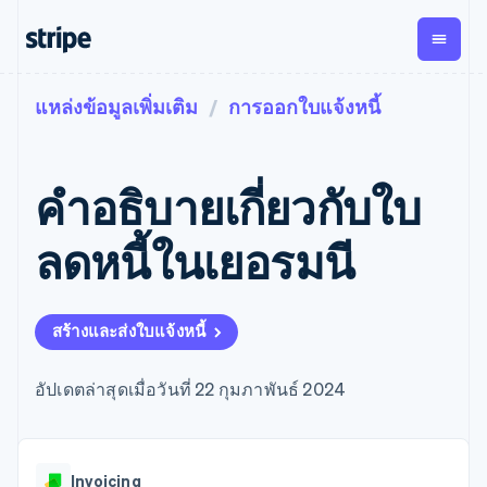
แหล่งข้อมูลเพิ่มเติม
การออกใบแจ้งหนี้
ตามขั้น
เอกสารประกอบ
เรียนรู้
การชำระเงิน
รายรับ
การ
แพลตฟอ
จัดการ
และ
องค์กร
Stripe Docs
บล็อก
เงิน
มาร์เก็ต
Payments
Billing
ธุรกิจสตาร์ทอัพ
ข้อมูลอ้างอิงเกี่ยวกับ API
เรื่องราวจากลูกค้า
คำอธิบายเกี่ยวกับใบ
การชำระเงิน
รายรับตาม
เพลส
ไลบรารีและ SDK
คู่มือ
ออนไลน์
แบบแผนล่วง
Stripe Apps
Global
Payment links
หน้า
Metronome
Payouts
Conne
ลดหนี้ในเยอรมนี
การชำร
ตามกรณีใช้งาน
การชำระเงิน
การเรียกเก็บ
เบิกจ่าย
เงินสำห
การสนับสนุน
แบบไม่ต้อง
เงินตามการ
ให้กับ
แพลตฟอ
คู่มือ
การค้าแบบใช้เอเจนต์
เขียนโค้ด
Checkout
ใช้งาน
การชำระเงิน
บุคคลที่
อีคอมเมิร์ซ
รับการสนับสนุน
UI การชำระ
สร้างและส่งใบแจ้งหนี้
ตามรอบบิล
สาม
บริการทางการเงินที่ผสาน
รับการชำระเงินออนไลน์
แพ็กเกจการสนับสนุนที่ได้
การจัดการ
เงินสำเร็จรูป
รวมในตัว
ติดตั้งใช้งานการชำระเงิน
รับการจัดการ
การชำระเงิน
Elements
การทำงานอัตโนมัติด้าน
สำเร็จรูป
บริการเฉพาะทาง
อัปเดตล่าสุดเมื่อวันที่ 22 กุมภาพันธ์ 2024
องค์ประกอบ UI
ตามรอบบิล
Invoicing
การเงิน
สร้างแพลตฟอร์มหรือ
ครั้งเดียวหรือ
ที่ยืดหยุ่น
ธุรกิจทั่วโลก
มาร์เก็ตเพลส
ตามแบบแผน
วิธีการชำระ
การชำระเงินในแอป
จัดการการชำระเงินตาม
เงิน
ล่วงหน้า
Tax
มาร์เก็ตเพลส
รอบบิล
เข้าถึงได้
คิดภาษีการ
บริษัท
Invoicing
การจัดการเงิน
เสนอการเรียกเก็บเงินตาม