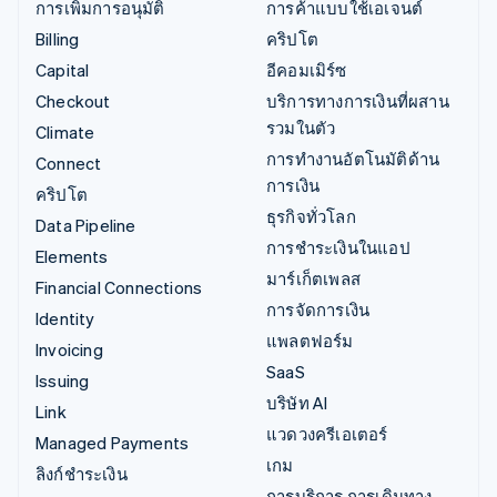
การเพิ่มการอนุมัติ
การค้าแบบใช้เอเจนต์
Billing
คริปโต
Capital
อีคอมเมิร์ซ
Checkout
บริการทางการเงินที่ผสาน
รวมในตัว
Climate
การทำงานอัตโนมัติด้าน
Connect
การเงิน
คริปโต
ธุรกิจทั่วโลก
Data Pipeline
การชำระเงินในแอป
Elements
มาร์เก็ตเพลส
Financial Connections
การจัดการเงิน
Identity
แพลตฟอร์ม
Invoicing
SaaS
Issuing
บริษัท AI
Link
แวดวงครีเอเตอร์
Managed Payments
เกม
ลิงก์ชำระเงิน
การบริการ การเดินทาง