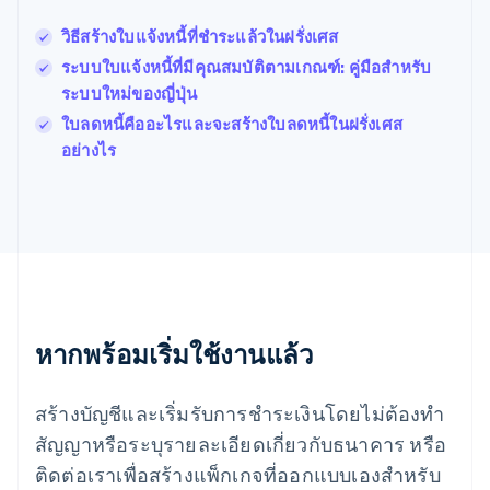
ฝรั่งเศส
Français
English
วิธีสร้างใบแจ้งหนี้ที่ชำระแล้วในฝรั่งเศส
ฟินแลนด์
ระบบใบแจ้งหนี้ที่มีคุณสมบัติตามเกณฑ์: คู่มือสําหรับ
English
Svenska
ระบบใหม่ของญี่ปุ่น
มอลตา
English
ใบลดหนี้คืออะไรและจะสร้างใบลดหนี้ในฝรั่งเศส
มาเลเซีย
อย่างไร
English
简体中文
เม็กซิโก
Español
English
ยิบรอลตาร์
English
เยอรมนี
Deutsch
English
โรมาเนีย
หากพร้อมเริ่มใช้งานแล้ว
English
ลักเซมเบิร์ก
Français
Deutsch
English
สร้างบัญชีและเริ่มรับการชำระเงินโดยไม่ต้องทำ
ลัตเวีย
English
สัญญาหรือระบุรายละเอียดเกี่ยวกับธนาคาร หรือ
ลิกเตนสไตน์
ติดต่อเราเพื่อสร้างแพ็กเกจที่ออกแบบเองสำหรับ
Deutsch
English