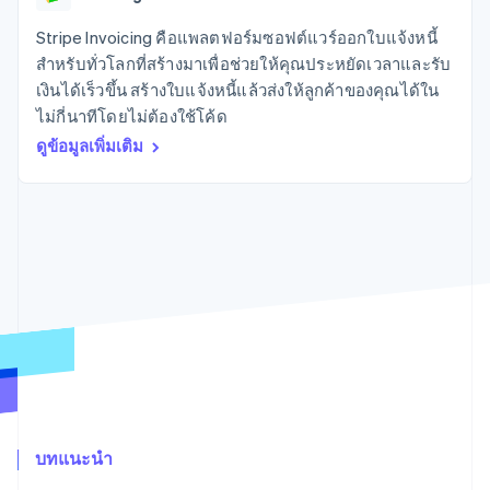
มากกว่า 125
ขายและ VAT
แพลตฟอร์ม
การใช้งาน
รายการ
Authorization
อัตโนมัติ
Revenue
แผนงานผลิตภัณฑ์
SaaS
ออกบัตรที่มีสเตเบิลคอยน์
Stripe Invoicing คือแพลตฟอร์มซอฟต์แวร์ออกใบแจ้งหนี้
Boost
Recognition
การประชุมประจำปีแบบ
รองรับอยู่
สำหรับทั่วโลกที่สร้างมาเพื่อช่วยให้คุณประหยัดเวลาและรับ
ยกระดับการ
เซสชัน
จัดเตรียมและจัดการ
ระบบ
ยอมรับการ
เงินได้เร็วขึ้น สร้างใบแจ้งหนี้แล้วส่งให้ลูกค้าของคุณได้ใน
ตำแหน่งงาน
บริการด้วยเอเจนต์
อัตโนมัติ
ชำระเงิน
Link
ห้องข่าว
ไม่กี่นาทีโดยไม่ต้องใช้โค้ด
ตามอุตสาหกรรม
การชำระเงินที่
สำหรับการ
Stripe
Stripe Press
ดูข้อมูลเพิ่มเติม
Sigma
รวดเร็วขึ้น
ทำบัญชี
รายงานที่
บริษัท AI
แหล่งข้อมูล
ออกแบบเอง
แวดวงครีเอเตอร์
Data
เกม
การติดต่อ
Pipeline
การบริการ การเดินทาง
การเชื่อมต่อการทำงาน
การซิงค์
และสันทนาการ
แอป
ติดต่อฝ่ายขาย
ข้อมูล
ประกันภัย
ตัวอย่างโค้ด
สมัครเป็นพาร์ทเนอร์
สื่อและความบันเทิง
บล็อกของนักพัฒนา
องค์กรไม่แสวงผลกำไร
สถานะ API
บริการเฉพาะทาง
ภาครัฐ
เพิ่มเติม
ธุรกิจค้าปลีก
Product roadmap
ดูสิ่งที่กำลังจะมาถึง
Radar
ระบบนิเวศ
การป้องกันการฉ้อโกง
บทแนะนำ
Atlas