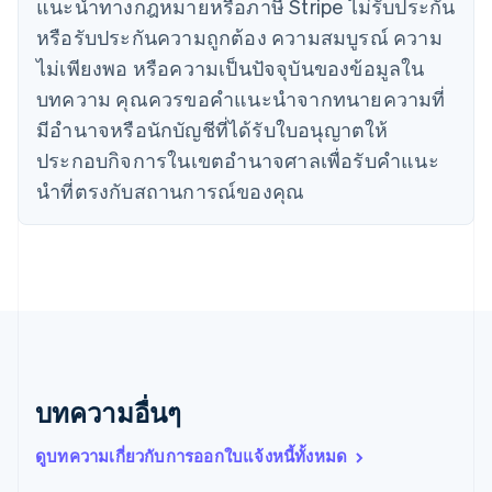
แนะนําทางกฎหมายหรือภาษี Stripe ไม่รับประกัน
ญี่ปุ่น
หรือรับประกันความถูกต้อง ความสมบูรณ์ ความ
日本語
English
เดนมาร์ก
ไม่เพียงพอ หรือความเป็นปัจจุบันของข้อมูลใน
English
บทความ คุณควรขอคําแนะนําจากทนายความที่
ไทย
ไทย
English
มีอํานาจหรือนักบัญชีที่ได้รับใบอนุญาตให้
นอร์เวย์
ประกอบกิจการในเขตอํานาจศาลเพื่อรับคําแนะ
English
นิวซีแลนด์
นําที่ตรงกับสถานการณ์ของคุณ
English
เนเธอร์แลนด์
Nederlands
English
บราซิล
Português
English
บัลแกเรีย
English
เบลเยียม
Nederlands
Français
Deutsch
English
บทความอื่นๆ
โปรตุเกส
Português
English
ดูบทความเกี่ยวกับการออกใบแจ้งหนี้ทั้งหมด
โปแลนด์
English