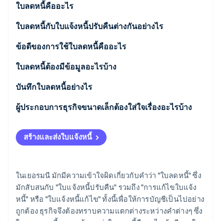
พาร์ทเนอร์
ใบลดหนี้คืออะไร
การก่อตั้งบริษัทสตาร์ทอัพ
Stripe App Marketplace
Climate
ใบลดหนี้กับใบแจ้งหนี้ปรับคืนต่างกันอย่างไร
การขจัดคาร์บอน
คำจำกัดความเพิ่มเติม
ข้อดีของการใช้ใบลดหนี้คืออะไร
ใบลดหนี้ต้องมีข้อมูลอะไรบ้าง
บันทึกใบลดหนี้อย่างไร
Stripe Sessions 2026
ดูว่า Stripe กำลังสร้างโครงสร้างพื้นฐานระบบเศรษฐกิจสำหรับ
ผู้ประกอบการธุรกิจขนาดเล็กต้องใส่ใจเรื่องอะไรบ้าง
AI อย่างไร
รับชมเลย
สร้างและส่งใบแจ้งหนี้
ในเยอรมนี มักมีความเข้าใจผิดเกี่ยวกับคำว่า "ใบลดหนี้" ซึ่ง
มักสับสนกับ "ใบแจ้งหนี้ปรับคืน" รวมถึง "การแก้ไขใบแจ้ง
หนี้" หรือ "ใบแจ้งหนี้แก้ไข" ทั้งนี้เพื่อให้การบัญชีเป็นไปอย่าง
ถูกต้อง ธุรกิจจึงต้องทราบความแตกต่างระหว่างคำต่างๆ ซึ่ง