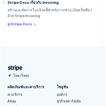
Stripe Docs เกี่ยวกับ Invoicing
ออสเตรเลีย
English
สร้างและจัดการใบแจ้งหนี้สำหรับการชำระเงินครั้งเดียว
ออสเตรีย
ด้วย Stripe Invoicing
Deutsch
English
อิตาลี
ดู Stripe Docs
Italiano
English
อินเดีย
English
เอสโตเนีย
English
ไอร์แลนด์
English
ฮังการี
English
ไทย (ไทย)
ผลิตภัณฑ์และค่าบริการ
โซลูชัน
ค่าบริการ
องค์กร
Atlas
ธุรกิจสตาร์ทอัพ