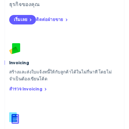
ลิทัวเนีย
ธุรกิจของคุณ
English
สเปน
เริ่มเลย
ติดต่อฝ่ายขาย
Español
English
สโลวาเกีย
English
สโลวีเนีย
English
Italiano
สวิตเซอร์แลนด์
Deutsch
Français
Italiano
English
สวีเดน
Invoicing
Svenska
English
สร้างและส่งใบแจ้งหนี้ให้กับลูกค้าได้ในไม่กี่นาที โดยไม่
สหรัฐอเมริกา
English
Español
简体中文
จำเป็นต้องเขียนโค้ด
สหรัฐอาหรับเอมิเรตส์
สำรวจ Invoicing
English
สหราชอาณาจักร
English
สาธารณรัฐเช็ก
English
สิงคโปร์
English
简体中文