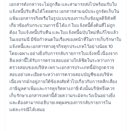
เอกสารดังกล่าวจะไม่ถูกลืม และสามารถส่งไปพร้อมกับใบ
แจ้งหนี้ปรับคืนได้โดยตรง เอกสารสามฉบับจะถูกจัดเก็บใน
แฟ้มเอกสารจริงหรือในรูปแบบของการเก็บข้อมูลดิจิทัลที่
เกี่ยวข้องกับกระบวนการนี้ ได้แก่ ใบแจ้งหนี้ตั้งต้นที่ไม่ถูก
ต้อง ใบแจ้งหนี้ปรับคืน และใบแจ้งหนี้ฉบับใหม่ที่แก้ไขแล้ว
ในเยอรมนี มีข้อกำหนดในเรื่องของหน้าที่ในการเก็บรักษาใบ
แจ้งหนี้และเอกสารทางธุรกิจทุกประเภทไว้อย่างน้อย 10
โดยเฉพาะอย่างยิ่งกับการกลับรายการใบแจ้งหนี้ เนื่องจาก
สิ่งเหล่านี้ได้รับการตรวจสอบอย่างใกล้ชิดในระหว่างการ
ตรวจสอบของบริษัท เพราะเอกสารประเภทนี้มักถูกตรวจ
สอบอย่างละเอียดระหว่างการตรวจสอบบัญชีของบริษัท
กรีซ
เนื่องจากมักอยู่ภายใต้ข้อสงสัยทั่วไปเกี่ยวกับการหลีกเลี่ยง
English
เขตบริหารพิเศษฮ่องกง ประเทศจีน
ภาษีมูลค่าเพิ่มและการทุจริตทางภาษี ดังนั้นบริษัทจึงควร
English
简体中文
เก็บรักษาเอกสารเหล่านี้ด้วยความระมัดระวังเป็นอย่างยิ่ง
แคนาดา
และต้องสามารถอธิบายเหตุผลของการกลับรายการใน
English
Français
แต่ละกรณีได้เสมอ
โครเอเชีย
English
Italiano
จีนแผ่นดินใหญ่
简体中文
English