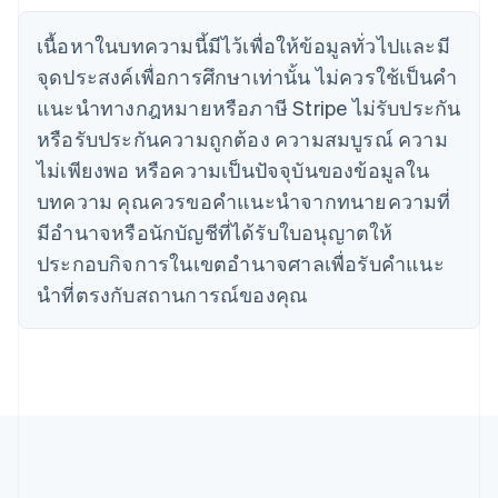
ไซปรัส
English
เนื้อหาในบทความนี้มีไว้เพื่อให้ข้อมูลทั่วไปและมี
ญี่ปุ่น
จุดประสงค์เพื่อการศึกษาเท่านั้น ไม่ควรใช้เป็นคํา
日本語
English
เดนมาร์ก
แนะนําทางกฎหมายหรือภาษี Stripe ไม่รับประกัน
English
หรือรับประกันความถูกต้อง ความสมบูรณ์ ความ
ไทย
ไม่เพียงพอ หรือความเป็นปัจจุบันของข้อมูลใน
ไทย
English
นอร์เวย์
บทความ คุณควรขอคําแนะนําจากทนายความที่
English
มีอํานาจหรือนักบัญชีที่ได้รับใบอนุญาตให้
นิวซีแลนด์
English
ประกอบกิจการในเขตอํานาจศาลเพื่อรับคําแนะ
เนเธอร์แลนด์
นําที่ตรงกับสถานการณ์ของคุณ
Nederlands
English
บราซิล
Português
English
บัลแกเรีย
English
เบลเยียม
Nederlands
Français
Deutsch
English
โปรตุเกส
Português
English