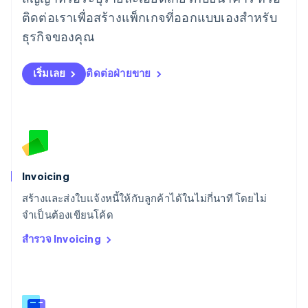
ลิกเตนสไตน์
ติดต่อเราเพื่อสร้างแพ็กเกจที่ออกแบบเองสำหรับ
Deutsch
English
ลิทัวเนีย
ธุรกิจของคุณ
English
สเปน
เริ่มเลย
ติดต่อฝ่ายขาย
Español
English
สโลวาเกีย
English
สโลวีเนีย
English
Italiano
สวิตเซอร์แลนด์
Deutsch
Français
Italiano
English
สวีเดน
Invoicing
Svenska
English
สร้างและส่งใบแจ้งหนี้ให้กับลูกค้าได้ในไม่กี่นาที โดยไม่
สหรัฐอเมริกา
English
Español
简体中文
จำเป็นต้องเขียนโค้ด
สหรัฐอาหรับเอมิเรตส์
สำรวจ Invoicing
English
สหราชอาณาจักร
English
สาธารณรัฐเช็ก
English