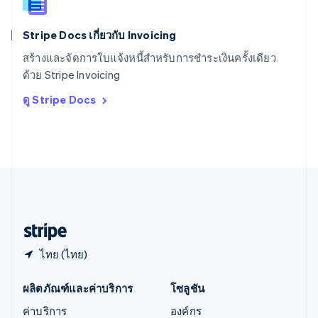
สิงคโปร์
English
简体中文
Stripe Docs เกี่ยวกับ Invoicing
ออสเตรเลีย
English
สร้างและจัดการใบแจ้งหนี้สำหรับการชำระเงินครั้งเดียว
ออสเตรีย
ด้วย Stripe Invoicing
Deutsch
English
อิตาลี
ดู Stripe Docs
Italiano
English
อินเดีย
English
เอสโตเนีย
English
ไอร์แลนด์
English
ฮังการี
English
ไทย (ไทย)
ผลิตภัณฑ์และค่าบริการ
โซลูชัน
ค่าบริการ
องค์กร