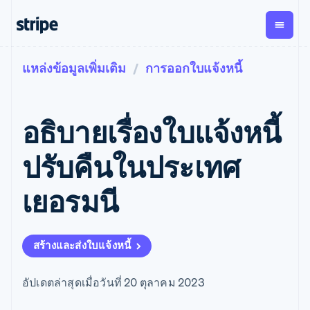
แหล่งข้อมูลเพิ่มเติม
การออกใบแจ้งหนี้
ตามขั้น
เอกสารประกอบ
เรียนรู้
การชำระเงิน
รายรับ
การ
แพลตฟอ
จัดการ
และ
องค์กร
Stripe Docs
บล็อก
เงิน
มาร์เก็ต
Payments
Billing
ธุรกิจสตาร์ทอัพ
ข้อมูลอ้างอิงเกี่ยวกับ API
เรื่องราวจากลูกค้า
อธิบายเรื่องใบแจ้งหนี้
การชำระเงิน
รายรับตาม
เพลส
ไลบรารีและ SDK
คู่มือ
ออนไลน์
แบบแผนล่วง
Stripe Apps
Global
Payment links
หน้า
Metronome
Payouts
Conne
ปรับคืนในประเทศ
การชำร
ตามกรณีใช้งาน
การชำระเงิน
การเรียกเก็บ
เบิกจ่าย
เงินสำห
การสนับสนุน
แบบไม่ต้อง
เงินตามการ
ให้กับ
เยอรมนี
แพลตฟอ
คู่มือ
การค้าแบบใช้เอเจนต์
เขียนโค้ด
Checkout
ใช้งาน
การชำระเงิน
บุคคลที่
อีคอมเมิร์ซ
รับการสนับสนุน
UI การชำระ
ตามรอบบิล
สาม
บริการทางการเงินที่ผสาน
รับการชำระเงินออนไลน์
แพ็กเกจการสนับสนุนที่ได้
การจัดการ
เงินสำเร็จรูป
รวมในตัว
ติดตั้งใช้งานการชำระเงิน
รับการจัดการ
การชำระเงิน
Elements
สร้างและส่งใบแจ้งหนี้
การทำงานอัตโนมัติด้าน
สำเร็จรูป
บริการเฉพาะทาง
องค์ประกอบ UI
ตามรอบบิล
Invoicing
การเงิน
สร้างแพลตฟอร์มหรือ
ครั้งเดียวหรือ
ที่ยืดหยุ่น
ธุรกิจทั่วโลก
มาร์เก็ตเพลส
ตามแบบแผน
วิธีการชำระ
อัปเดตล่าสุดเมื่อวันที่ 20 ตุลาคม 2023
การชำระเงินในแอป
จัดการการชำระเงินตาม
เงิน
ล่วงหน้า
Tax
มาร์เก็ตเพลส
รอบบิล
เข้าถึงได้
คิดภาษีการ
บริษัท
การจัดการเงิน
เสนอการเรียกเก็บเงินตาม