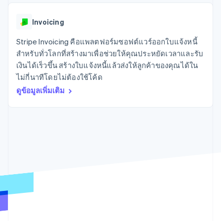
มากกว่า 125
ขายและ VAT
แพลตฟอร์ม
การใช้งาน
รายการ
Authorization
อัตโนมัติ
Revenue
แผนงานผลิตภัณฑ์
SaaS
ออกบัตรที่มีสเตเบิลคอยน์
Boost
Recognition
Invoicing
การประชุมประจำปีแบบ
รองรับอยู่
ยกระดับการ
เซสชัน
จัดเตรียมและจัดการ
ระบบ
ยอมรับการ
Stripe Invoicing คือแพลตฟอร์มซอฟต์แวร์ออกใบแจ้งหนี้
ตำแหน่งงาน
บริการด้วยเอเจนต์
อัตโนมัติ
ชำระเงิน
Link
ห้องข่าว
สำหรับทั่วโลกที่สร้างมาเพื่อช่วยให้คุณประหยัดเวลาและรับ
ตามอุตสาหกรรม
การชำระเงินที่
สำหรับการ
Stripe
Stripe Press
เงินได้เร็วขึ้น สร้างใบแจ้งหนี้แล้วส่งให้ลูกค้าของคุณได้ใน
Sigma
รวดเร็วขึ้น
ทำบัญชี
รายงานที่
ไม่กี่นาทีโดยไม่ต้องใช้โค้ด
บริษัท AI
แหล่งข้อมูล
ออกแบบเอง
แวดวงครีเอเตอร์
ดูข้อมูลเพิ่มเติม
Data
เกม
การติดต่อ
Pipeline
การบริการ การเดินทาง
การเชื่อมต่อการทำงาน
การซิงค์
และสันทนาการ
แอป
ติดต่อฝ่ายขาย
ข้อมูล
ประกันภัย
ตัวอย่างโค้ด
สมัครเป็นพาร์ทเนอร์
สื่อและความบันเทิง
บล็อกของนักพัฒนา
องค์กรไม่แสวงผลกำไร
สถานะ API
บริการเฉพาะทาง
ภาครัฐ
เพิ่มเติม
ธุรกิจค้าปลีก
Product roadmap
ดูสิ่งที่กำลังจะมาถึง
Radar
ระบบนิเวศ
การป้องกันการฉ้อโกง
Atlas