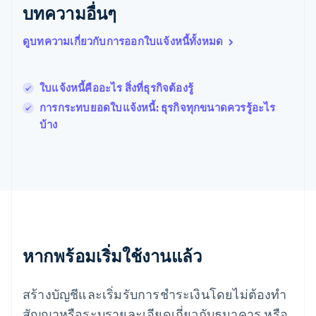
โปแลนด์
บทความอื่นๆ
English
ฝรั่งเศส
ดูบทความเกี่ยวกับการออกใบแจ้งหนี้ทั้งหมด
Français
English
ฟินแลนด์
English
Svenska
ใบแจ้งหนี้คืออะไร สิ่งที่ธุรกิจต้องรู้
มอลตา
English
การกระทบยอดใบแจ้งหนี้: ธุรกิจทุกขนาดควรรู้อะไร
มาเลเซีย
บ้าง
English
简体中文
เม็กซิโก
Español
English
ยิบรอลตาร์
English
เยอรมนี
Deutsch
English
โรมาเนีย
หากพร้อมเริ่มใช้งานแล้ว
English
ลักเซมเบิร์ก
Français
Deutsch
English
สร้างบัญชีและเริ่มรับการชำระเงินโดยไม่ต้องทำ
ลัตเวีย
English
สัญญาหรือระบุรายละเอียดเกี่ยวกับธนาคาร หรือ