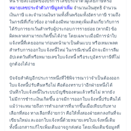
หนี้ รายละเอียดของบริการ เลขประจำตัวผู้เสียภาษีหรือ
หมายเลขประจำตัวภาษีมูลค่าเพิ่ม
จำนวนเงินสุทธิ จำนวน
เงินภาษี และจำนวนเงินรวมทั้งสิ้นพร้อมทั้งอัตราภาษี รวมถึง
ในกรณีที่เกี่ยวข้อง อาจต้องมีหมายเหตุเพิ่มเติมเกี่ยวกับการ
ได้รับการยกเว้นสำหรับผู้ประกอบการรายย่อย (หากมี) ข้อ
ผิดพลาดสามารถเกิดขึ้นได้ง่าย โดยเฉพาะเมื่อมีการนำใบ
แจ้งหนี้ที่เคยออกมาก่อนหน้ามาเป็นต้นแบบ หรือเทมเพลต
สำหรับการออกใบแจ้งหนี้ใหม่ ในกรณีเช่นนี้ มักจะมีการลืม
อัปเดตวันที่หรือหมายเลขใบแจ้งหนี้ หรือระบุอัตราภาษีที่ไม่
ถูกต้องได้ง่าย
ปัจจัยสำคัญอีกประการหนึ่งที่ใช้พิจารณาว่าจำเป็นต้องออก
ใบแจ้งหนี้ปรับคืนหรือไม่ คือต้องทราบว่าอีกฝ่ายหนึ่งได้
บันทึกใบแจ้งหนี้ในระบบบัญชีของตนแล้วหรือไม่ หากยัง
ไม่มีการชำระเงินเกิดขึ้น อาจมีการออกใบแจ้งหนี้ปรับคืนได้
แม้ว่าจะหมายถึงการทำเอกสารที่มากขึ้นเมื่อเทียบกับทาง
เลือกที่สอง ทางเลือกที่ง่ายกว่า คือให้ทั้งสองฝ่ายตกลงกันที่จะ
เขียนใหม่และออกใบแจ้งหนี้ด้วยหมายเลขใบแจ้งหนี้เดิม
ทั้งนี้เอกสารแก้ไขเพิ่มเติมอาจถูกส่งต่อ โดยเพิ่มเติมข้อมูลที่