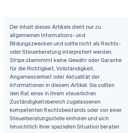
Australien
English
Belgien
Der Inhalt dieses Artikels dient nur zu
Nederlands
Français
Deutsch
English
Brasilien
allgemeinen Informations- und
Português
English
Bildungszwecken und sollte nicht als Rechts-
Bulgarien
English
oder Steuerberatung interpretiert werden.
Dänemark
Stripe übernimmt keine Gewähr oder Garantie
English
Deutschland
für die Richtigkeit, Vollständigkeit,
Deutsch
English
Angemessenheit oder Aktualität der
Estland
Informationen in diesem Artikel. Sie sollten
English
Festlandchina
den Rat eines in Ihrem steuerlichen
简体中文
English
Zuständigkeitsbereich zugelassenen
Finnland
kompetenten Rechtsbeistands oder von einer
English
Svenska
Frankreich
Steuerberatungsstelle einholen und sich
Français
English
hinsichtlich Ihrer speziellen Situation beraten
Gibraltar
English