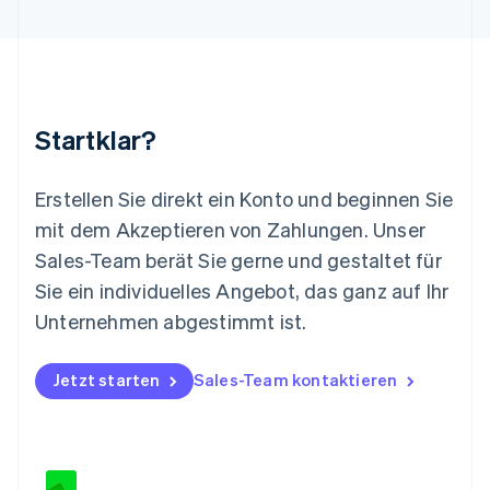
Malaysia
English
简体中文
Malta
English
Mexiko
Startklar?
Español
English
Neuseeland
English
Erstellen Sie direkt ein Konto und beginnen Sie
Niederlande
mit dem Akzeptieren von Zahlungen. Unser
Nederlands
English
Norwegen
Sales-Team berät Sie gerne und gestaltet für
English
Sie ein individuelles Angebot, das ganz auf Ihr
Österreich
Deutsch
English
Unternehmen abgestimmt ist.
Polen
English
Portugal
Jetzt starten
Sales-Team kontaktieren
Português
English
Rumänien
English
Schweden
Svenska
English