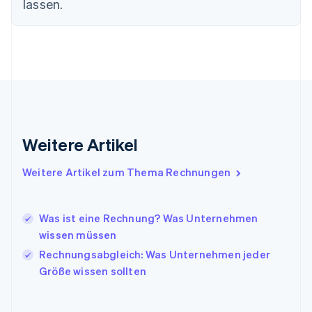
lassen.
Griechenland
English
Indien
English
Irland
English
Italien
Italiano
English
Japan
Weitere Artikel
日本語
English
Kanada
Weitere Artikel zum Thema Rechnungen
English
Français
Kroatien
English
Italiano
Lettland
Was ist eine Rechnung? Was Unternehmen
English
wissen müssen
Liechtenstein
Rechnungsabgleich: Was Unternehmen jeder
Deutsch
English
Litauen
Größe wissen sollten
English
Luxemburg
Français
Deutsch
English