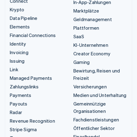
Connect
In-App-Zahlungen
Krypto
Marktplätze
Data Pipeline
Geldmanagement
Elements
Plattformen
Financial Connections
SaaS
Identity
KI-Unternehmen
Invoicing
Creator Economy
Issuing
Gaming
Link
Bewirtung, Reisen und
Managed Payments
Freizeit
Zahlungslinks
Versicherungen
Payments
Medien und Unterhaltung
Payouts
Gemeinnützige
Organisationen
Radar
Fachdienstleistungen
Revenue Recognition
Öffentlicher Sektor
Stripe Sigma
Einzelhandel