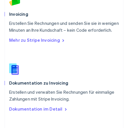
Schweiz
Deutsch
Français
Italiano
English
Invoicing
Singapur
English
简体中文
Erstellen Sie Rechnungen und senden Sie sie in wenigen
Slowakei
Minuten an Ihre Kundschaft – kein Code erforderlich.
English
Mehr zu Stripe Invoicing
Slowenien
English
Italiano
Sonderverwaltungsregion Hongkong,
China
English
简体中文
Spanien
Español
English
Dokumentation zu Invoicing
Thailand
ไทย
English
Erstellen und verwalten Sie Rechnungen für einmalige
Tschechische Republik
Zahlungen mit Stripe Invoicing.
English
Ungarn
Dokumentation im Detail
English
Vereinigte Arabische Emirate
English