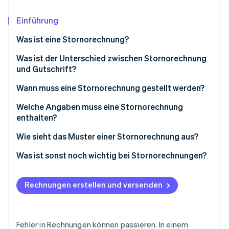
Betrugsprävention
Ecosystem
Atlas
Einführung
Start-up-Gründung
Partner
Stripe App-Marktplatz
Was ist eine Stornorechnung?
Climate
CO₂-Entnahme
Was ist der Unterschied zwischen Stornorechnung
und Gutschrift?
Wann muss eine Stornorechnung gestellt werden?
Welche Angaben muss eine Stornorechnung
Stripe-Sessions 2026
enthalten?
Erfahren Sie, wie Stripe Lösungen für die Wirtschaft
Jetzt ansehen
Wie sieht das Muster einer Stornorechnung aus?
Was ist sonst noch wichtig bei Stornorechnungen?
Rechnungen erstellen und versenden
Fehler in Rechnungen können passieren. In einem