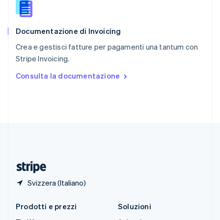
English
简体中文
Slovacchia
English
Documentazione di Invoicing
Slovenia
English
Italiano
Crea e gestisci fatture per pagamenti una tantum con
Spagna
Stripe Invoicing.
Español
English
Stati Uniti
Consulta la documentazione
English
Español
简体中文
Svezia
Svenska
English
Svizzera
Deutsch
Français
Italiano
English
Thailandia
ไทย
English
Ungheria
English
Svizzera (Italiano)
Prodotti e prezzi
Soluzioni