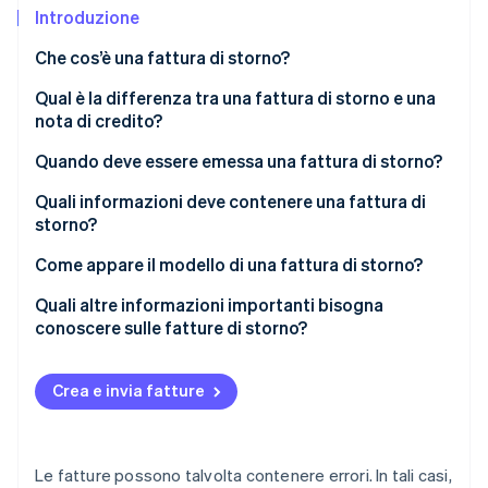
Scopri cosa ti aspetta
Introduzione
Radar
Ecosistema
Che cos’è una fattura di storno?
Prevenzione delle frodi
Qual è la differenza tra una fattura di storno e una
Partner
Atlas
Stripe App Marketplace
nota di credito?
Costituzione di start-up
Climate
Quando deve essere emessa una fattura di storno?
Rimozione del carbonio
Quali informazioni deve contenere una fattura di
Identity
storno?
Verifica online dell'identità
Come appare il modello di una fattura di storno?
Quali altre informazioni importanti bisogna
conoscere sulle fatture di storno?
Stripe Sessions 2026
Scopri come Stripe sta costruendo l'infrastruttura economi
Crea e invia fatture
Guarda ora
Le fatture possono talvolta contenere errori. In tali casi,