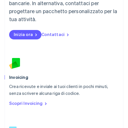
English
bancarie. In alternativa, contattaci per
Messico
progettare un pacchetto personalizzato per la
Español
English
Norvegia
tua attività.
English
Nuova Zelanda
Inizia ora
Contattaci
English
Paesi Bassi
Nederlands
English
Polonia
English
Portogallo
Português
English
RAS di Hong Kong, Cina
Invoicing
English
简体中文
Crea ricevute e inviale ai tuoi clienti in pochi minuti,
Regno Unito
English
senza scrivere alcuna riga di codice.
Repubblica Ceca
Scopri Invoicing
English
Romania
English
Singapore