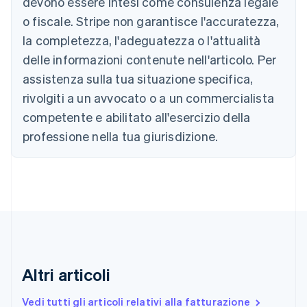
devono essere intesi come consulenza legale
English
Canada
o fiscale. Stripe non garantisce l'accuratezza,
English
Français
la completezza, l'adeguatezza o l'attualità
Cina continentale
delle informazioni contenute nell'articolo. Per
简体中文
English
Cipro
assistenza sulla tua situazione specifica,
English
rivolgiti a un avvocato o a un commercialista
Croazia
English
Italiano
competente e abilitato all'esercizio della
Danimarca
professione nella tua giurisdizione.
English
Emirati Arabi Uniti
English
Estonia
English
Finlandia
English
Svenska
Francia
Français
English
Germania
Altri articoli
Deutsch
English
Giappone
Vedi tutti gli articoli relativi alla fatturazione