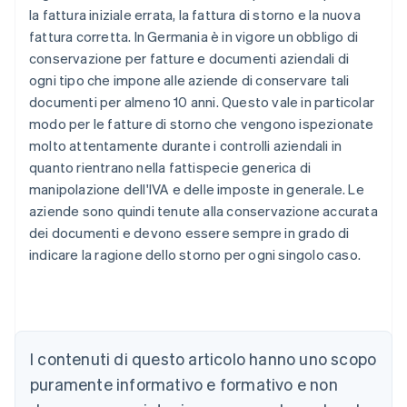
la fattura iniziale errata, la fattura di storno e la nuova
fattura corretta. In Germania è in vigore un obbligo di
conservazione per fatture e documenti aziendali di
ogni tipo che impone alle aziende di conservare tali
documenti per almeno 10 anni. Questo vale in particolar
modo per le fatture di storno che vengono ispezionate
molto attentamente durante i controlli aziendali in
quanto rientrano nella fattispecie generica di
manipolazione dell'IVA e delle imposte in generale. Le
aziende sono quindi tenute alla conservazione accurata
dei documenti e devono essere sempre in grado di
Australia
indicare la ragione dello storno per ogni singolo caso.
English
Austria
Deutsch
English
Belgio
Nederlands
Français
Deutsch
English
Brasile
I contenuti di questo articolo hanno uno scopo
Português
English
puramente informativo e formativo e non
Bulgaria