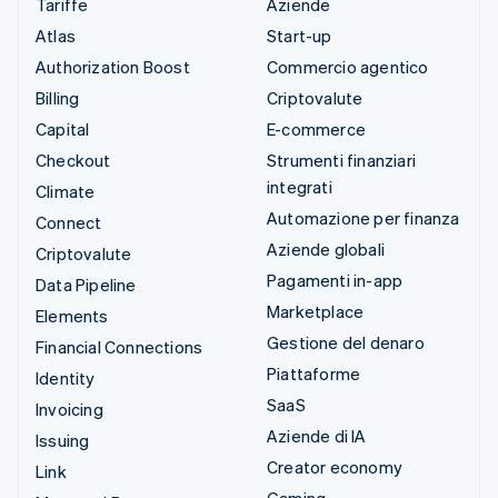
Tariffe
Aziende
Atlas
Start-up
Authorization Boost
Commercio agentico
Billing
Criptovalute
Capital
E-commerce
Checkout
Strumenti finanziari
integrati
Climate
Automazione per finanza
Connect
Aziende globali
Criptovalute
Pagamenti in-app
Data Pipeline
Marketplace
Elements
Gestione del denaro
Financial Connections
Piattaforme
Identity
SaaS
Invoicing
Aziende di IA
Issuing
Creator economy
Link
Gaming