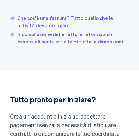
日本語
English
Gibilterra
English
Che cos'è una fattura? Tutto quello che le
Grecia
attività devono sapere
English
India
Riconciliazione delle fatture: informazioni
English
essenziali per le attività di tutte le dimensioni
Irlanda
English
Italia
Italiano
English
Lettonia
English
Liechtenstein
Deutsch
English
Lituania
Tutto pronto per iniziare?
English
Lussemburgo
Crea un account e inizia ad accettare
Français
Deutsch
English
Malaysia
pagamenti senza la necessità di stipulare
English
简体中文
contratti o di comunicare le tue coordinate
Malta