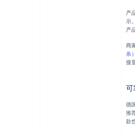
产
示
产
商
条
接
可
德
推
款