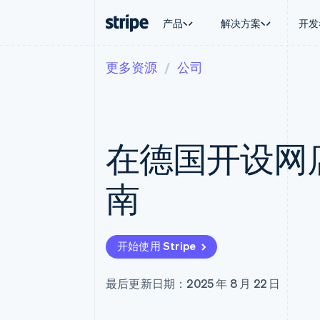
产品
解决方案
开发
更多资源
公司
按企业阶段
文档
学习
按应用场
支持
支付
营收
大型企业
Stripe 文档
博客
智能体
获取支
Payments
Billing
初创企业
API 参考文档
客户案例
加密货
托管支
在线支付
经常性收入
库与 SDK
指南
电子商
专业服
Managed Payments
Metronome
Stripe Apps
在德国开设网
嵌入式
备案商家解决方案
按用量计费
财务自
Payment links
Subscriptions
全球化
无代码支付
订阅管理
应用内
南
Checkout
Invoicing
交易市
预构建支付界面
一次性或定期账单
资金管
Elements
Tax
平台
灵活的 UI 组件
销售税和增值税自动
SaaS
Payment methods
Revenue Recogniti
开始使用 Stripe
接入 125+ 种支付方式
会计自动化
Terminal
Stripe Sigma
线下支付
自定义报告
最后更新日期：2025 年 8 月 22 日
Authorization Boost
Data Pipeline
支付成功率优化
数据同步
Link