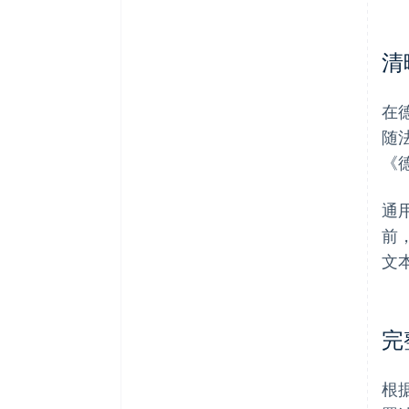
清
在
随
《
通
前
文
完
根