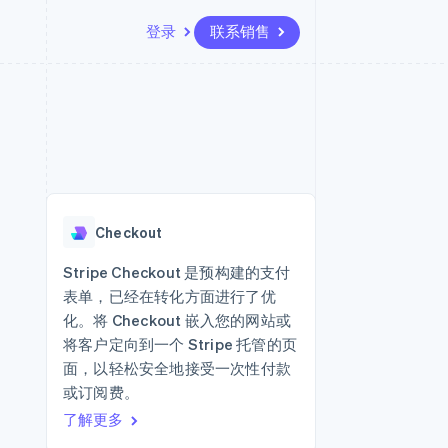
登录
联系销售
资源
生态系统
联系
场
更多
应用集成
合作伙伴
联系销售
Product roadmap
代码示例
Stripe App Marketplace
成为合作伙伴
了解未来规划
开发者博客
版
API 状态
Radar
欺诈防范
台版
Checkout
务
Atlas
初创企业注册
Stripe Checkout 是预构建的支付
卡
表单，已经在转化方面进行了优
Climate
碳移除
化。将 Checkout 嵌入您的网站或
将客户定向到一个 Stripe 托管的页
Identity
在线身份验证
面，以轻松安全地接受一次性付款
或订阅费。
了解更多