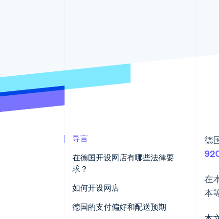
加速结账
Financial Connections
关联金融账户数据
导言
德
92
在德国开设网店有哪些法律要
求？
在
准确的产品与价格信息
如何开设网店
本
可靠的运输信息
制定商业方案
德国的支付偏好和配送预期
本