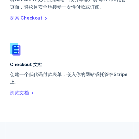
ไทย
English
页面，轻松且安全地接受一次性付款或订阅。
希腊
探索 Checkout
English
西班牙
Español
English
新加坡
English
简体中文
新西兰
English
Checkout 文档
匈牙利
English
创建一个低代码付款表单，嵌入你的网站或托管在Stripe
意大利
上。
Italiano
English
印度
浏览文档
English
英国
English
直布罗陀
English
中国内地
简体中文
English
中国香港特别行政区