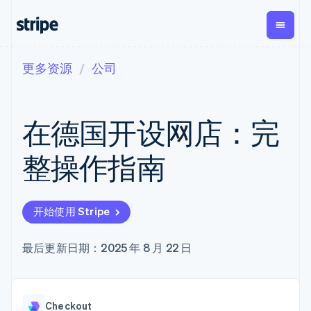
更多资源
公司
按企业阶段
文档
学习
支付
营收
资金管
平台
理
易市
大型企业
Stripe 文档
博客
Payments
Billing
初创企业
API 参考文档
客户案例
在德国开设网店：完
在线支付
经常性收入
Global
Conn
库与 SDK
指南
Managed
Metronome
Payouts
Stripe Apps
Payments
按用量计费
平台
整操作指南
备案商家解决
Subscriptions
向第三
按应用场景
方案
方打款
支持
订阅管理
Payment links
Crypto
指南
智能体商务
Invoicing
钱包、
加密货币
获取支持
无代码支付
一次性或定期
开始使用 Stripe
稳定币
电子商务
接受线上付款
托管支持方案
Checkout
账单
发行和
嵌入式金融
实施预置结账流程
专业服务
预构建支付界
Tax
发卡基
财务自动化
构建平台或交易市场
最后更新日期：2025 年 8 月 22 日
面
销售税和增值
础设施
全球化企业
管理订阅
Elements
税自动化
应用内支付
提供按用量计费
灵活的 UI 组件
Revenue
交易市场
发行稳定币支持的支付卡
Payment
Recognition
公司
资金管理
通过智能体配置和管理服
methods
会计自动化
Checkout
平台
务