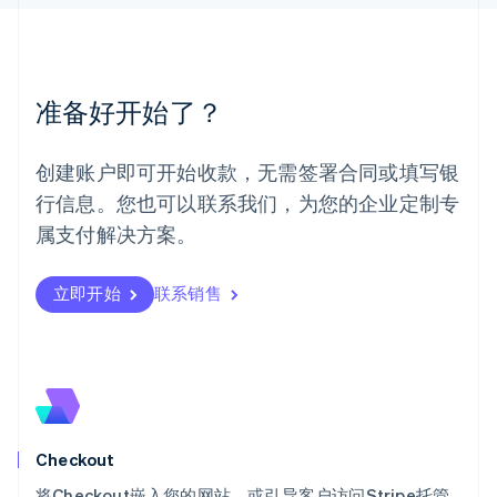
English
简体中文
美国
English
Español
简体中文
墨西哥
准备好开始了？
Español
English
挪威
English
创建账户即可开始收款，无需签署合同或填写银
葡萄牙
行信息。您也可以联系我们，为您的企业定制专
Português
English
日本
属支付解决方案。
日本語
English
瑞典
立即开始
联系销售
Svenska
English
瑞士
Deutsch
Français
Italiano
English
塞浦路斯
English
斯洛伐克
English
斯洛文尼亚
Checkout
English
Italiano
将Checkout嵌入您的网站，或引导客户访问Stripe托管
泰国