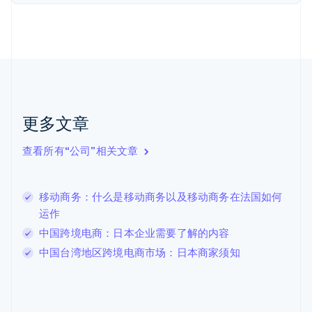
芬兰
English
Svenska
荷兰
Nederlands
English
加拿大
English
Français
捷克
English
克罗地亚
更多文章
English
Italiano
拉脱维亚
查看所有“公司”相关文章
English
立陶宛
English
移动商务：什么是移动商务以及移动商务在法国如何
列支敦士登
运作
Deutsch
English
卢森堡
中国跨境电商：日本企业需要了解的内容
Français
Deutsch
English
中国台湾地区跨境电商市场：日本商家须知
罗马尼亚
English
马尔他
English
马来西亚