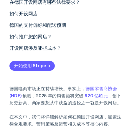
在德国开设网店有哪些法律要求？
准确的产品与价格信息
如何开设网店
可靠的运输信息
制定商业方案
德国的支付偏好和配送预期
Stripe Sessions 2026
透明的支付条款
明确法律基础
支付方式
如何推广您的网店？
了解 Stripe 如何为 AI 构建经济基础设施。
立即观看
显著标识的取消政策
制定物流策略
交货条款
搜索引擎优化 (SEO) 和搜索引擎广告 (SEA)
开设网店涉及哪些成本？
清晰的通用条款与条件 (GTC)
准备会计账户
横幅广告、联盟营销与社交媒体
开始使用 Stripe
完整的法律声明
选择网店系统
综合隐私政策
整合企业资源规划 (ERP) 系统
德国电商市场正在持续增长。事实上，
德国零售商协会
完善网店
(HDE)
预测，2025 年的销售额将突破
920 亿欧元
，创下
历史新高。商家要想从中获益的途径之一就是开设网店。
在本文中，我们将详细解析如何在德国开设网店，涵盖法
律合规要求、营销策略及运营相关成本等核心内容。