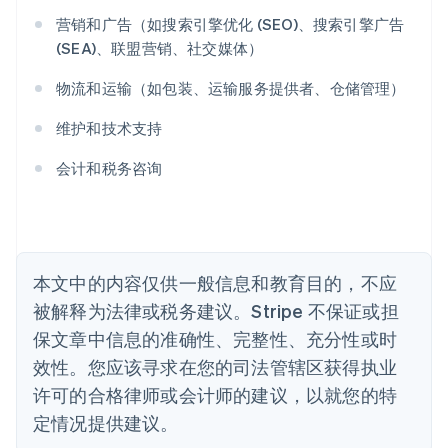
爱尔兰
营销和广告（如搜索引擎优化 (SEO)、搜索引擎广告
English
爱沙尼亚
(SEA)、联盟营销、社交媒体）
English
奥地利
物流和运输（如包装、运输服务提供者、仓储管理）
Deutsch
English
澳大利亚
维护和技术支持
English
巴西
会计和税务咨询
Português
English
保加利亚
English
比利时
Nederlands
Français
Deutsch
English
本文中的内容仅供一般信息和教育目的，不应
波兰
被解释为法律或税务建议。Stripe 不保证或担
English
丹麦
保文章中信息的准确性、完整性、充分性或时
English
效性。您应该寻求在您的司法管辖区获得执业
德国
Deutsch
English
许可的合格律师或会计师的建议，以就您的特
法国
定情况提供建议。
Français
English