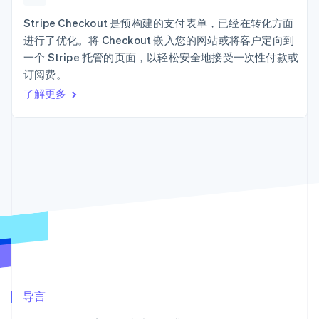
接入 125+ 种支
Stripe Sigma
产品路线图
SaaS
付方式
自定义报告
Sessions 年度大会
Stripe Checkout 是预构建的支付表单，已经在转化方面
Terminal
Data Pipeline
招聘
进行了优化。将 Checkout 嵌入您的网站或将客户定向到
线下支付
数据同步
资讯中心
Authorization
资源
一个 Stripe 托管的页面，以轻松安全地接受一次性付款或
Stripe Press
Boost
按行业
订阅费。
支付成功率优
应用集成
了解更多
化
AI 企业
代码示例
Link
创作者经济
开发者博客
联系
加速结账
游戏
API 状态
酒店、旅游与休闲
联系销售
保险
成为合作伙伴
媒体与娱乐
非营利组织
更多
专业服务
Product roadmap
公共部门
了解未来规划
零售
Radar
欺诈防范
Atlas
生态系统
初创企业注册
合作伙伴
导言
Climate
Stripe App Marketplace
碳移除