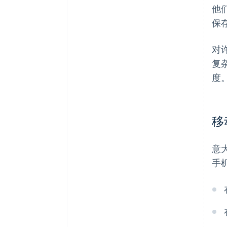
他
保
对
复
度
移
意
手