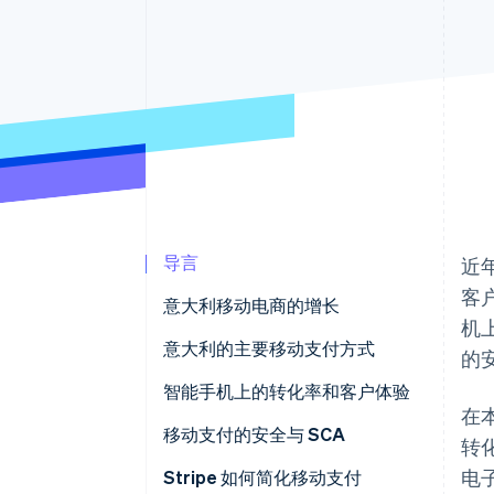
加速结账
Financial Connections
关联金融账户数据
导言
近
客
意大利移动电商的增长
机
意大利的移动电商趋势是什么？
意大利的主要移动支付方式
的
移动电商与全渠道策略
数字钱包
智能手机上的转化率和客户体验
在
保存的银行卡和一键支付
商家如何改善智能手机支付？
移动支付的安全与 SCA
转
电
支付链接和社交电商
客户体验和信心
修订版《支付服务指令》(PSD2)
Stripe 如何简化移动支付