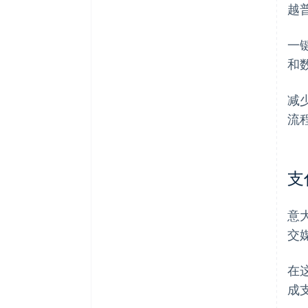
越
一
和
减
流
支
意
交
在
成