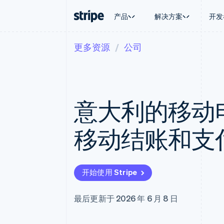
产品
解决方案
开发
更多资源
公司
按企业阶段
文档
学习
按应用场
支持
支付
营收
大型企业
Stripe 文档
博客
智能体
获取支
Payments
Billing
初创企业
API 参考文档
客户案例
加密货
托管支
在线支付
经常性收入
库与 SDK
指南
电子商
专业服
Managed Payments
Metronome
Stripe Apps
意大利的移动
嵌入式
备案商家解决方案
按用量计费
财务自
Payment links
Subscriptions
全球化
无代码支付
订阅管理
应用内
移动结账和支
Checkout
Invoicing
交易市
预构建支付界面
一次性或定期账单
资金管
Elements
Tax
平台
灵活的 UI 组件
销售税和增值税自动
SaaS
Payment methods
Revenue Recogniti
开始使用 Stripe
接入 125+ 种支付方式
会计自动化
Terminal
Stripe Sigma
线下支付
自定义报告
最后更新于 2026 年 6 月 8 日
Authorization Boost
Data Pipeline
支付成功率优化
数据同步
Link