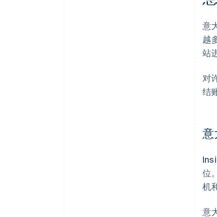
意
越
站
对
结
意
In
位
机
意