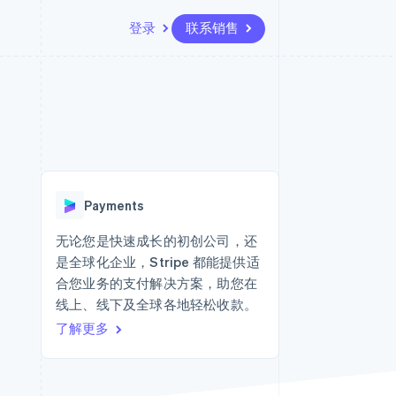
登录
联系销售
资源
生态系统
联系
场
更多
应用集成
合作伙伴
联系销售
Product roadmap
代码示例
Stripe App Marketplace
成为合作伙伴
了解未来规划
开发者博客
版
API 状态
Radar
欺诈防范
台版
Payments
务
Atlas
初创企业注册
无论您是快速成长的初创公司，还
卡
是全球化企业，Stripe 都能提供适
Climate
碳移除
合您业务的支付解决方案，助您在
线上、线下及全球各地轻松收款。
Identity
在线身份验证
了解更多