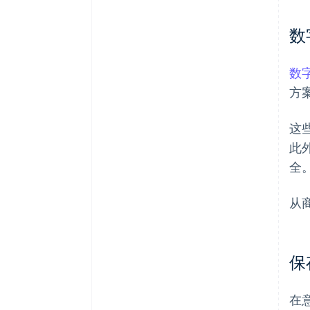
数
数
方
这
此
全
从
保
在