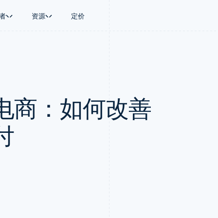
者
资源
定价
景
指南
按行业
公司
资金管理
平台和交易市
商务
持
接受线上付款
AI 企业
产品路线图
Treasury
Connect
币
持方案
实施预置结账流程
创作者经济
Sessions 年度大会
企业财务
平台支付
务
务
构建平台或交易市场
游戏
招聘
Global Payouts
Capital 平台
电商：如何改善
金融
管理订阅
酒店、旅游与休闲
资讯中心
向第三方打款
客户融资
动化
提供按用量计费
保险
Stripe Press
Capital
Treasury 平
企业
发行稳定币支持的支付卡
媒体与娱乐
企业融资
嵌入式金融服
支付
通过智能体配置和管理服务
非营利组织
付
Crypto
Issuing
场
专业服务
钱包、稳定币发行和发卡基础设
实体卡和虚拟
理
公共部门
施
零售
化
Crypto Onramp
on
可嵌入的加密货币购买