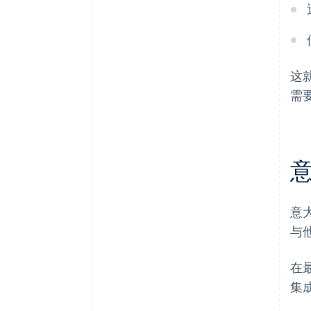
这
需
意
与
在
集