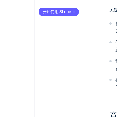
与 SCA
更快速且可定制的购物
Stripe Checkout
关
开始使用 Stripe
安全与转化率
Stripe Payment Links
令牌化与数据保护
Stripe Terminal