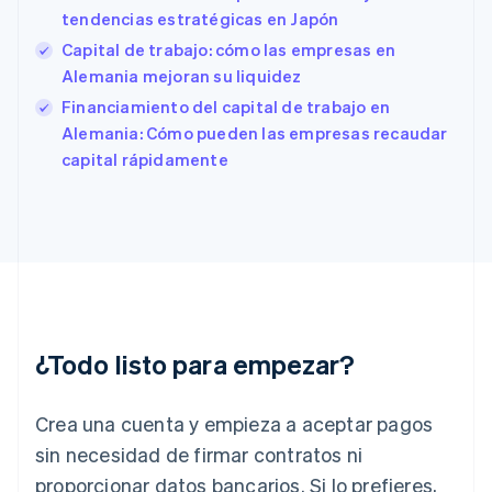
tendencias estratégicas en Japón
Estados Unidos
English
Español
简体中文
Capital de trabajo: cómo las empresas en
Estonia
Alemania mejoran su liquidez
English
Financiamiento del capital de trabajo en
Finlandia
English
Svenska
Alemania: Cómo pueden las empresas recaudar
Francia
capital rápidamente
Français
English
Gibraltar
English
Grecia
English
Hungría
English
India
English
¿Todo listo para empezar?
Irlanda
English
Crea una cuenta y empieza a aceptar pagos
Italia
Italiano
English
sin necesidad de firmar contratos ni
Japón
proporcionar datos bancarios. Si lo prefieres,
日本語
English