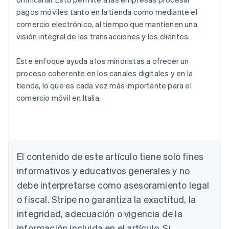
pagos móviles tanto en la tienda como mediante el
comercio electrónico, al tiempo que mantienen una
visión integral de las transacciones y los clientes.
Este enfoque ayuda a los minoristas a ofrecer un
proceso coherente en los canales digitales y en la
tienda, lo que es cada vez más importante para el
comercio móvil en Italia.
El contenido de este artículo tiene solo fines
Alemania
Deutsch
English
informativos y educativos generales y no
Australia
debe interpretarse como asesoramiento legal
English
Austria
o fiscal. Stripe no garantiza la exactitud, la
Deutsch
English
integridad, adecuación o vigencia de la
Bélgica
información incluida en el artículo. Si
Nederlands
Français
Deutsch
English