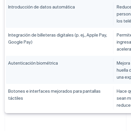
Introducción de datos automática
Reduce 
persona
los tel
Integración de billeteras digitales (p. ej., Apple Pay,
Permite
Google Pay)
ingresa
aceler
Autenticación biométrica
Mejora 
huella 
una exp
Botones e interfaces mejorados para pantallas
Hace qu
táctiles
sean má
reduce 