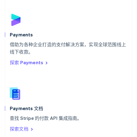
塞浦路斯
English
斯洛伐克
English
斯洛文尼亚
English
Italiano
Payments
泰国
ไทย
English
借助为各种企业打造的支付解决方案，实现全球范围线上
希腊
线下收款。
English
探索 Payments
西班牙
Español
English
新加坡
English
简体中文
新西兰
English
匈牙利
English
Payments 文档
意大利
查找 Stripe 的付款 API 集成指南。
Italiano
English
印度
探索文档
English