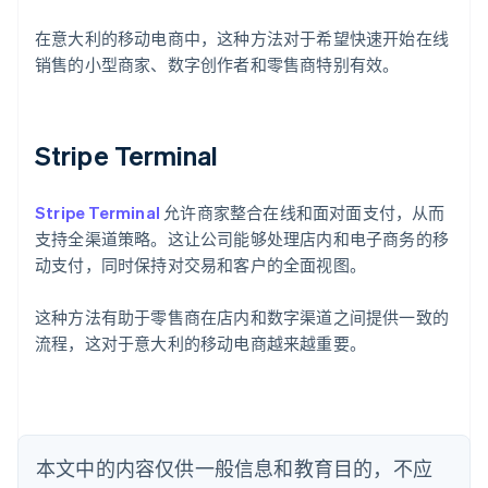
在意大利的移动电商中，这种方法对于希望快速开始在线
销售的小型商家、数字创作者和零售商特别有效。
阿联酋
English
爱尔兰
Stripe Terminal
English
爱沙尼亚
English
Stripe Terminal
允许商家整合在线和面对面支付，从而
奥地利
支持全渠道策略。这让公司能够处理店内和电子商务的移
Deutsch
English
动支付，同时保持对交易和客户的全面视图。
澳大利亚
English
巴西
这种方法有助于零售商在店内和数字渠道之间提供一致的
Português
English
流程，这对于意大利的移动电商越来越重要。
保加利亚
English
比利时
Nederlands
Français
Deutsch
English
波兰
本文中的内容仅供一般信息和教育目的，不应
English