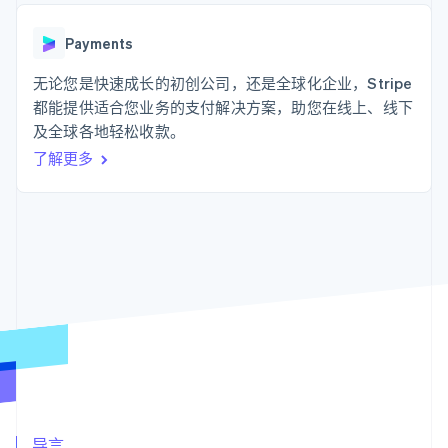
支付成功率优
Stripe Sigma
产品路线图
SaaS
化
自定义报告
Sessions 年度大会
Link
Data Pipeline
Payments
招聘
加速结账
数据同步
资讯中心
资源
无论您是快速成长的初创公司，还是全球化企业，Stripe
Stripe Press
按行业
都能提供适合您业务的支付解决方案，助您在线上、线下
应用集成
及全球各地轻松收款。
AI 企业
代码示例
更多
创作者经济
开发者博客
联系
了解更多
Product roadmap
游戏
API 状态
了解未来规划
酒店、旅游与休闲
联系销售
保险
Radar
成为合作伙伴
媒体与娱乐
欺诈防范
非营利组织
Atlas
专业服务
初创企业注册
公共部门
零售
Climate
碳移除
生态系统
合作伙伴
Stripe App Marketplace
Stripe Sessions 2026
导言