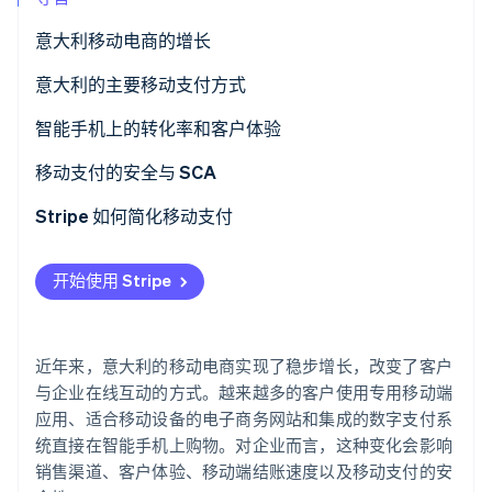
了解 Stripe 如何为 AI 构建经济基础设施。
立即观看
意大利移动电商的增长
意大利的移动电商趋势是什么？
意大利的主要移动支付方式
移动电商与全渠道策略
数字钱包
智能手机上的转化率和客户体验
保存的银行卡和一键支付
商家如何改善智能手机支付？
移动支付的安全与 SCA
支付链接和社交电商
客户体验和信心
修订版《支付服务指令》(PSD2) 与 SCA
Stripe 如何简化移动支付
Stripe Checkout
更快速且可定制的购物
安全与转化率
开始使用 Stripe
Stripe Payment Links
令牌化与数据保护
Stripe Terminal
近年来，意大利的移动电商实现了稳步增长，改变了客户
与企业在线互动的方式。越来越多的客户使用专用移动端
应用、适合移动设备的电子商务网站和集成的数字支付系
统直接在智能手机上购物。对企业而言，这种变化会影响
销售渠道、客户体验、移动端结账速度以及移动支付的安