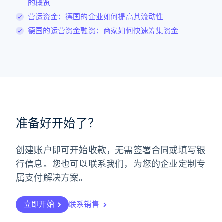
卢森堡
的概览
Français
Deutsch
English
营运资金：德国的企业如何提高其流动性
罗马尼亚
德国的运营资金融资：商家如何快速筹集资金
English
马尔他
English
马来西亚
English
简体中文
美国
English
Español
简体中文
墨西哥
Español
English
准备好开始了？
挪威
English
葡萄牙
创建账户即可开始收款，无需签署合同或填写银
Português
English
行信息。您也可以联系我们，为您的企业定制专
日本
日本語
English
属支付解决方案。
瑞典
Svenska
English
瑞士
立即开始
联系销售
Deutsch
Français
Italiano
English