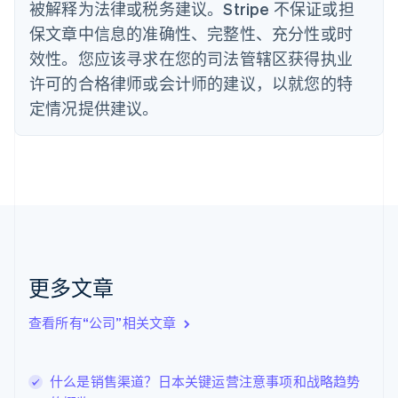
丹麦
被解释为法律或税务建议。Stripe 不保证或担
English
保文章中信息的准确性、完整性、充分性或时
德国
效性。您应该寻求在您的司法管辖区获得执业
Deutsch
English
法国
许可的合格律师或会计师的建议，以就您的特
Français
English
定情况提供建议。
芬兰
English
Svenska
荷兰
Nederlands
English
加拿大
English
Français
捷克
English
克罗地亚
English
Italiano
更多文章
拉脱维亚
English
查看所有“公司”相关文章
立陶宛
English
列支敦士登
什么是销售渠道？日本关键运营注意事项和战略趋势
Deutsch
English