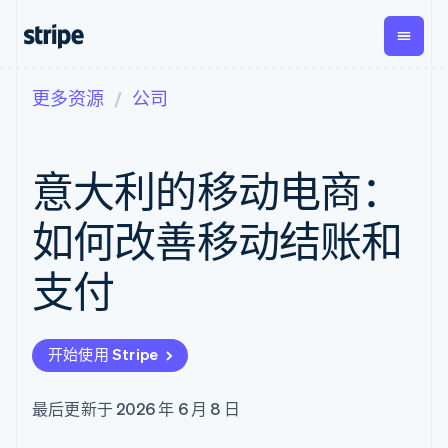
更多资源
公司
按企业阶段
文档
学习
支付
营收
资金管
平台
理
易市
大型企业
Stripe 文档
博客
Payments
Billing
初创企业
API 参考文档
客户案例
意大利的移动电商：
在线支付
经常性收入
Global
Conn
库与 SDK
指南
Payment links
Metronome
Payouts
Stripe Apps
按用量计费
平台
如何改善移动结账和
无代码支付
Subscriptions
向第三
按应用场景
Checkout
方打款
支持
预构建支付界
订阅管理
支付
指南
智能体商务
面
Invoicing
加密货币
获取支持
一次性或定期
Elements
电子商务
接受线上付款
托管支持方案
灵活的 UI 组件
账单
嵌入式金融
实施预置结账流程
专业服务
Payment
Tax
开始使用 Stripe
财务自动化
构建平台或交易市场
methods
销售税和增值
全球化企业
管理订阅
接入 125+ 种支
税自动化
应用内支付
提供按用量计费
付方式
Revenue
最后更新于 2026 年 6 月 8 日
交易市场
发行稳定币支持的支付卡
Authorization
Recognition
公司
资金管理
通过智能体配置和管理服
Boost
会计自动化
平台
务