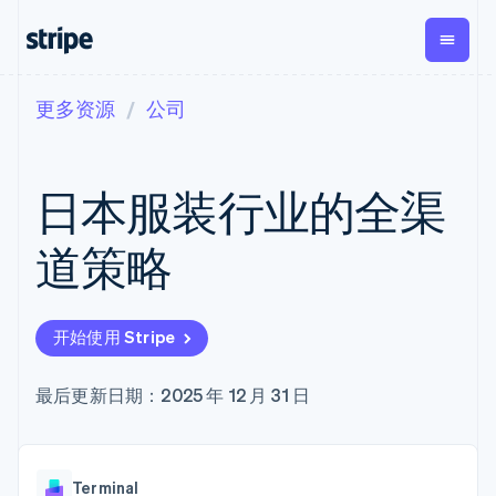
更多资源
公司
按企业阶段
文档
学习
支付
营收
资金管理
平台
易市
大型企业
Stripe 文档
博客
Payments
Billing
Treasury
初创企业
API 参考文档
客户案例
日本服装行业的全渠
在线支付
经常性收入
Con
库与 SDK
指南
企业财务
Managed
Metronome
Stripe Apps
Payments
按用量计费
Global
平台
道策略
备案商家解决
Payouts
Subscriptions
Capi
按应用场景
方案
平
支持
向第三方
订阅管理
Payment links
客户
指南
智能体商务
打款
Invoicing
Trea
加密货币
获取支持
无代码支付
一次性或定期
Capital
开始使用 Stripe
平
电子商务
接受线上付款
托管支持方案
企业融资
Checkout
账单
嵌入
嵌入式金融
实施预置结账流程
专业服务
预构建支付界
Crypto
Tax
融服
财务自动化
构建平台或交易市场
最后更新日期：2025 年 12 月 31 日
钱包、稳
面
销售税和增值
Iss
全球化企业
管理订阅
定币发行
Elements
税自动化
实体
应用内支付
提供按用量计费
灵活的 UI 组件
和发卡基
Crypto
Revenue
虚拟
交易市场
发行稳定币支持的支付卡
Onramp
支付方式
Recognition
础设施
公司
资金管理
通过智能体配置和管理服
可嵌入的
支持 125 种以
会计自动化
Terminal
平台
务