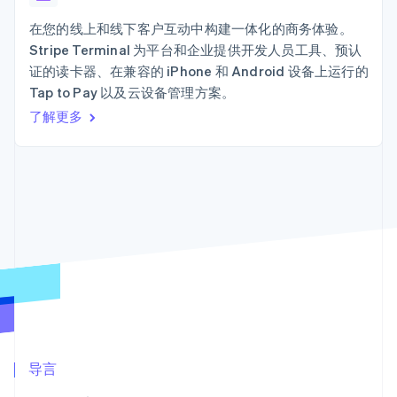
加密货币
上
Stripe Sigma
产品路线图
SaaS
自定义报告
购买
Terminal
Sessions 年度大会
在您的线上和线下客户互动中构建一体化的商务体验。
线下支付
Data Pipeline
招聘
Stripe Terminal 为平台和企业提供开发人员工具、预认
数据同步
Authorization
资讯中心
Boost
资源
证的读卡器、在兼容的 iPhone 和 Android 设备上运行的
Stripe Press
支付成功率优
按行业
Tap to Pay 以及云设备管理方案。
化
应用集成
了解更多
Link
AI 企业
代码示例
加速结账
创作者经济
开发者博客
联系
Financial
游戏
API 状态
Connections
酒店、旅游与休闲
联系销售
关联金融账户
保险
成为合作伙伴
数据
媒体与娱乐
非营利组织
专业服务
公共部门
零售
更多
Product roadmap
了解未来规划
生态系统
Radar
欺诈防范
合作伙伴
导言
Atlas
Stripe App Marketplace
初创企业注册