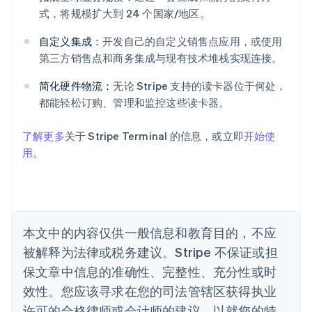
爱尔兰
式，将规模扩大到 24 个国家/地区。
English
爱沙尼亚
自定义集成：
开发自己的自定义销售点应用，或使用
English
第三方销售点和商务集成与现有技术堆栈实现连接。
奥地利
Deutsch
English
简化硬件物流：
无论 Stripe 支持的读卡器位于何处，
澳大利亚
都能轻松订购、管理和监控这些读卡器。
English
巴西
Português
English
了解更多
关于 Stripe Terminal 的信息，或立即
开始使
保加利亚
用
。
English
比利时
Nederlands
Français
Deutsch
English
波兰
English
丹麦
本文中的内容仅供一般信息和教育目的，不应
English
被解释为法律或税务建议。Stripe 不保证或担
德国
保文章中信息的准确性、完整性、充分性或时
Deutsch
English
法国
效性。您应该寻求在您的司法管辖区获得执业
Français
English
许可的合格律师或会计师的建议，以就您的特