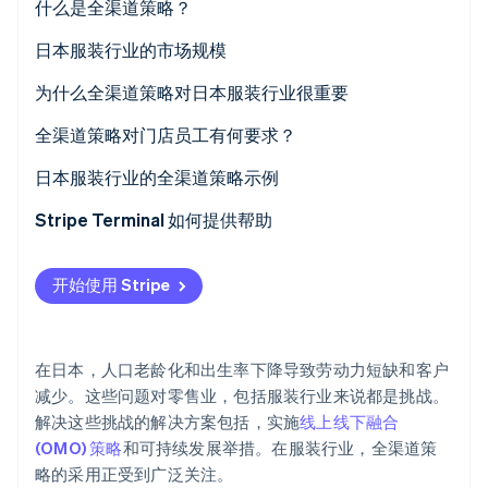
什么是全渠道策略？
Climate
与单一渠道策略的区别
日本服装行业的市场规模
碳移除
Identity
与多渠道策略的区别
为什么全渠道策略对日本服装行业很重要
在线身份验证
与跨渠道策略的区别
增加销售额
全渠道策略对门店员工有何要求？
与一体化商务的区别
解决劳动力短缺
员工培训
日本服装行业的全渠道策略示例
支持智能手机用户
适当的库存管理
无印良品
Stripe Terminal 如何提供帮助
Stripe Sessions 2026
了解 Stripe 如何为 AI 构建经济基础设施。
使用精准的营销策略
优衣库
立即观看
开始使用 Stripe
在日本，人口老龄化和出生率下降导致劳动力短缺和客户
减少。这些问题对零售业，包括服装行业来说都是挑战。
解决这些挑战的解决方案包括，实施
线上线下融合
(OMO) 策略
和可持续发展举措。在服装行业，全渠道策
略的采用正受到广泛关注。