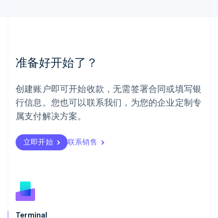
马来西亚
English
简体中文
美国
English
Español
简体中文
墨西哥
Español
English
准备好开始了？
挪威
English
葡萄牙
创建账户即可开始收款，无需签署合同或填写银
Português
English
行信息。您也可以联系我们，为您的企业定制专
日本
日本語
English
属支付解决方案。
瑞典
Svenska
English
瑞士
立即开始
联系销售
Deutsch
Français
Italiano
English
塞浦路斯
English
斯洛伐克
English
斯洛文尼亚
English
Italiano
Terminal