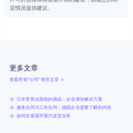
芬兰
定情况提供建议。
English
Svenska
荷兰
Nederlands
English
加拿大
English
Français
捷克
English
克罗地亚
English
Italiano
拉脱维亚
更多文章
English
立陶宛
查看所有“公司”相关文章
English
列支敦士登
Deutsch
English
卢森堡
日本零售业面临的挑战：企业潜在解决方案
Français
Deutsch
English
服务合同与工作合同：德国企业需要了解的内容
罗马尼亚
如何在泰国开展代发货业务
English
马尔他
English