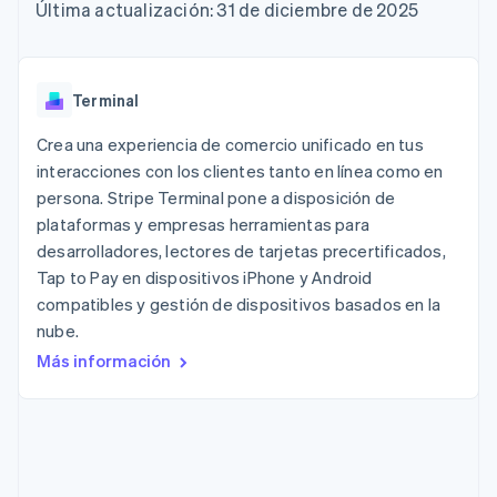
Authorization
Recognition
Empresa
Última actualización: 31 de diciembre de 2025
Gestión del dinero
Gestionar
Boost
Automatización
Plataformas
suscripciones
Optimizaciones
contable
Hoja de ruta del
SaaS
Ofrecer cobro por
de aceptación
Stripe Sigma
producto
consumo
Link
Informes
Conferencia anual
Emitir tarjetas
Terminal
Proceso de
personalizados
Sessions
respaldadas por
compra
Data Pipeline
Empleos
monedas estables
Crea una experiencia de comercio unificado en tus
Por sector
acelerado
Sincronización
Sala de prensa
Aprovisiona y gestiona
interacciones con los clientes tanto en línea como en
de datos
Stripe Press
servicios con agentes
Empresas de IA
persona. Stripe Terminal pone a disposición de
Economía de los
plataformas y empresas herramientas para
creadores
desarrolladores, lectores de tarjetas precertificados,
Juegos
Contacto
Más
Recursos
Hostelería, viajes y ocio
Tap to Pay en dispositivos iPhone y Android
Product roadmap
Contacta con ventas
compatibles y gestión de dispositivos basados en la
Ver lo que viene
Seguros
Integraciones de
Conviértete en socio
nube.
Medios de
aplicaciones
Radar
comunicación y
Ejemplos de código
Más información
Prevención de fraude
entretenimiento
Blog de
Organizaciones sin
desarrolladores
Atlas
fines de lucro
Estado de la API
Constitución de una startup
Servicios
Climate
profesionales
Eliminación de dióxido de carbono
Sector público
Minorista