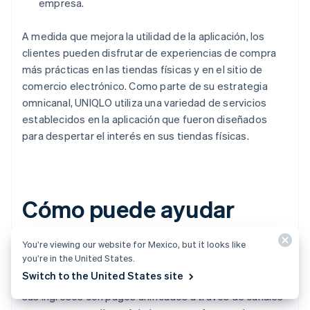
empresa.
A medida que mejora la utilidad de la aplicación, los
clientes pueden disfrutar de experiencias de compra
más prácticas en las tiendas físicas y en el sitio de
comercio electrónico. Como parte de su estrategia
omnicanal, UNIQLO utiliza una variedad de servicios
establecidos en la aplicación que fueron diseñados
para despertar el interés en sus tiendas físicas.
Cómo puede ayudar
Stripe Terminal
You’re viewing our website for Mexico, but it looks like
you’re in the United States.
Switch to the United States site
Con
Stripe Terminal
, las empresas pueden aumentar
sus ingresos con pagos unificados a través de canales