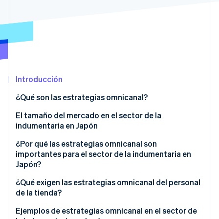
Ecosistema
Sesiones de Stripe 2026
Socios
Descubre cómo Stripe construye la infraestructura económi
Stripe App Marketplace
Mirar ahora
Introducción
¿Qué son las estrategias omnicanal?
Diferencias con las estrategias de un solo canal
El tamaño del mercado en el sector de la
indumentaria en Japón
Diferencias con las estrategias multicanal
¿Por qué las estrategias omnicanal son
Diferencias con las estrategias entre canales
importantes para el sector de la indumentaria en
Japón?
Diferencias con el comercio unificado
Aumenta las ventas
¿Qué exigen las estrategias omnicanal del personal
de la tienda?
Resuelve la escasez de mano de obra
Capacitación del personal
Ejemplos de estrategias omnicanal en el sector de
Brinda soporte a usuarios de teléfonos inteligentes