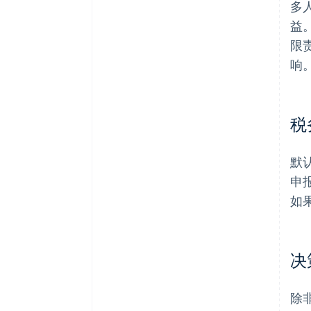
多
益
限
响
税
默
申
如
决
除