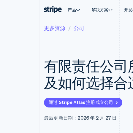
产品
解决方案
开发
更多资源
公司
按企业阶段
文档
学习
按应用场
支持
支付
营收
大型企业
Stripe 文档
博客
智能体
获取支
Payments
Billing
初创企业
API 参考文档
客户案例
加密货
托管支
在线支付
经常性收入
库与 SDK
指南
电子商
专业服
Managed Payments
Metronome
Stripe Apps
有限责任公司
嵌入式
备案商家解决方案
按用量计费
财务自
Payment links
Subscriptions
全球化
无代码支付
订阅管理
应用内
及如何选择合
Checkout
Invoicing
交易市
预构建支付界面
一次性或定期账单
资金管
Elements
Tax
平台
灵活的 UI 组件
销售税和增值税自动
SaaS
Payment methods
Revenue Recogniti
通过 Stripe Atlas 注册成立公司
接入 125+ 种支付方式
会计自动化
Terminal
Stripe Sigma
线下支付
自定义报告
最后更新日期：2026 年 2 月 27 日
Authorization Boost
Data Pipeline
支付成功率优化
数据同步
Link