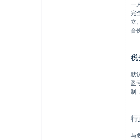
一
完
立
合
税
默
盈
制
行
与