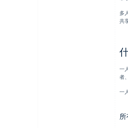
多
共
一
者
一
所