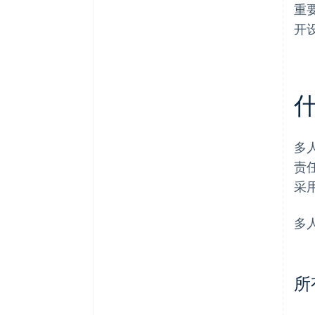
重
开
多
责
采
多
所