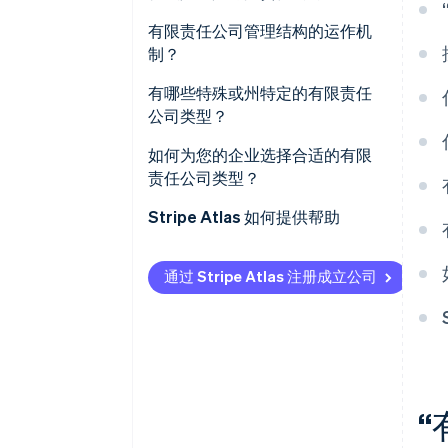
税务处理
所有权结构
有限责任公司管理结构的运作机
制？
行政简便
税务处理
成员管理型有限责任公司
有哪些特殊或州特定的有限责任
决策动态
公司类型？
经理管理型有限责任公司
专业有限责任公司 (PLLC)
如何为您的企业选择合适的有限
责任公司类型？
系列有限责任公司
Stripe Atlas 如何提供帮助
非营利有限责任公司
申请使用 Atlas
低利润有限责任公司 (L3C)
通过 Stripe Atlas 注册成立公司
在获取雇主识别号 (EIN) 前开通收
匿名有限责任公司
款和银行服务
受限有限责任公司
无现金创始人股权认购
封闭式有限责任公司
自动提交 83(b) tax election
全球顶尖水准的公司法律文件