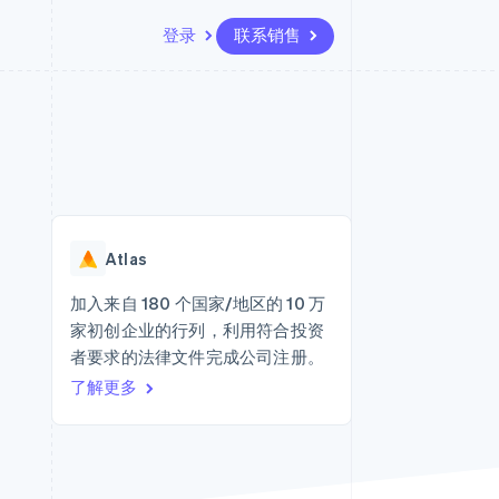
登录
联系销售
资源
生态系统
联系
场
更多
应用集成
合作伙伴
联系销售
Product roadmap
代码示例
Stripe App Marketplace
成为合作伙伴
了解未来规划
开发者博客
版
API 状态
Radar
欺诈防范
台版
Atlas
务
Atlas
初创企业注册
加入来自 180 个国家/地区的 10 万
卡
家初创企业的行列，利用符合投资
Climate
碳移除
者要求的法律文件完成公司注册。
了解更多
Identity
在线身份验证