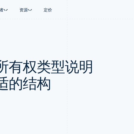
者
资源
定价
景
指南
按行业
公司
资金管理
平台和交易市
商务
持
接受线上付款
AI 企业
产品路线图
Treasury
Connect
币
持方案
实施预置结账流程
创作者经济
Sessions 年度大会
企业财务
平台支付
务
务
构建平台或交易市场
游戏
招聘
Global Payouts
Capital 平台
所有权类型说明
金融
管理订阅
酒店、旅游与休闲
资讯中心
向第三方打款
客户融资
动化
提供按用量计费
保险
Stripe Press
Capital
Treasury 平
企业
发行稳定币支持的支付卡
媒体与娱乐
企业融资
嵌入式金融服
支付
通过智能体配置和管理服务
非营利组织
适的结构
Crypto
Issuing
场
专业服务
钱包、稳定币发行和发卡基础设
实体卡和虚拟
理
公共部门
施
零售
化
Crypto Onramp
on
可嵌入的加密货币购买