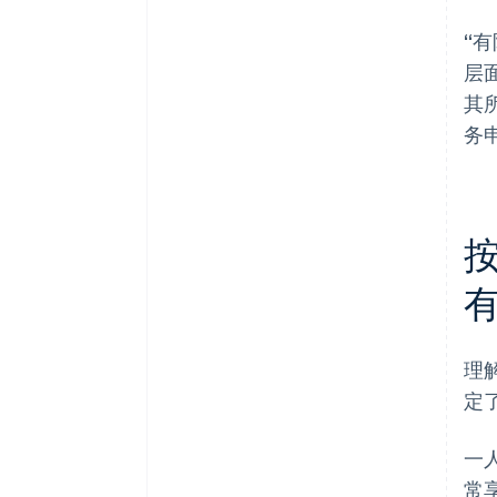
Stripe Payments 服务首年免费，
“
更享价值 5 万美元的合作伙伴专
层
属优惠与折扣
其
务
按
理
定
一
常