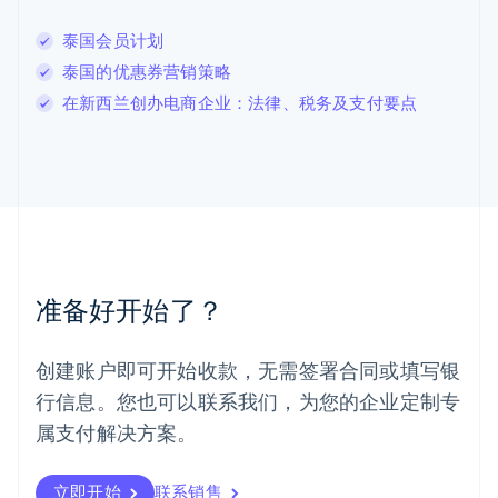
Deutsch
English
卢森堡
泰国会员计划
Français
Deutsch
English
泰国的优惠券营销策略
罗马尼亚
在新西兰创办电商企业：法律、税务及支付要点
English
马尔他
English
马来西亚
English
简体中文
美国
English
Español
简体中文
墨西哥
Español
English
准备好开始了？
挪威
English
葡萄牙
创建账户即可开始收款，无需签署合同或填写银
Português
English
行信息。您也可以联系我们，为您的企业定制专
日本
日本語
English
属支付解决方案。
瑞典
Svenska
English
瑞士
立即开始
联系销售