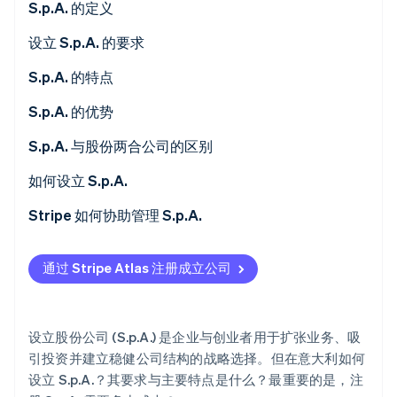
S.p.A. 的定义
Climate
碳移除
设立 S.p.A. 的要求
Identity
最低股本
S.p.A. 的特点
在线身份验证
公司章程与细则
有限责任
S.p.A. 的优势
股东
资本划分为股份
融资渠道
S.p.A. 与股份两合公司的区别
商业登记注册
公证文书
市场信誉
投资者
如何设立 S.p.A.
Stripe Sessions 2026
了解 Stripe 如何为 AI 构建经济基础设施。
公司机构
扩张性
治理
Stripe 如何协助管理 S.p.A.
立即观看
透明度与监管检查
公司持续性
S.r.l. 与 S.p.A. 有何区别？
Stripe Connect
通过 Stripe Atlas 注册成立公司
Stripe Tax
设立 S.p.A. 的成本是多少？
Stripe Revenue Recognition
S.p.A. 需要缴纳多少税？
设立股份公司 (S.p.A.) 是企业与创业者用于扩张业务、吸
引投资并建立稳健公司结构的战略选择。但在意大利如何
设立 S.p.A.？其要求与主要特点是什么？最重要的是，注