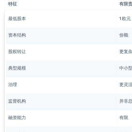
特征
有限责任
最低股本
1 欧元
资本结构
份额
股权转让
更复
典型规模
中小
治理
更灵
监督机构
并非
融资能力
有限