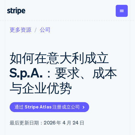
更多资源
公司
按企业阶段
文档
学习
支付
营收
资金管理
平台
易市
大型企业
Stripe 文档
博客
Payments
Billing
Treasury
初创企业
API 参考文档
客户案例
如何在意大利成立
在线支付
经常性收入
Con
库与 SDK
指南
企业财务
Managed
Metronome
Stripe Apps
Payments
按用量计费
Global
平台
S.p.A.：要求、成本
备案商家解决
Payouts
Subscriptions
Capi
按应用场景
方案
平
支持
向第三方
订阅管理
Payment links
客户
与企业优势
指南
智能体商务
打款
Invoicing
Trea
加密货币
获取支持
无代码支付
一次性或定期
Capital
平
电子商务
接受线上付款
管理支持方案
企业融资
Checkout
账单
嵌入
嵌入式金融
实施预建结账流程
专业服务
预构建支付界
Crypto
Tax
融服
通过 Stripe Atlas 注册成立公司
财务自动化
构建平台或交易市场
钱包、稳
面
销售税和增值
Iss
全球化企业
管理订阅
定币发行
Elements
税自动化
实体
应用内支付
提供按用量计费
灵活的 UI 组件
和发卡基
Crypto
Revenue
虚拟
最后更新日期：2026 年 4 月 24 日
交易市场
发行稳定币支持的支付卡
Onramp
支付方式
Recognition
础设施
公司
资金管理
使用代理预配和管理服务
可嵌入的
Access to
会计自动化
平台