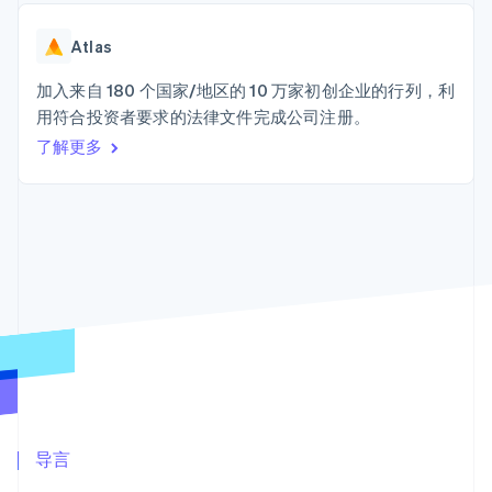
加密货币
125+
Stripe Sigma
产品路线图
SaaS
自定义报告
购买
Terminal
Sessions 年度大会
线下支付
Data Pipeline
Atlas
招聘
数据同步
Authorization
资源
新闻编辑室
Boost
加入来自 180 个国家/地区的 10 万家初创企业的行列，利
Stripe Press
支付成功率优
按行业
应用程序集成
用符合投资者要求的法律文件完成公司注册。
化
代码示例
了解更多
Link
AI 企业
开发者博客
加速结账
创作者经济
API 状态
联系
Financial
游戏
Connections
酒店、旅游与休闲
联系销售
关联金融账户
保险
成为合作伙伴
数据
媒体与娱乐
非营利组织
专业服务
公共部门
零售
更多
Product roadmap
了解未来规划
生态系统
Radar
欺诈防范
合作伙伴
导言
Atlas
Stripe App Marketplace
初创企业注册