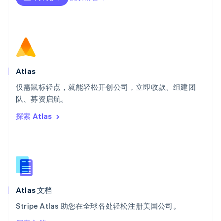
Deutsch
Français
Italiano
English
塞浦路斯
English
斯洛伐克
English
斯洛文尼亚
English
Italiano
Atlas
泰国
ไทย
English
仅需鼠标轻点，就能轻松开创公司，立即收款、组建团
希腊
队、募资启航。
English
探索 Atlas
西班牙
Español
English
新加坡
English
简体中文
新西兰
English
匈牙利
English
Atlas 文档
意大利
Stripe Atlas 助您在全球各处轻松注册美国公司。
Italiano
English
印度