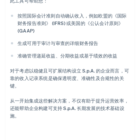
此工具可帮助您：
按照国际会计准则自动确认收入，例如欧盟的《国际
财务报告准则》 (IFRS) 或美国的《公认会计原则》
(GAAP)
阿联酋
生成可用于审计与审查的详细财务报告
English
爱尔兰
准确管理递延收益、分期收益或基于绩效的收益
English
爱沙尼亚
English
对于考虑以稳健且可扩展结构设立 S.p.A. 的企业而言，可
奥地利
靠的收入记录系统是确保透明度、准确性及合规性的关
Deutsch
English
键。
澳大利亚
English
巴西
从一开始集成这些解决方案，不仅有助于提升运营效率，
Português
English
还能帮助企业构建可支持 S.p.A. 长期发展的技术基础设
保加利亚
施。
English
比利时
Nederlands
Français
Deutsch
English
波兰