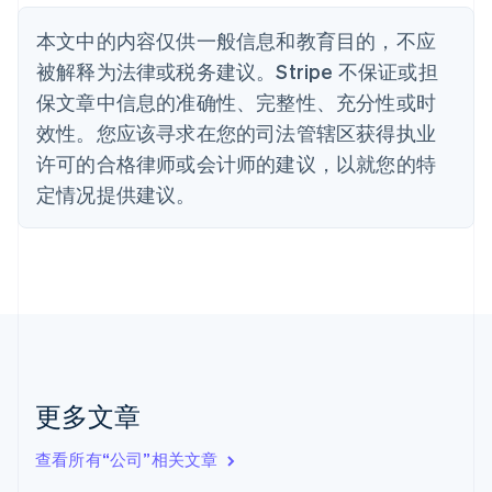
English
丹麦
本文中的内容仅供一般信息和教育目的，不应
English
被解释为法律或税务建议。Stripe 不保证或担
德国
保文章中信息的准确性、完整性、充分性或时
Deutsch
English
法国
效性。您应该寻求在您的司法管辖区获得执业
Français
English
许可的合格律师或会计师的建议，以就您的特
芬兰
定情况提供建议。
English
Svenska
荷兰
Nederlands
English
加拿大
English
Français
捷克
English
克罗地亚
English
Italiano
拉脱维亚
更多文章
English
立陶宛
查看所有“公司”相关文章
English
列支敦士登