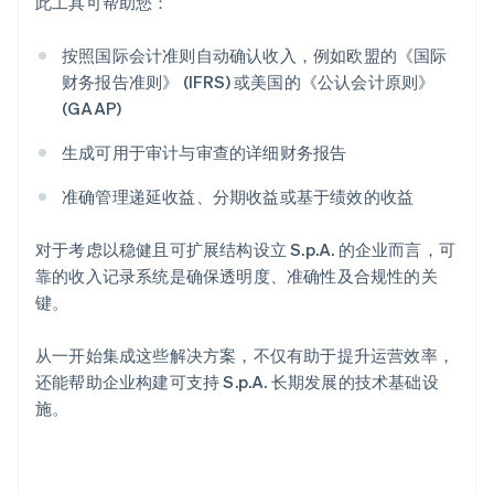
此工具可帮助您：
按照国际会计准则自动确认收入，例如欧盟的《国际
财务报告准则》 (IFRS) 或美国的《公认会计原则》
(GAAP)
阿联酋
生成可用于审计与审查的详细财务报告
English
爱尔兰
准确管理递延收益、分期收益或基于绩效的收益
English
爱沙尼亚
English
对于考虑以稳健且可扩展结构设立 S.p.A. 的企业而言，可
奥地利
靠的收入记录系统是确保透明度、准确性及合规性的关
Deutsch
English
键。
澳大利亚
English
巴西
从一开始集成这些解决方案，不仅有助于提升运营效率，
Português
English
还能帮助企业构建可支持 S.p.A. 长期发展的技术基础设
保加利亚
施。
English
比利时
Nederlands
Français
Deutsch
English
波兰