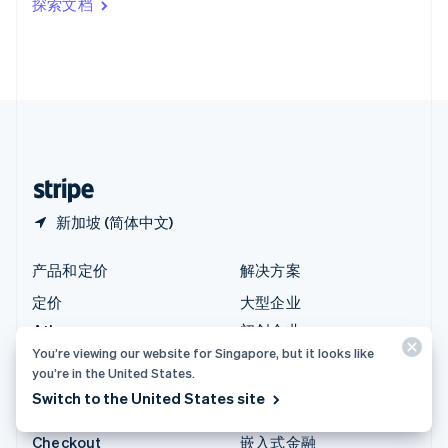
探索文档
English
英国
English
直布罗陀
English
中国内地
简体中文
English
中国香港特别行政区
English
简体中文
新加坡 (简体中文)
产品和定价
解决方案
定价
大型企业
Atlas
初创企业
You’re viewing our website for Singapore, but it looks like
Authorization Boost
智能体商务
you’re in the United States.
Billing
加密货币
Switch to the United States site
Capital
电子商务
Checkout
嵌入式金融