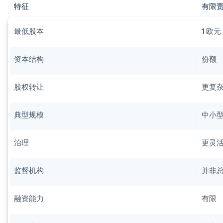
特征
有限责任
最低股本
1 欧元
资本结构
份额
股权转让
更复
典型规模
中小
治理
更灵
监督机构
并非
融资能力
有限