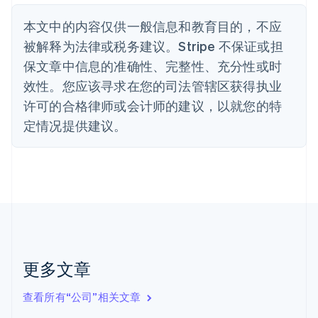
English
丹麦
本文中的内容仅供一般信息和教育目的，不应
English
被解释为法律或税务建议。Stripe 不保证或担
德国
保文章中信息的准确性、完整性、充分性或时
Deutsch
English
法国
效性。您应该寻求在您的司法管辖区获得执业
Français
English
许可的合格律师或会计师的建议，以就您的特
芬兰
定情况提供建议。
English
Svenska
荷兰
Nederlands
English
加拿大
English
Français
捷克
English
克罗地亚
English
Italiano
拉脱维亚
更多文章
English
立陶宛
查看所有“公司”相关文章
English
列支敦士登