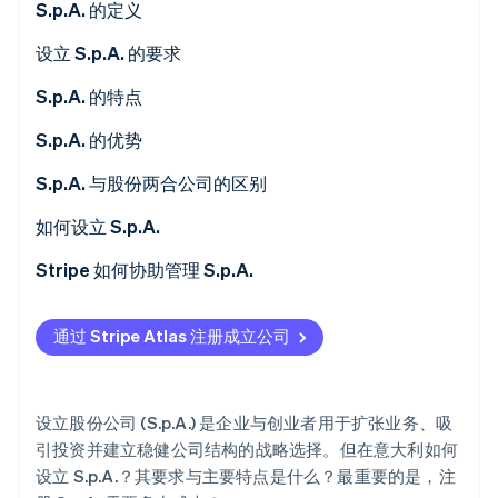
S.p.A. 的定义
设立 S.p.A. 的要求
最低股本
S.p.A. 的特点
Stripe Sessions 2026
公司章程与细则
有限责任
S.p.A. 的优势
了解 Stripe 如何为 AI 构建经济基础设施。
立即观看
股东
资本划分为股份
融资渠道
S.p.A. 与股份两合公司的区别
商业登记注册
公证文书
市场信誉
投资者
如何设立 S.p.A.
公司机构
扩张性
治理
Stripe 如何协助管理 S.p.A.
透明度与监管检查
公司持续性
S.r.l. 与 S.p.A. 有何区别？
Stripe Connect
通过 Stripe Atlas 注册成立公司
Stripe Tax
设立 S.p.A. 的成本是多少？
Stripe Revenue Recognition
S.p.A. 需要缴纳多少税？
设立股份公司 (S.p.A.) 是企业与创业者用于扩张业务、吸
引投资并建立稳健公司结构的战略选择。但在意大利如何
设立 S.p.A.？其要求与主要特点是什么？最重要的是，注