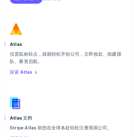
Deutsch
Français
Italiano
English
塞浦路斯
English
斯洛伐克
English
斯洛文尼亚
English
Italiano
Atlas
泰国
ไทย
English
仅需鼠标轻点，就能轻松开创公司，立即收款、组建团
希腊
队、募资启航。
English
探索 Atlas
西班牙
Español
English
新加坡
English
简体中文
新西兰
English
匈牙利
English
Atlas 文档
意大利
Stripe Atlas 助您在全球各处轻松注册美国公司。
Italiano
English
印度