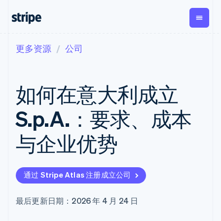
更多资源
公司
按企业阶段
文档
学习
支付
营收
资金管
平台
理
易市
大型企业
Stripe 文档
博客
Payments
Billing
初创企业
API 参考文档
客户案例
如何在意大利成立
在线支付
经常性收入
Global
Conn
库与 SDK
指南
Managed
Metronome
Payouts
Stripe Apps
Payments
按用量计费
平台
S.p.A.：要求、成本
备案商家解决
Subscriptions
向第三
按应用场景
方案
方打款
支持
订阅管理
Payment links
Crypto
与企业优势
指南
智能体商务
Invoicing
钱包、
加密货币
获取支持
无代码支付
一次性或定期
稳定币
电子商务
接受线上付款
托管支持方案
Checkout
账单
发行和
嵌入式金融
实施预置结账流程
专业服务
预构建支付界
Tax
发卡基
通过 Stripe Atlas 注册成立公司
财务自动化
构建平台或交易市场
面
销售税和增值
础设施
全球化企业
管理订阅
Elements
税自动化
应用内支付
提供按用量计费
灵活的 UI 组件
Revenue
最后更新日期：2026 年 4 月 24 日
交易市场
发行稳定币支持的支付卡
Payment
Recognition
公司
资金管理
通过智能体配置和管理服
methods
会计自动化
平台
务