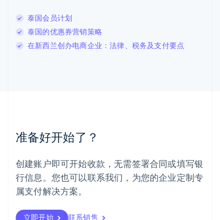
Deutsch
English
卢森堡
泰国会员计划
Français
Deutsch
English
泰国的优惠券营销策略
罗马尼亚
在新西兰创办电商企业：法律、税务及支付要点
English
马尔他
English
马来西亚
English
简体中文
美国
English
Español
简体中文
墨西哥
Español
English
准备好开始了？
挪威
English
葡萄牙
创建账户即可开始收款，无需签署合同或填写银
Português
English
行信息。您也可以联系我们，为您的企业定制专
日本
日本語
English
属支付解决方案。
瑞典
Svenska
English
瑞士
立即开始
联系销售