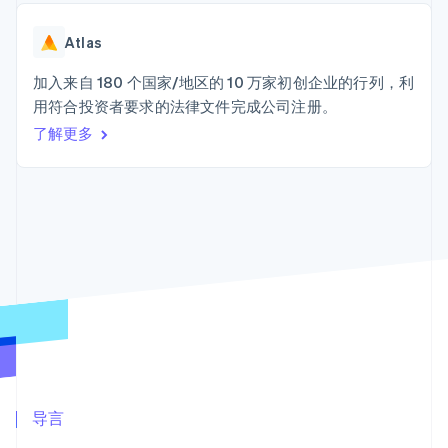
接入 125+ 种支
Stripe Sigma
产品路线图
SaaS
付方式
自定义报告
Sessions 年度大会
Terminal
Data Pipeline
Atlas
招聘
线下支付
数据同步
资讯中心
Authorization
资源
加入来自 180 个国家/地区的 10 万家初创企业的行列，利
Stripe Press
Boost
按行业
用符合投资者要求的法律文件完成公司注册。
支付成功率优
应用集成
了解更多
化
AI 企业
代码示例
Link
创作者经济
开发者博客
联系
加速结账
游戏
API 状态
酒店、旅游与休闲
联系销售
保险
成为合作伙伴
媒体与娱乐
非营利组织
更多
专业服务
Product roadmap
公共部门
了解未来规划
零售
Radar
欺诈防范
Atlas
生态系统
初创企业注册
合作伙伴
导言
Climate
Stripe App Marketplace
碳移除