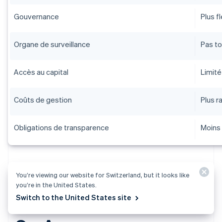
Gouvernance
Plus f
Organe de surveillance
Pas to
Accès au capital
Limité
Coûts de gestion
Plus r
Obligations de transparence
Moins
You’re viewing our website for Switzerland, but it looks like
you’re in the United States.
Switch to the United States site
Comment constituer une