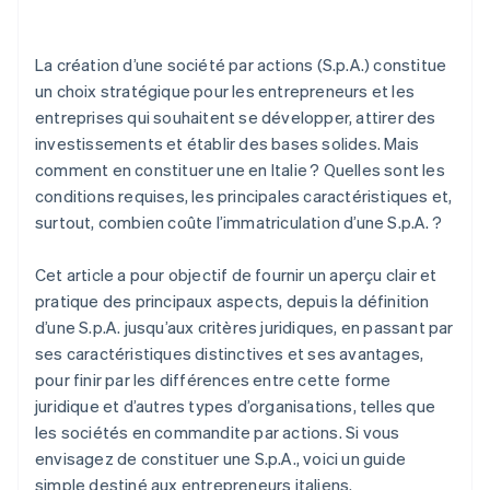
Quel est le montant des taxes à payer par une
S.p.A. ?
Stripe Revenue Recognition
La création d’une société par actions (S.p.A.) constitue
un choix stratégique pour les entrepreneurs et les
entreprises qui souhaitent se développer, attirer des
investissements et établir des bases solides. Mais
comment en constituer une en Italie ? Quelles sont les
conditions requises, les principales caractéristiques et,
surtout, combien coûte l’immatriculation d’une S.p.A. ?
Cet article a pour objectif de fournir un aperçu clair et
pratique des principaux aspects, depuis la définition
d’une S.p.A. jusqu’aux critères juridiques, en passant par
ses caractéristiques distinctives et ses avantages,
pour finir par les différences entre cette forme
juridique et d’autres types d’organisations, telles que
les sociétés en commandite par actions. Si vous
envisagez de constituer une S.p.A., voici un guide
simple destiné aux entrepreneurs italiens.