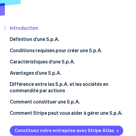
Découvrez les prochaines évolutions
Commerce en ligne
Radar
Prévention de la fraude
Écosystème
Introduction
Atlas
Constitution de start-up
Partenaires
Définition d’une S.p.A.
Climate
Stripe App Marketplace
Élimination du carbone
Conditions requises pour créer une S.p.A.
Identity
Capital social minimum
Caractéristiques d’une S.p.A.
Vérification de l'identité
Actes et statuts constitutifs
Responsabilité limitée
Avantages d’une S.p.A.
Actionnaires
Capital divisé en actions
Accès au capital
Différence entre les S.p.A. et les sociétés en
commandite par actions
Immatriculation au registre du commerce
Acte public
Crédibilité sur le marché
Stripe Sessions 2026
Investisseurs
Comment constituer une S.p.A.
Découvrez comment Stripe construit l’infrastructure écono
Organes sociaux
Évolutivité
Regarder la vidéo
Gouvernance
Comment Stripe peut vous aider à gérer une S.p.A.
Transparence et contrôles
Continuité de l’entreprise
Quelle est la différence entre les S.r.l. et les S.p.A. ?
Stripe Connect
Combien coûte la création d’une S.p.A. ?
Constituez votre entreprise avec Stripe Atlas
Stripe Tax