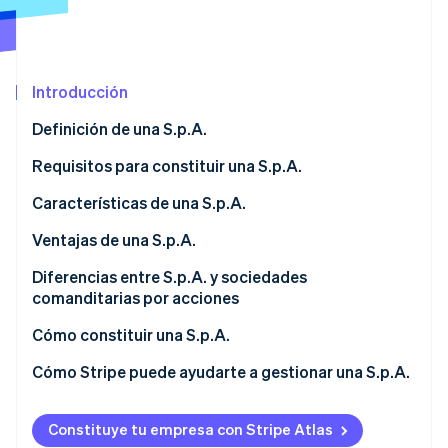
Radar
Prevención de fraude
Ecosistema
Atlas
Introducción
Constitución de una startup
Socios
Climate
Stripe App Marketplace
Definición de una S.p.A.
Eliminación de dióxido de carbono
Requisitos para constituir una S.p.A.
Identity
Verificación de identidad en línea
Capital social mínimo
Características de una S.p.A.
Estatutos de constitución y reglamento interno
Responsabilidad limitada
Ventajas de una S.p.A.
Inscripción en el Registro Mercantil
Capital dividido en acciones
Acceso a capital
Diferencias entre S.p.A. y sociedades
comanditarias por acciones
Sesiones de Stripe 2026
Escritura pública
Credibilidad en el mercado
Descubre cómo Stripe construye la infraestructura económi
Inversores
Cómo constituir una S.p.A.
Mirar ahora
Órganos sociales
Escalabilidad
Gobernanza
Cómo Stripe puede ayudarte a gestionar una S.p.A.
Transparencia e inspecciones
Continuidad corporativa
¿Cuál es la diferencia entre una S.r.l. y una S.p.A.?
Stripe Connect
¿Cuánto cuesta constituir una S.p.A.?
Constituye tu empresa con Stripe Atlas
Stripe Tax