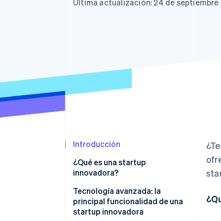
Authorization Boost
Última actualización: 24 de septiembre
Optimizaciones de aceptación
Link
Proceso de compra acelerado
Financial Connections
Datos de ctas. financieras
vinculadas
Introducción
¿Te
ofr
¿Qué es una startup
innovadora?
sta
Diferencias entre una startup y
Tecnología avanzada: la
¿Qu
una empresa innovadora en
principal funcionalidad de una
Italia
startup innovadora