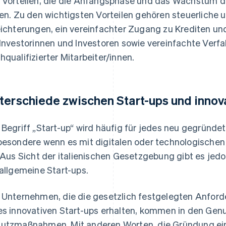
 Vorteilen, die die Anfangsphase und das Wachstum 
len. Zu den wichtigsten Vorteilen gehören steuerliche
eichterungen, ein vereinfachter Zugang zu Krediten und
 Investorinnen und Investoren sowie vereinfachte Verfah
hqualifizierter Mitarbeiter/innen.
terschiede zwischen Start-ups und innovat
 Begriff „Start-up“ wird häufig für jedes neu gegrün
besondere wenn es mit digitalen oder technologisch
. Aus Sicht der italienischen Gesetzgebung gibt es jed
 allgemeine Start-ups.
 Unternehmen, die die gesetzlich festgelegten Anford
es innovativen Start-ups erhalten, kommen in den Gen
utzmaßnahmen. Mit anderen Worten, die Gründung ein