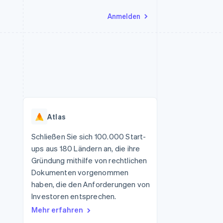
Anmelden
Ressourcen
Ecosystem
Kontakt
nd Marktplätze
Mehr
App-Integrationen
Partner
Sales-Team kontaktieren
Product roadmap
Code-Beispiele
Stripe App-Marktplatz
Partner werden
Ausblick
 Plattformen
Entwickler-Blog
eit
API-Status
Radar
Betrugsprävention
Atlas
Atlas
onen
Start-up-Gründung
Schließen Sie sich 100.000 Start-
ups aus 180 Ländern an, die ihre
Climate
CO₂-Entnahme
Gründung mithilfe von rechtlichen
Dokumenten vorgenommen
Identity
Online-Identitätsprüfung
haben, die den Anforderungen von
Investoren entsprechen.
Mehr erfahren