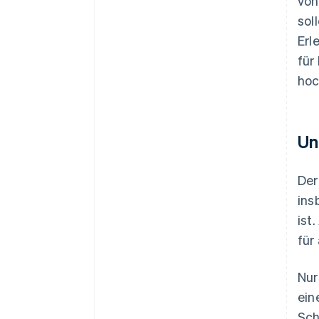
von
sol
Erl
für
hoc
Un
Der
ins
ist
für
Nur
ein
Sch