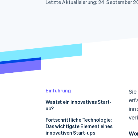
Optimierung der
Datensynchronisier
Letzte Aktualisierung: 24. September 2
Autorisierungsraten
Link
Beschleunigter Bezahlvorgang
Financial Connections
Verbundene Finanzdaten
Einführung
Sie
erf
Was ist ein innovatives Start-
up?
inn
ver
Unterschiede zwischen Start-
Fortschrittliche Technologie:
ups und innovativen Start-ups in
Das wichtigste Element eines
Italien
innovativen Start-ups
Wor