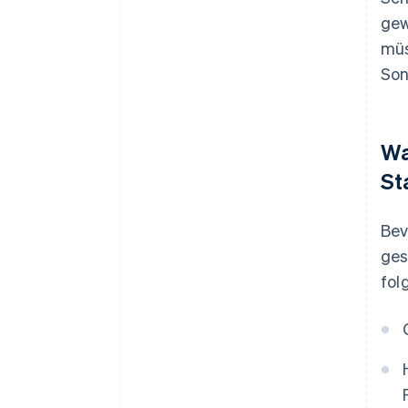
gew
müs
Son
Wa
St
Bev
ges
fol