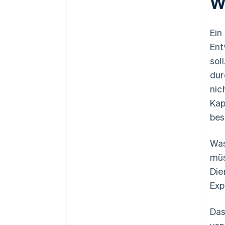
Wa
Dividenden und
Eröffnen Sie ein eigenes
Gewinnausschüttung in einem
Girokonto
innovativen Start-up
Ein
Schützen Sie geistiges
Steuererleichterungen für
Ent
Eigentum
Investorinnen und Investoren
sol
Entwickeln Sie ein
dur
Finanzierungskonzept und
nic
Anreize
Kap
Stellen Sie Personal ein
bes
Starten Sie das Unternehmen
und überwachen Sie die
Was
Ergebnisse
müs
Die
Exp
Das