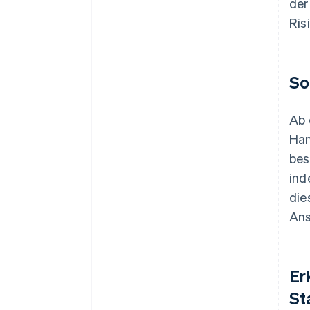
der
Ris
So
Ab 
Han
bes
ind
die
Ans
Er
St