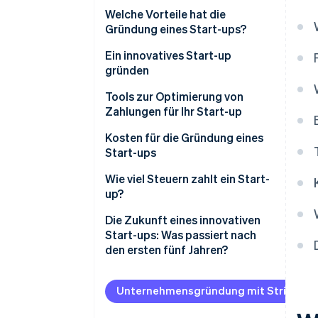
Was sind die Voraussetzungen
Welche Vorteile hat die
für die Gründung eines
Gründung eines Start-ups?
innovativen Start-ups in Italien?
Warum ein Start-up gründen?
Ein innovatives Start-up
Sonderregister des
gründen
Handelsregisters
Prüfen Sie die Idee und erstellen
Tools zur Optimierung von
Erklärung zur Compliance mit
Sie einen Businessplan
Zahlungen für Ihr Start-up
den Anforderungen für
Wählen Sie eine Rechtsform
Kosten für die Gründung eines
innovative Start-ups
Start-ups
Entwerfen Sie eine Satzung und
einen Gesellschaftsvertrag
Wie viel kostet es, ein
Wie viel Steuern zahlt ein Start-
innovatives Start-up zu
up?
Schließen Sie das Verfahren für
gründen?
die einheitliche
IRES
Die Zukunft eines innovativen
Unternehmenskommunikation
Start-ups: Was passiert nach
IRAP
(ComUnica) ab
den ersten fünf Jahren?
Mehrwertsteuer
Lassen Sie sich ins
Sonderregister des
Unternehmensgründung mit Stripe Atl
INPS
Handelsregisters eintragen