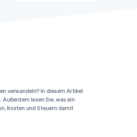
Stripe-Sessions 2026
Erfahren Sie, wie Stripe
Lösungen für die
Wirtschaftsinfrastruktur
für KI aufbaut.
Jetzt ansehen
en verwandeln? In diesem Artikel
en. Außerdem lesen Sie, was ein
gen, Kosten und Steuern damit