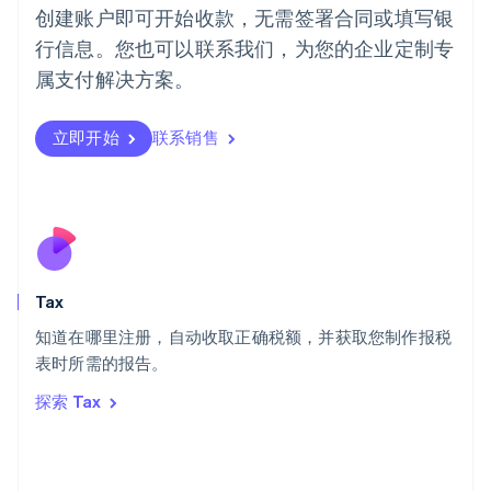
English
创建账户即可开始收款，无需签署合同或填写银
葡萄牙
行信息。您也可以联系我们，为您的企业定制专
Português
English
日本
属支付解决方案。
日本語
English
瑞典
立即开始
联系销售
Svenska
English
瑞士
Deutsch
Français
Italiano
English
塞浦路斯
English
斯洛伐克
English
斯洛文尼亚
Tax
English
Italiano
知道在哪里注册，自动收取正确税额，并获取您制作报税
泰国
ไทย
English
表时所需的报告。
希腊
探索 Tax
English
西班牙
Español
English
新加坡