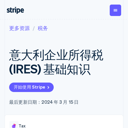
更多资源
税务
按企业阶段
文档
学习
支付
营收
资金管理
平台
易市
大型企业
Stripe 文档
博客
Payments
Billing
Treasury
初创企业
API 参考文档
客户案例
意大利企业所得税
在线支付
经常性收入
Con
库与 SDK
指南
企业财务
Managed
Metronome
Stripe Apps
Payments
按用量计费
Global
平台
(IRES) 基础知识
备案商家解决
Payouts
Subscriptions
Capi
按应用场景
方案
平
支持
向第三方
订阅管理
Payment links
客户
指南
智能体商务
打款
Invoicing
Trea
加密货币
获取支持
无代码支付
一次性或定期
Capital
开始使用 Stripe
平
电子商务
接受线上付款
托管支持方案
企业融资
Checkout
账单
嵌入
嵌入式金融
实施预置结账流程
专业服务
预构建支付界
Crypto
Tax
融服
财务自动化
构建平台或交易市场
最后更新日期：2024 年 3 月 15 日
钱包、稳
面
销售税和增值
Iss
全球化企业
管理订阅
定币发行
Elements
税自动化
实体
应用内支付
提供按用量计费
灵活的 UI 组件
和发卡基
Crypto
Revenue
虚拟
交易市场
发行稳定币支持的支付卡
Onramp
Payment
Recognition
础设施
公司
资金管理
通过智能体配置和管理服
可嵌入的
methods
会计自动化
Tax
平台
务