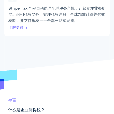
接入 125+ 种支
加密货币
Stripe Sigma
产品路线图
SaaS
付方式
自定义报告
购买
Sessions 年度大会
Stripe Tax 全程自动处理全球税务合规，让您专注业务扩
Terminal
Data Pipeline
招聘
展。识别税务义务、管理税务注册、全球精准计算并代收
线下支付
数据同步
资讯中心
Authorization
资源
税款，并支持报税——全部一站式完成。
Stripe Press
Boost
按行业
了解更多
支付成功率优
应用集成
化
AI 企业
代码示例
Link
创作者经济
开发者博客
联系
加速结账
游戏
API 状态
Financial
酒店、旅游与休闲
联系销售
Connections
保险
成为合作伙伴
关联金融账户
媒体与娱乐
数据
非营利组织
专业服务
公共部门
零售
更多
Product roadmap
了解未来规划
生态系统
导言
Radar
合作伙伴
欺诈防范
什么是企业所得税？
Stripe App Marketplace
Atlas