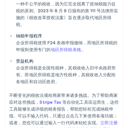
一种不公平的税收，因为它完全脱离了按纳税能力征
税的原则。2023 年 8 月 9 日颁布的第 111 号法律所实
施的《税收改革授权法案》旨在逐步取代地区所得
税。
纳税申报程序
企业所得税使用 F24 表格申报缴纳，而地区所得税的
申报则使用专门的
地区所得税表格
。
受益机构
企业所得税是全国性税种，其税收收入归中央政府所
有。而地区所得税是地方性税种，其税收收入分配给
阿联酋
各地区和自治区政府。
English
爱尔兰
不断变化的税收法规给商家带来诸多挑战。为了帮助商家
English
爱沙尼亚
应对这些挑战，
Stripe Tax
等自动化工具应运而生，这些
English
工具能够生成详细的税务报告，帮助您轻松完成纳税申
奥地利
报。可以不输入代码，只通过点击几下来使用各项功能；
Deutsch
English
或者，您也可以通过输入一行代码来轻松实现。
立即注册
澳大利亚