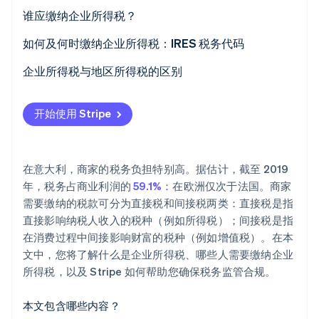
初创企业注册
谁应缴纳企业所得税？
Climate
如何计算企业所得税
如何及何时缴纳企业所得税：IRES 税务代码
碳移除
Identity
企业所得税与地区所得税的区别
在线身份验证
什么是地区所得税？
开始使用 Stripe
企业所得税与地区所得税的区别
Stripe Sessions 2026
在意大利，商家的税务负担特别高。据估计，截至 2019
了解 Stripe 如何为 AI 构建经济基础设施。
年，税务占商业利润的
59.1%
：在欧洲仅次于法国。商家
立即观看
需要缴纳的税款可分为直接税和间接税两类：直接税是指
直接影响纳税人收入的税种（例如所得税）；间接税是指
在消费过程中间接影响财富的税种（例如增值税）。在本
文中，您将了解什么是企业所得税、哪些人需要缴纳企业
所得税，以及 Stripe 如何帮助您确保税务监管合规。
本文包含哪些内容？