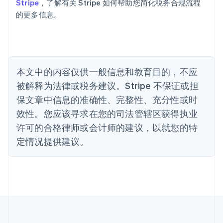
Stripe
，了解有关 Stripe 如何帮助您简化税务合规流程
English
巴西
的更多信息。
Português
English
保加利亚
English
比利时
Nederlands
Français
Deutsch
English
本文中的内容仅供一般信息和教育目的，不应
波兰
被解释为法律或税务建议。Stripe 不保证或担
English
丹麦
保文章中信息的准确性、完整性、充分性或时
English
效性。您应该寻求在您的司法管辖区获得执业
德国
Deutsch
English
许可的合格律师或会计师的建议，以就您的特
法国
定情况提供建议。
Français
English
芬兰
English
Svenska
荷兰
Nederlands
English
加拿大
English
Français
捷克