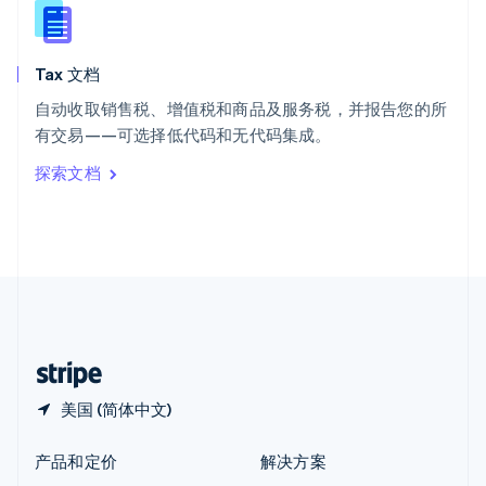
English
简体中文
新西兰
English
Tax 文档
匈牙利
English
自动收取销售税、增值税和商品及服务税，并报告您的所
意大利
有交易——可选择低代码和无代码集成。
Italiano
English
印度
探索文档
English
英国
English
直布罗陀
English
中国内地
简体中文
English
中国香港特别行政区
English
简体中文
美国 (简体中文)
产品和定价
解决方案