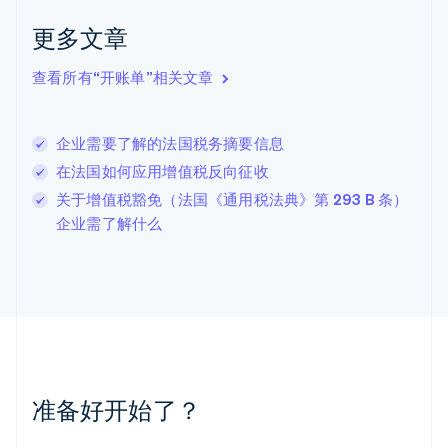
English
克罗地亚
更多文章
English
Italiano
拉脱维亚
查看所有“开账单”相关文章
English
立陶宛
English
企业需要了解的法国税务摘要信息
列支敦士登
Deutsch
English
在法国如何应用增值税反向征收
卢森堡
关于增值税豁免（法国《通用税法典》第 293 B 条）
Français
Deutsch
English
企业需了解什么
罗马尼亚
English
马尔他
English
马来西亚
English
简体中文
美国
English
Español
简体中文
墨西哥
准备好开始了？
Español
English
挪威