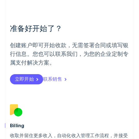
美国
English
Español
简体中文
墨西哥
Español
English
准备好开始了？
挪威
English
葡萄牙
创建账户即可开始收款，无需签署合同或填写银
Português
English
行信息。您也可以联系我们，为您的企业定制专
日本
日本語
English
属支付解决方案。
瑞典
Svenska
English
瑞士
立即开始
联系销售
Deutsch
Français
Italiano
English
塞浦路斯
English
斯洛伐克
English
斯洛文尼亚
English
Italiano
Billing
泰国
ไทย
English
收取并留住更多收入，自动化收入管理工作流程，并接受