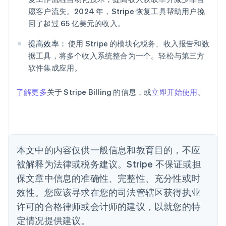
爱沙尼亚
愿客户流失。2024 年，Stripe 恢复工具帮助用户挽
English
回了超过 65 亿美元的收入。
奥地利
Deutsch
English
提高效率：
使用 Stripe 的模块化税务、收入报告和数
澳大利亚
据工具，将多个收入系统整合为一个。轻松与第三方
English
巴西
软件集成应用。
Português
English
保加利亚
了解更多
关于 Stripe Billing 的信息，或
立即开始使用
。
English
比利时
Nederlands
Français
Deutsch
English
波兰
English
丹麦
本文中的内容仅供一般信息和教育目的，不应
English
被解释为法律或税务建议。Stripe 不保证或担
德国
保文章中信息的准确性、完整性、充分性或时
Deutsch
English
法国
效性。您应该寻求在您的司法管辖区获得执业
Français
English
许可的合格律师或会计师的建议，以就您的特
芬兰
定情况提供建议。
English
Svenska