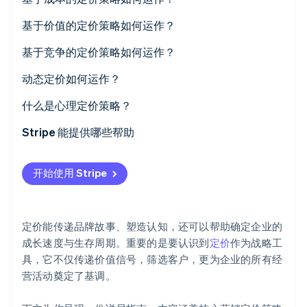
Climate
成本加成定价
基于价值的定价策略如何运作？
碳移除
盈亏平衡定价
优势、劣势及适用场景
基于竞争的定价策略如何运作？
Identity
在线身份验证
优势、劣势及适用场景
价格匹配
动态定价如何运作？
低价竞争
航空公司和酒店
什么是心理定价策略？
价格领导
拼车平台
魅力定价
Stripe 能提供哪些帮助
Stripe Sessions 2026
了解 Stripe 如何为 AI 构建经济基础设施。
优势、劣势及适用场景
电商与交易市场
锚定效应
立即观看
开始使用 Stripe
个性化定价
稀缺性与紧迫感
透明的动态定价
声望定价
定价能传递品牌故事、塑造认知，还可以帮助确定企业的
“免费”策略与价值包装
成长速度与生存周期。重要的是要认识到
定价
作为战略工
具，它不仅传递价值信号，筛选客户，更为企业的所有经
营活动奠定了基调。