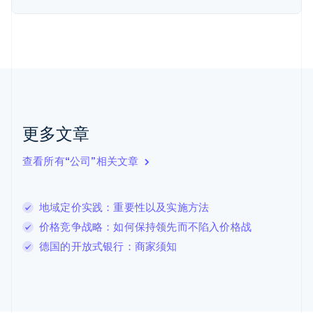
荷兰
Nederlands
English
加拿大
English
Français
捷克
English
克罗地亚
English
Italiano
拉脱维亚
更多文章
English
立陶宛
查看所有“公司”相关文章
English
列支敦士登
Deutsch
English
卢森堡
地域定价实践：重要性以及实施方法
Français
Deutsch
English
价格竞争战略：如何保持领先而不陷入价格战
罗马尼亚
德国的开放式银行：商家须知
English
马尔他
English
马来西亚
English
简体中文