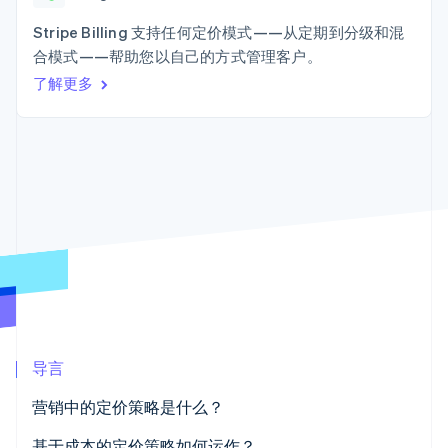
加密货币
上
Stripe Sigma
产品路线图
SaaS
自定义报告
购买
Terminal
Sessions 年度大会
Stripe Billing 支持任何定价模式——从定期到分级和混
线下支付
Data Pipeline
招聘
合模式——帮助您以自己的方式管理客户。
数据同步
Authorization
资讯中心
Boost
资源
了解更多
Stripe Press
支付成功率优
按行业
化
应用集成
Link
AI 企业
代码示例
加速结账
创作者经济
开发者博客
联系
Financial
游戏
API 状态
Connections
酒店、旅游与休闲
联系销售
关联金融账户
保险
成为合作伙伴
数据
媒体与娱乐
非营利组织
专业服务
公共部门
零售
更多
Product roadmap
了解未来规划
导言
生态系统
Radar
欺诈防范
营销中的定价策略是什么？
合作伙伴
Atlas
Stripe App Marketplace
基于成本的定价策略如何运作？
初创企业注册