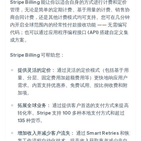
Stripe Billing 能让你以适合自身的方式进行计费和定价
管理，无论是简单的定期计费、基于用量的计费、销售协
商合同计费，还是其他计费模式均可支持。您可在几分钟
内开启全球范围内的经常性付款接收功能 —— 无需编写
代码；也可以通过应用程序编程接口 (API) 搭建自定义集
成方案。
Stripe Billing 可帮助您：
提供灵活的定价：
通过灵活的定价模式（包括基于用
量、分层、固定费用加超额费用等）更快地响应用户
需求。内置支持优惠券、免费试用、按比例收费和附
加项。
拓展全球业务：
通过提供客户首选的支付方式来提高
转化率。Stripe 支持 100 多种本地支付方式和超过
阿联酋
135 种货币。
English
爱尔兰
增加收入并减少客户流失：
通过 Smart Retries 和恢
English
复工作流程自动化技术，提高收入获取率并减少非自