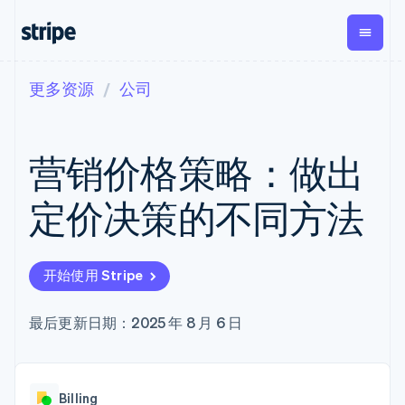
更多资源
公司
按企业阶段
文档
学习
支付
营收
资金管理
平台
易市
大型企业
Stripe 文档
博客
Payments
Billing
Treasury
初创企业
API 参考文档
客户案例
营销价格策略：做出
在线支付
经常性收入
Con
库与 SDK
指南
企业财务
Managed
Metronome
Stripe Apps
Payments
按用量计费
Global
平台
定价决策的不同方法
备案商家解决
Payouts
Subscriptions
Capi
按应用场景
方案
平
支持
向第三方
订阅管理
Payment links
客户
指南
智能体商务
打款
Invoicing
Trea
加密货币
获取支持
无代码支付
一次性或定期
Capital
开始使用 Stripe
平
电子商务
接受线上付款
托管支持方案
企业融资
Checkout
账单
嵌入
嵌入式金融
实施预置结账流程
专业服务
预构建支付界
Crypto
Tax
融服
财务自动化
构建平台或交易市场
最后更新日期：2025 年 8 月 6 日
钱包、稳
面
销售税和增值
Iss
全球化企业
管理订阅
定币发行
Elements
税自动化
实体
应用内支付
提供按用量计费
灵活的 UI 组件
和发卡基
Crypto
Revenue
虚拟
交易市场
发行稳定币支持的支付卡
Onramp
支付方式
Recognition
础设施
公司
资金管理
通过智能体配置和管理服
可嵌入的
支持 125 种以
会计自动化
Billing
平台
务