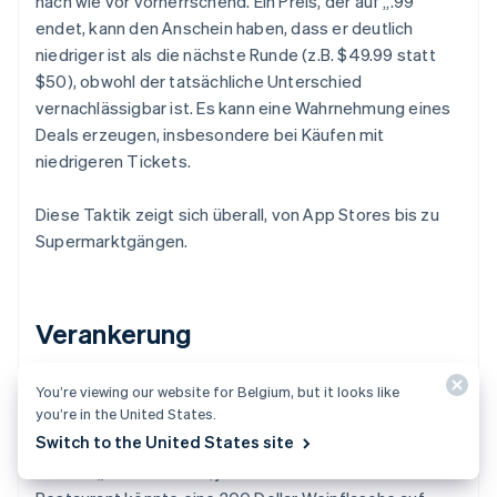
nach wie vor vorherrschend. Ein Preis, der auf „.99“
endet, kann den Anschein haben, dass er deutlich
niedriger ist als die nächste Runde (z.B. $49.99 statt
$50), obwohl der tatsächliche Unterschied
vernachlässigbar ist. Es kann eine Wahrnehmung eines
Deals erzeugen, insbesondere bei Käufen mit
niedrigeren Tickets.
Diese Taktik zeigt sich überall, von App Stores bis zu
Supermarktgängen.
Verankerung
Ankern verwendet einen hohen „Startpreis“, um den
You’re viewing our website for Belgium, but it looks like
you’re in the United States.
tatsächlichen Preis im Vergleich vernünftiger aussehen
Switch to the United States site
zu lassen. Zum Beispiel könnte auf einem Preisschild
stehen: „War 150 Dollar, jetzt 90 Dollar.“ Oder ein