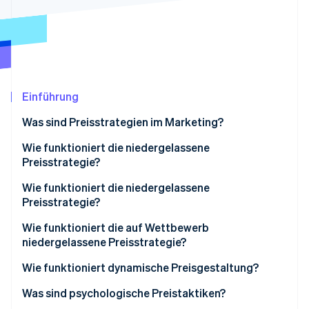
Betrugsprävention
Ecosystem
Atlas
Start-up-Gründung
Partner
Stripe App-Marktplatz
Climate
CO₂-Entnahme
Identity
Einführung
Online-Identitätsprüfung
Was sind Preisstrategien im Marketing?
Wie funktioniert die niedergelassene
Preisstrategie?
Stripe-Sessions 2026
Kostenbasierte Preisgestaltung
Wie funktioniert die niedergelassene
Erfahren Sie, wie Stripe Lösungen für die Wirts
Preisstrategie?
Jetzt ansehen
Break-even-Preise
Vor-, Nachteile und wann es zu verwenden ist
Wie funktioniert die auf Wettbewerb
Vor-, Nachteile und wann es zu verwenden ist
niedergelassene Preisstrategie?
Preisangleichung
Wie funktioniert dynamische Preisgestaltung?
Unterbietung
Airlines und Hotels
Was sind psychologische Preistaktiken?