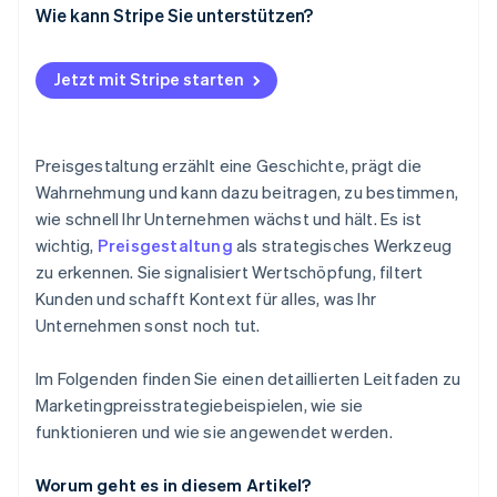
Preisführerschaft
Ride-Sharing-Plattformen
Charm-Preis
Wie kann Stripe Sie unterstützen?
Vor-, Nachteile und wann es zu verwenden ist
Transparente dynamische Preisgestaltung
Verankerung
Jetzt mit Stripe starten
Knappheit und Dringlichkeit
Prestigepreise
Preisgestaltung erzählt eine Geschichte, prägt die
“Kostenlos” und Value Framing
Wahrnehmung und kann dazu beitragen, zu bestimmen,
wie schnell Ihr Unternehmen wächst und hält. Es ist
wichtig,
Preisgestaltung
als strategisches Werkzeug
zu erkennen. Sie signalisiert Wertschöpfung, filtert
Kunden und schafft Kontext für alles, was Ihr
Unternehmen sonst noch tut.
Im Folgenden finden Sie einen detaillierten Leitfaden zu
Marketingpreisstrategiebeispielen, wie sie
funktionieren und wie sie angewendet werden.
Worum geht es in diesem Artikel?