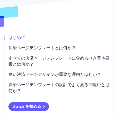
パートナー
Climate
Stripe App Marketplace
カーボンリムーバル
Identity
オンライン本人確認
はじめに
決済ページテンプレートとは何か？
Stripe Sessions 2026
すべての決済ページテンプレートに含めるべき基本要
Stripe が AI の経済インフラをどのように構築しているかを
素とは何か？
ご覧ください。
こちらをご覧ください
透明な注文概要
良い決済ページデザインが重要な理由とは何か？
簡潔で目的のある入力フィールド
購入完了率に影響する
決済ページテンプレートの設計でよくある間違いとは
何か？
複数の決済オプション
顧客体験全体を形作る
早急に過度な情報を要求する
高度に視認性のある決済ボタン
チームのサポート管理時間を節約する
Stripe を始める
最後の瞬間まで費用を隠す
信頼指標