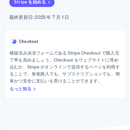
Recognition
ポーネント
Stripe を始める
SaaS
従量課金請求を提供
決済手段
製品ロードマップ
ステーブルコイン担保型
会計管理の
125 以上の決
Sessions 年次カンファ
のカードを発行
最終更新日: 2025 年 7 月 1 日
自動化
済手段を利用
レンス
エージェントによるサー
Stripe
可能
Terminal
採用情報
ビスのプロビジョニング
Sigma
業種別
対面支払い
ニュースルーム
と管理
カスタムレ
Authorization
Stripe Press
ポート
Boost
AI 企業
Checkout
Data
決済成功率の
クリエイターエコノミ―
Pipeline
最適化
ゲーム
構築済み決済フォームである Stripe Checkout で購入完
リソース
データの同
Link
ホスピタリティ、旅行、
お問い合わせ
了率を高めましょう。Checkout をウェブサイトに埋め
期
スピーディー
レジャー
な決済
保険
アプリへの導入
込むか、Stripe がオンラインで提供するページを利用す
営業にお問い合わせ
メディアおよびエンター
コードサンプル
パートナーになる
ることで、単発購入でも、サブスクリプションでも、簡
テインメント
開発者のブログ
単かつ安全に支払いを受けることができます。
非営利団体
API ステータス
プロフェッショナルサー
もっと知る
その他
ビス
Product roadmap
パブリックセクター
今後の予定を確認
小売業
Radar
不正防止
エコシステム
Atlas
スタートアップの企業設立