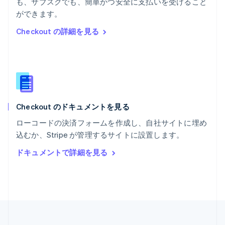
も、サブスクでも、簡単かつ安全に支払いを受けること
ポルトガル
Português
English
ができます。
マルタ
Checkout の詳細を見る
English
マレーシア
English
简体中文
メキシコ
Español
English
ラトビア
English
Checkout のドキュメントを見る
リトアニア
English
ローコードの決済フォームを作成し、自社サイトに埋め
リヒテンシュタイン
込むか、Stripe が管理するサイトに設置します。
Deutsch
English
ルーマニア
ドキュメントで詳細を見る
English
ルクセンブルグ
Français
Deutsch
English
中国香港特別行政区
English
简体中文
中国本土
简体中文
English