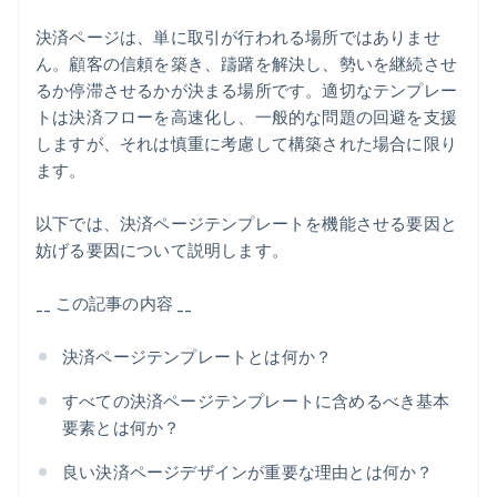
決済手段の制限
エラー検証と有用なフィードバック
決済ページは、単に取引が行われる場所ではありませ
貧弱なモバイル体験の提供
ん。顧客の信頼を築き、躊躇を解決し、勢いを継続させ
オプションのプロモまたは割引コードフィールド
るか停滞させるかが決まる場所です。適切なテンプレー
ブランド化されていない、または一般的なデザインの
トは決済フローを高速化し、一般的な問題の回避を支援
進捗インジケーター (マルチステップ決済用)
提示
しますが、それは慎重に考慮して構築された場合に限り
重要なポリシーへのリンク
最終ステップから注意をそらす雑然とした要素の追加
ます。
サポートのための連絡経路
以下では、決済ページテンプレートを機能させる要因と
ブランドの一貫性
妨げる要因について説明します。
__ この記事の内容 __
決済ページテンプレートとは何か？
すべての決済ページテンプレートに含めるべき基本
要素とは何か？
良い決済ページデザインが重要な理由とは何か？