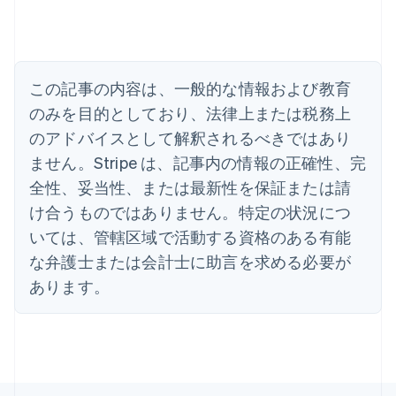
アメリカ
English
Español
简体中文
アラブ首長国連邦
English
イギリス
この記事の内容は、一般的な情報および教育
English
のみを目的としており、法律上または税務上
イタリア
のアドバイスとして解釈されるべきではあり
Italiano
English
インド
ません。Stripe は、記事内の情報の正確性、完
English
全性、妥当性、または最新性を保証または請
エストニア
English
け合うものではありません。特定の状況につ
オーストラリア
いては、管轄区域で活動する資格のある有能
English
オーストリア
な弁護士または会計士に助言を求める必要が
Deutsch
English
あります。
オランダ
Nederlands
English
カナダ
English
Français
キプロス
English