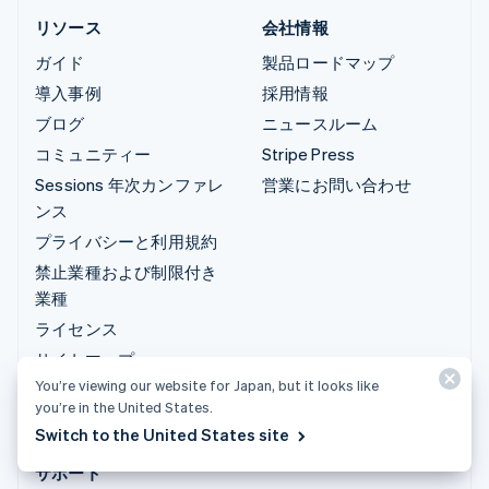
リソース
会社情報
ガイド
製品ロードマップ
導入事例
採用情報
ブログ
ニュースルーム
コミュニティー
Stripe Press
Sessions 年次カンファレ
営業にお問い合わせ
ンス
プライバシーと利用規約
禁止業種および制限付き
業種
ライセンス
サイトマップ
You’re viewing our website for Japan, but it looks like
クッキーの設定
you’re in the United States.
その他のリソース
Switch to the United States site
サポート