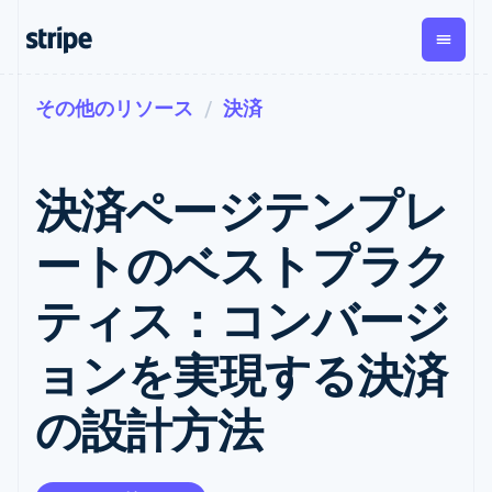
その他のリソース
決済
企業規模別
ドキュメント
学ぶ
支払い
収益
資金管
プラッ
理
フォー
大企業向け
Stripe のドキュメント
ブログ
とマー
Payments
Billing
スタートアップ向け
API リファレンス
導入事例
決済ページテンプレ
オンライン決
経常収益
ットプ
Global
ライブラリと SDK
ガイド
済
Metronome
Payouts
イス
Stripe Apps
Managed
ートのベストプラク
従量課金
Payments
第三者
Connec
ユースケース別
マーチャント
サブスクリ
への入
サポート
プション
オブレコード
金
ティス：コンバージ
プラッ
ガイド
エージェンティックコマ
サブスクリ
ソリューショ
Payment links
フォー
ース
サポートに問い合わせる
プションの
ン
決済の
E コマース / ECサイト
オンライン決済を受け付
管理サポートプラン
コーディング
管理
Invoicing
ョンを実現する決済
築
埋込型金融
け
プロフェッショナルサー
1 回限りまた
不要の決済ペ
請求・財務関連
構築済みの決済を実装
ビス
は継続
ージ
Checkout
の設計方法
グローバルビジネス
プラットフォームまたは
構築済み決済
Tax
アプリ内決済
マーケットプレイスを構
消費税と
UI
マーケットプレイス
築する
VAT の自動
Elements
資金管理
サブスクリプションを管
柔軟な UI コン
計算
Revenue
会社
プラットフォーム
理