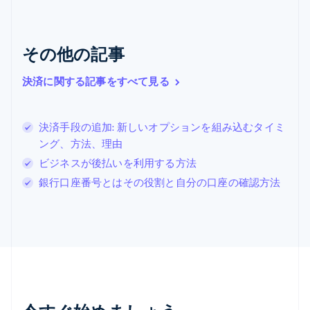
ギリシア
English
クロアチア
その他の記事
English
Italiano
ジブラルタル
English
決済に関する記事をすべて見る
シンガポール
English
简体中文
スイス
決済手段の追加: 新しいオプションを組み込むタイミ
Deutsch
Français
Italiano
English
ング、方法、理由
スウェーデン
Svenska
English
ビジネスが後払いを利用する方法
スペイン
銀行口座番号とはその役割と自分の口座の確認方法
Español
English
スロバキア
English
スロベニア
English
Italiano
タイ
ไทย
English
チェコ共和国
English