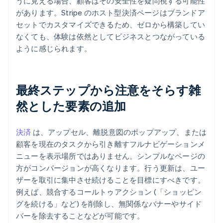
うに見える場合、顧客はその安全性を疑問視する可能性
があります。Stripe のホスト型決済ページはブランドア
セットでカスタマイズできるため、ゼロから構築してい
なくても、体験は依然としてビジネスとつながっている
ように感じられます。
最終ステップから注意をそらす雑
然とした要素の追加
決済
は、アップセル、離脱意図のポップアップ、または
顧客を現在のタスクから引き離すフルナビゲーションメ
ニューを表示場所ではありません。シンプルなページの
方がコンバージョンが高くなります。行う更新は、ユー
ザーを取引に集中させ続けることを目標にすべきです。
例えば、競合するコールトゥアクション (「ショッピン
グを続ける」など) を削除し、無関係なバナーやサイド
アイルランド
バーを除去することなどが可能です。
English