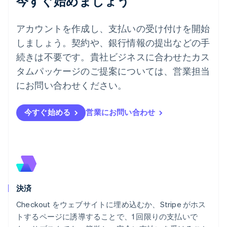
今すぐ始めましょう
デンマーク
English
ドイツ
アカウントを作成し、支払いの受け付けを開始
Deutsch
English
しましょう。契約や、銀行情報の提出などの手
ニュージーランド
続きは不要です。貴社ビジネスに合わせたカス
English
ノルウェー
タムパッケージのご提案については、営業担当
English
にお問い合わせください。
ハンガリー
English
フィンランド
今すぐ始める
営業にお問い合わせ
English
Svenska
ブラジル
Português
English
フランス
Français
English
ブルガリア
English
決済
ベルギー
Nederlands
Français
Deutsch
English
Checkout をウェブサイトに埋め込むか、Stripe がホス
ポーランド
トするページに誘導することで、1 回限りの支払いで
English