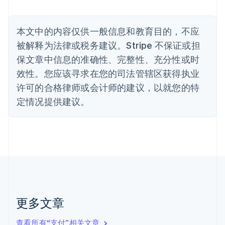
English
比利时
Nederlands
Français
Deutsch
English
本文中的内容仅供一般信息和教育目的，不应
波兰
被解释为法律或税务建议。Stripe 不保证或担
English
丹麦
保文章中信息的准确性、完整性、充分性或时
English
效性。您应该寻求在您的司法管辖区获得执业
德国
Deutsch
English
许可的合格律师或会计师的建议，以就您的特
法国
定情况提供建议。
Français
English
芬兰
English
Svenska
荷兰
Nederlands
English
加拿大
English
Français
捷克
English
克罗地亚
更多文章
English
Italiano
拉脱维亚
查看所有“支付”相关文章