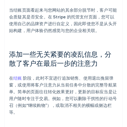
当结账页面看起来与您网站的其余部分脱节时，客户可能
会质疑其是否安全。在 Stripe 的托管支付页面，您可以
使用自己的品牌资产进行自定义，因此即使您不是从头开
始构建，用户体验仍然感觉与您的企业相关联。
添加一些无关紧要的凌乱信息，分
阿联酋
English
散了客户在最后一步的注意力
爱尔兰
English
爱沙尼亚
在
结账
阶段，此时不宜进行追加销售、使用退出挽留弹
English
窗，或使用将客户注意力从当前任务中分散的完整导航菜
奥地利
单。简单的页面往往转化效果更好，更新的目标应当是让
Deutsch
English
用户随时专注于交易。例如，您可以删除干扰性的行动号
澳大利亚
召（例如“继续购物”），或取消不相关的横幅或侧边栏
English
巴西
等。
Português
English
保加利亚