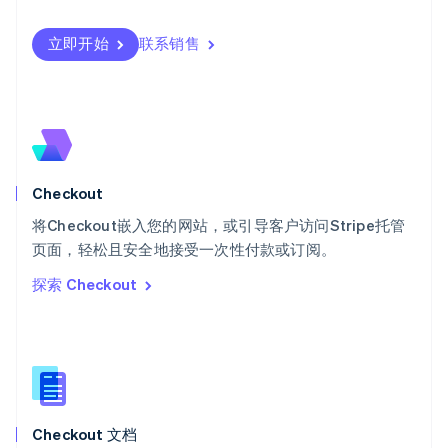
日本語
English
瑞典
立即开始
联系销售
Svenska
English
瑞士
Deutsch
Français
Italiano
English
塞浦路斯
English
斯洛伐克
English
斯洛文尼亚
Checkout
English
Italiano
将Checkout嵌入您的网站，或引导客户访问Stripe托管
泰国
ไทย
English
页面，轻松且安全地接受一次性付款或订阅。
希腊
探索 Checkout
English
西班牙
Español
English
新加坡
English
简体中文
新西兰
English
Checkout 文档
匈牙利