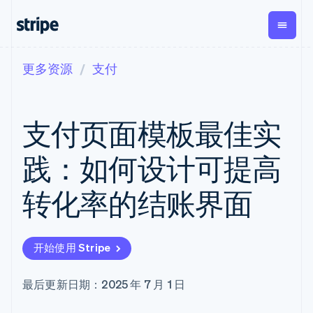
更多资源
支付
按企业阶段
文档
学习
支付
营收
资金管
平台
理
易市
大型企业
Stripe 文档
博客
Payments
Billing
初创企业
API 参考文档
客户案例
支付页面模板最佳实
在线支付
经常性收入
Global
Conn
库与 SDK
指南
Managed
Metronome
Payouts
Stripe Apps
Payments
按用量计费
平台
践：如何设计可提高
备案商家解决
Subscriptions
向第三
按应用场景
方案
方打款
支持
订阅管理
Payment links
Crypto
转化率的结账界面
指南
智能体商务
Invoicing
钱包、
加密货币
获取支持
无代码支付
一次性或定期
稳定币
电子商务
接受线上付款
托管支持方案
Checkout
账单
发行和
嵌入式金融
实施预置结账流程
专业服务
预构建支付界
Tax
发卡基
开始使用 Stripe
财务自动化
构建平台或交易市场
面
销售税和增值
础设施
全球化企业
管理订阅
Elements
税自动化
应用内支付
提供按用量计费
灵活的 UI 组件
Revenue
最后更新日期：2025 年 7 月 1 日
交易市场
发行稳定币支持的支付卡
Payment
Recognition
公司
资金管理
通过智能体配置和管理服
methods
会计自动化
平台
务