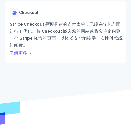
接入 125+ 种支
Stripe Sigma
产品路线图
SaaS
付方式
自定义报告
Sessions 年度大会
Terminal
Data Pipeline
Checkout
招聘
线下支付
数据同步
资讯中心
Authorization
资源
Stripe Checkout 是预构建的支付表单，已经在转化方面
Stripe Press
Boost
按行业
进行了优化。将 Checkout 嵌入您的网站或将客户定向到
支付成功率优
应用集成
一个 Stripe 托管的页面，以轻松安全地接受一次性付款或
化
AI 企业
代码示例
Link
订阅费。
创作者经济
开发者博客
联系
加速结账
游戏
API 状态
了解更多
酒店、旅游与休闲
联系销售
保险
成为合作伙伴
媒体与娱乐
非营利组织
更多
专业服务
Product roadmap
公共部门
了解未来规划
零售
Radar
欺诈防范
Atlas
生态系统
初创企业注册
合作伙伴
Climate
Stripe App Marketplace
碳移除