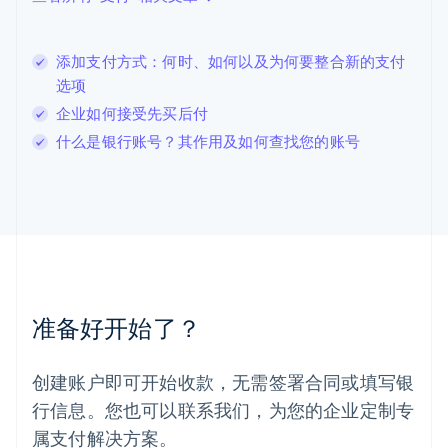
English
立陶宛
English
添加支付方式：何时、如何以及为何要整合新的支付
列支敦士登
选项
Deutsch
English
卢森堡
企业如何接受先买后付
Français
Deutsch
English
什么是银行账号？其作用及如何查找您的账号
罗马尼亚
English
马尔他
English
马来西亚
English
简体中文
美国
English
Español
简体中文
墨西哥
准备好开始了？
Español
English
挪威
English
创建账户即可开始收款，无需签署合同或填写银
葡萄牙
行信息。您也可以联系我们，为您的企业定制专
Português
English
日本
属支付解决方案。