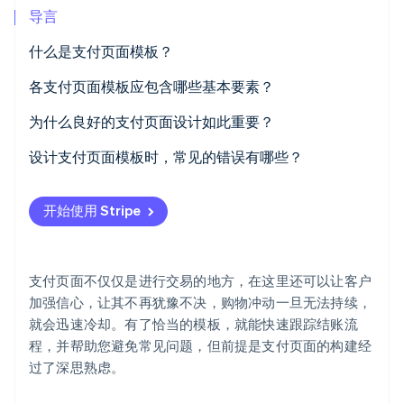
导言
什么是支付页面模板？
各支付页面模板应包含哪些基本要素？
Stripe Sessions 2026
了解 Stripe 如何为 AI 构建经济基础设施。
透明的订单摘要
为什么良好的支付页面设计如此重要？
立即观看
简洁、有针对性的输入字段
它会影响转化率
设计支付页面模板时，常见的错误有哪些？
多种支付选项
它影响着整体客户体验
过早索取过多信息
开始使用 Stripe
醒目的支付按钮
它能节省您的团队花在支持服务上的时间
在最后一秒才显示费用
信任标识
限制支付方式
支付页面不仅仅是进行交易的地方，在这里还可以让客户
错误验证和有用的反馈
移动端设计体验不佳
加强信心，让其不再犹豫不决，购物冲动一旦无法持续，
就会迅速冷却。有了恰当的模板，就能快速跟踪结账流
可选的促销或折扣码字段
呈现出无品牌或通用型设计效果
程，并帮助您避免常见问题，但前提是支付页面的构建经
进度指示器（适用于多步骤结账）
添加一些无关紧要的凌乱信息，分散了客户在最后一步
过了深思熟虑。
的注意力
重要政策的链接