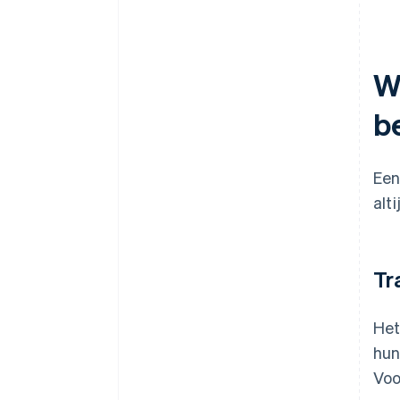
W
b
Een
alt
Tr
Het
hun
Voo