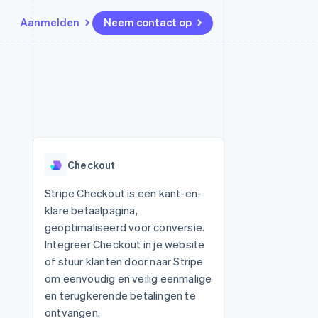
Aanmelden
Neem contact op
Bronnen
Ecosysteem
Contact
marktplaatsen
Meer
App-integraties
Partners
Neem contact op
Product roadmap
Voorbeelden van code
Stripe App Marketplace
Partner worden
Ontdek wat er in het verschiet
or platforms
Developerblog
ligt
r platforms
API-status
financiële
Radar
Checkout
Fraudepreventie
tuele kaarten
Atlas
ing
Stripe Checkout is een kant-en-
Oprichting van een start-up
klare betaalpagina,
Climate
geoptimaliseerd voor conversie.
CO₂-verwijdering
Integreer Checkout in je website
Identity
of stuur klanten door naar Stripe
Online identiteitsverificatie
om eenvoudig en veilig eenmalige
en terugkerende betalingen te
ontvangen.