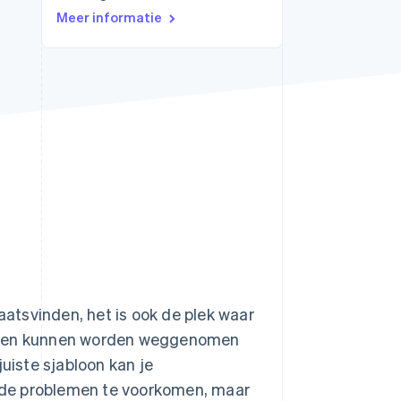
Meer informatie
Stripe Sessions 2026
Ontdek hoe Stripe de
economische
infrastructuur voor AI
bouwt.
Nu bekijken
laatsvinden, het is ook de plek waar
ingen kunnen worden weggenomen
juiste sjabloon kan je
nde problemen te voorkomen, maar