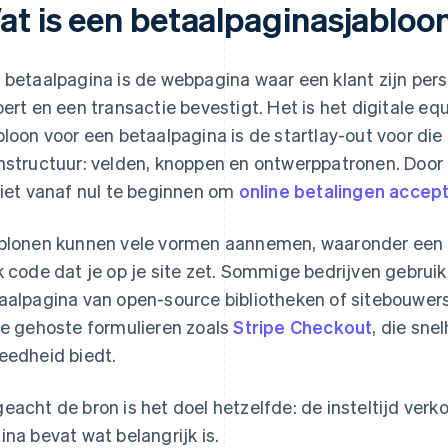
at is een betaalpaginasjabloo
 betaalpagina is de webpagina waar een klant zijn per
oert en een transactie bevestigt. Het is het digitale eq
bloon voor een betaalpagina is de startlay-out voor die
nstructuur: velden, knoppen en ontwerppatronen. Door 
niet vanaf nul te beginnen om
online betalingen accep
blonen kunnen vele vormen aannemen, waaronder een 
k code dat je op je site zet. Sommige bedrijven gebruik
aalpagina van open-source bibliotheken of sitebouwer
re gehoste formulieren zoals
Stripe Checkout
, die sne
eedheid biedt.
eacht de bron is het doel hetzelfde: de insteltijd verk
ina bevat wat belangrijk is.