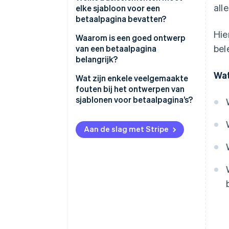
all
elke sjabloon voor een
betaalpagina bevatten?
Hie
Transparant besteloverzicht
Waarom is een goed ontwerp
bel
van een betaalpagina
Beknopte, doelgerichte
belangrijk?
invoervelden
Wat
Het beïnvloedt de
Wat zijn enkele veelgemaakte
Meerdere betaalopties
conversiepercentages
fouten bij het ontwerpen van
sjablonen voor betaalpagina’s?
Een goed zichtbare betaalknop
Het geeft vorm aan de hele
klantervaring
Te veel vragen, te snel
Vertrouwensindicatoren
Aan de slag met Stripe
Het bespaart je team tijd bij het
Kosten verbergen tot de laatste
Foutvalidatie en nuttige
beheren van support
seconde
feedback
Betalingsmethoden beperken
Optioneel promotie- of
kortingscodeveld
Een slechte mobiele ervaring
bieden
Voortgangsindicator (voor
afrekenen in meerdere stappen)
Een merkloos of generiek
ontwerp presenteren