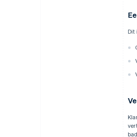
Ee
Dit
Ve
Kla
ver
bad