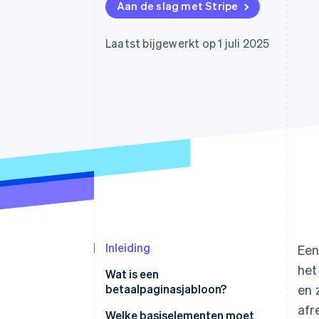
Aan de slag met Stripe
Link
Versneld afrekenen
Financial Connections
Laatst bijgewerkt op 1 juli 2025
Data gekoppelde rekeningen
Inleiding
Een
het
Wat is een
betaalpaginasjabloon?
en 
afr
Welke basiselementen moet