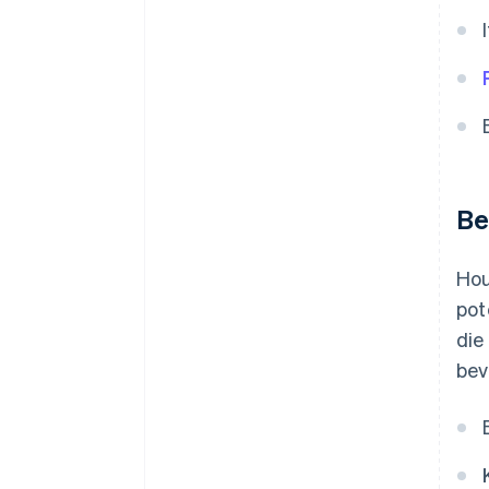
Be
Hou
pot
die
bev