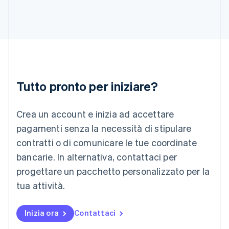
English
Irlanda
English
Italia
Italiano
English
Lettonia
English
Liechtenstein
Tutto pronto per iniziare?
Deutsch
English
Lituania
Crea un account e inizia ad accettare
English
Lussemburgo
pagamenti senza la necessità di stipulare
Français
Deutsch
English
contratti o di comunicare le tue coordinate
Malaysia
bancarie. In alternativa, contattaci per
English
简体中文
Malta
progettare un pacchetto personalizzato per la
English
tua attività.
Messico
Español
English
Norvegia
Inizia ora
Contattaci
English
Nuova Zelanda