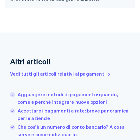
English
Croazia
English
Italiano
Danimarca
English
Emirati Arabi Uniti
English
Estonia
English
Altri articoli
Finlandia
English
Svenska
Vedi tutti gli articoli relativi ai pagamenti
Francia
Français
English
Germania
Aggiungere metodi di pagamento: quando,
Deutsch
English
come e perché integrare nuove opzioni
Giappone
日本語
English
Accettare i pagamenti a rate: breve panoramica
Gibilterra
per le aziende
English
Che cos'è un numero di conto bancario? A cosa
Grecia
English
serve e come individuarlo.
India