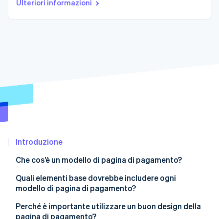
Ulteriori informazioni
Radar
Prevenzione delle frodi
Ecosistema
Atlas
Costituzione di start-up
Partner
Stripe App Marketplace
Climate
Rimozione del carbonio
Identity
Verifica online dell'identità
Introduzione
Stripe Sessions 2026
Scopri come Stripe sta costruendo l'infrastruttura economi
Che cos’è un modello di pagina di pagamento?
Guarda ora
Quali elementi base dovrebbe includere ogni
modello di pagina di pagamento?
Riepilogo dell’ordine trasparente
Perché è importante utilizzare un buon design della
pagina di pagamento?