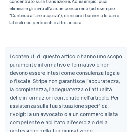
concentrato sulla transazione. Ad esempio, puoi
eliminare gli inviti all'azione concorrenti (ad esempio
"Continua a fare acquisti"), eliminare i banner o le barre
laterali non pertinenti e altro ancora.
Australia
I contenuti di questo articolo hanno uno scopo
English
Austria
puramente informativo e formativo e non
Deutsch
English
devono essere intesi come consulenza legale
Belgio
Nederlands
Français
Deutsch
English
o fiscale. Stripe non garantisce l'accuratezza,
Brasile
la completezza, l'adeguatezza o l'attualità
Português
English
Bulgaria
delle informazioni contenute nell'articolo. Per
English
assistenza sulla tua situazione specifica,
Canada
rivolgiti a un avvocato o a un commercialista
English
Français
Cina continentale
competente e abilitato all'esercizio della
简体中文
English
professione nella tua giurisdizione.
Cipro