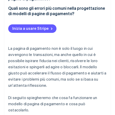
Campi di input concisi e mirati
Influisce sui tassi di conversione
Quali sono gli errori più comuni nella progettazione
Molteplici opzioni di pagamento
di modelli di pagine di pagamento?
Dà forma all’intera esperienza del cliente
Un pulsante di pagamento chiaramente visibile
Chiedere troppo, troppo presto
Consente al tuo team di risparmiare tempo nella
Inizia a usare Stripe
Indicatori di fiducia
gestione dell’assistenza
Nascondere i costi fino all’ultimo secondo
Convalida degli errori e feedback utili
Limitare i metodi di pagamento
La pagina di pagamento non è solo il luogo in cui
Campo opzionale per codici promozionali o sconti
Fornire un’esperienza mobile scadente
avvengono le transazioni, ma anche quello in cui è
Indicatore di avanzamento (per completamenti
possibile ispirare fiducia nei clienti, risolvere le loro
Presentare un design generico o senza marchio
delle transazioni in più passaggi)
esitazioni e spingerli ad agire o bloccarli. Il modello
Aggiungere disordine che distrae dall’ultimo
giusto può accelerare il flusso di pagamento e aiutarti a
Link a politiche importanti
passaggio
evitare i problemi più comuni, ma solo se si basa su
Percorso di contatto per l’assistenza
un'attenta riflessione.
Coerenza del brand
Di seguito spiegheremo che cosa fa funzionare un
modello di pagina di pagamento e cosa può
ostacolarlo.