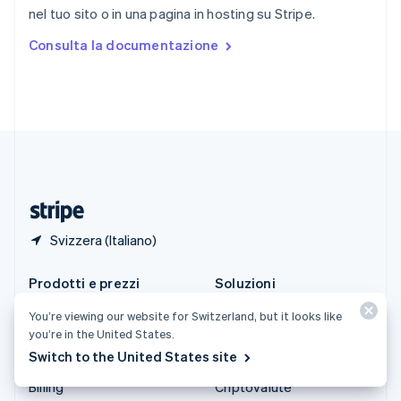
nel tuo sito o in una pagina in hosting su Stripe.
Español
English
Stati Uniti
Consulta la documentazione
English
Español
简体中文
Svezia
Svenska
English
Svizzera
Deutsch
Français
Italiano
English
Thailandia
ไทย
English
Ungheria
English
Svizzera (Italiano)
Prodotti e prezzi
Soluzioni
Tariffe
Aziende
You’re viewing our website for Switzerland, but it looks like
you’re in the United States.
Atlas
Start-up
Switch to the United States site
Authorization Boost
Commercio agentico
Billing
Criptovalute