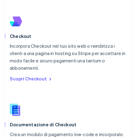
English
Paesi Bassi
Nederlands
English
Polonia
English
Checkout
Portogallo
Português
English
Incorpora Checkout nel tuo sito web o reindirizza i
RAS di Hong Kong, Cina
clienti a una pagina in hosting su Stripe per accettare in
English
简体中文
modo facile e sicuro pagamenti una tantum o
Regno Unito
English
abbonamenti.
Repubblica Ceca
Scopri Checkout
English
Romania
English
Singapore
English
简体中文
Slovacchia
English
Documentazione di Checkout
Slovenia
English
Italiano
Crea un modulo di pagamento low-code e incorporalo
Spagna