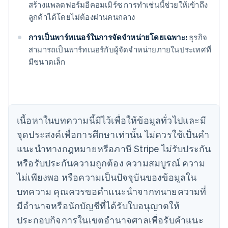
สร้างแพลตฟอร์มอีคอมเมิร์ซ การทําเช่นนี้ช่วยให้เข้าถึง
ลูกค้าได้โดยไม่ต้องผ่านคนกลาง
กรีซ
การเป็นพาร์ทเนอร์ในการจัดจำหน่ายโดยเฉพาะ:
ธุรกิจ
English
เขตบริหารพิเศษฮ่องกง ประเทศจีน
สามารถเป็นพาร์ทเนอร์กับผู้จัดจําหน่ายภายในประเทศที่
English
简体中文
มีขนาดเล็ก
แคนาดา
English
Français
โครเอเชีย
English
Italiano
จีนแผ่นดินใหญ่
เนื้อหาในบทความนี้มีไว้เพื่อให้ข้อมูลทั่วไปและมี
简体中文
English
ไซปรัส
จุดประสงค์เพื่อการศึกษาเท่านั้น ไม่ควรใช้เป็นคํา
English
แนะนําทางกฎหมายหรือภาษี Stripe ไม่รับประกัน
ญี่ปุ่น
หรือรับประกันความถูกต้อง ความสมบูรณ์ ความ
日本語
English
เดนมาร์ก
ไม่เพียงพอ หรือความเป็นปัจจุบันของข้อมูลใน
English
บทความ คุณควรขอคําแนะนําจากทนายความที่
ไทย
ไทย
English
มีอํานาจหรือนักบัญชีที่ได้รับใบอนุญาตให้
นอร์เวย์
ประกอบกิจการในเขตอํานาจศาลเพื่อรับคําแนะ
English