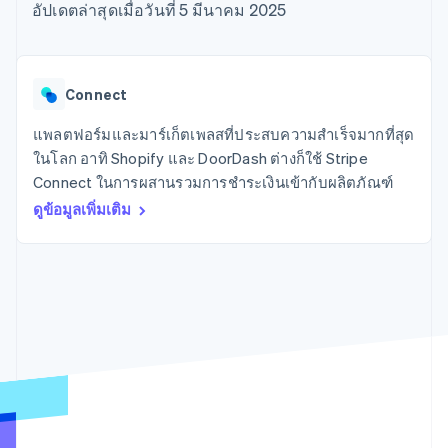
มากกว่า 125
ขายและ VAT
อัปเดตล่าสุดเมื่อวันที่ 5 มีนาคม 2025
แพลตฟอร์ม
การใช้งาน
รายการ
Authorization
อัตโนมัติ
Revenue
แผนงานผลิตภัณฑ์
SaaS
ออกบัตรที่มีสเตเบิลคอยน์
Boost
Recognition
การประชุมประจำปีแบบ
รองรับอยู่
ยกระดับการ
เซสชัน
จัดเตรียมและจัดการ
ระบบ
ยอมรับการ
ตำแหน่งงาน
บริการด้วยเอเจนต์
Connect
อัตโนมัติ
ชำระเงิน
Link
ห้องข่าว
ตามอุตสาหกรรม
การชำระเงินที่
สำหรับการ
Stripe
Stripe Press
แพลตฟอร์มและมาร์เก็ตเพลสที่ประสบความสำเร็จมากที่สุด
Sigma
รวดเร็วขึ้น
ทำบัญชี
รายงานที่
บริษัท AI
ในโลก อาทิ Shopify และ DoorDash ต่างก็ใช้ Stripe
แหล่งข้อมูล
ออกแบบเอง
แวดวงครีเอเตอร์
Connect ในการผสานรวมการชำระเงินเข้ากับผลิตภัณฑ์
Data
เกม
การติดต่อ
Pipeline
ดูข้อมูลเพิ่มเติม
การบริการ การเดินทาง
การเชื่อมต่อการทำงาน
การซิงค์
และสันทนาการ
แอป
ติดต่อฝ่ายขาย
ข้อมูล
ประกันภัย
ตัวอย่างโค้ด
สมัครเป็นพาร์ทเนอร์
สื่อและความบันเทิง
บล็อกของนักพัฒนา
องค์กรไม่แสวงผลกำไร
สถานะ API
บริการเฉพาะทาง
ภาครัฐ
เพิ่มเติม
ธุรกิจค้าปลีก
Product roadmap
ดูสิ่งที่กำลังจะมาถึง
Radar
ระบบนิเวศ
การป้องกันการฉ้อโกง
Atlas