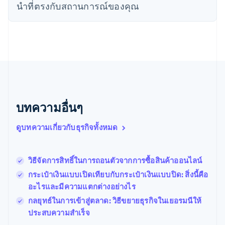
นิวซีแลนด์
นําที่ตรงกับสถานการณ์ของคุณ
English
เนเธอร์แลนด์
Nederlands
English
บราซิล
Português
English
บัลแกเรีย
English
เบลเยียม
Nederlands
Français
Deutsch
English
บทความอื่นๆ
โปรตุเกส
Português
English
ดูบทความเกี่ยวกับธุรกิจทั้งหมด
โปแลนด์
English
ฝรั่งเศส
Français
English
วิธีจัดการสิทธิ์ในการถอนตัวจากการซื้อสินค้าออนไลน์
ฟินแลนด์
กระเป๋าเงินแบบเปิดเทียบกับกระเป๋าเงินแบบปิด: สิ่งนี้คือ
English
Svenska
อะไรและมีความแตกต่างอย่างไร
มอลตา
English
กลยุทธ์ในการเข้าสู่ตลาด: วิธีขยายธุรกิจในเยอรมนีให้
มาเลเซีย
ประสบความสําเร็จ
English
简体中文