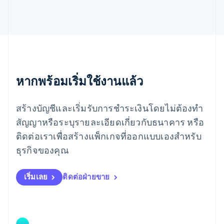
เม็กซิโก
Español
English
ยิบรอลตาร์
English
เยอรมนี
Deutsch
English
โรมาเนีย
หากพร้อมเริ่มใช้งานแล้ว
English
ลักเซมเบิร์ก
Français
Deutsch
English
สร้างบัญชีและเริ่มรับการชำระเงินโดยไม่ต้องทำ
ลัตเวีย
English
สัญญาหรือระบุรายละเอียดเกี่ยวกับธนาคาร หรือ
ลิกเตนสไตน์
ติดต่อเราเพื่อสร้างแพ็กเกจที่ออกแบบเองสำหรับ
Deutsch
English
ลิทัวเนีย
ธุรกิจของคุณ
English
สเปน
เริ่มเลย
ติดต่อฝ่ายขาย
Español
English
สโลวาเกีย
English
สโลวีเนีย
English
Italiano