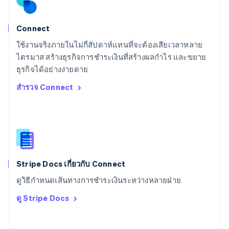
สวิตเซอร์แลนด์
Deutsch
Français
Italiano
English
สวีเดน
Connect
Svenska
English
ใช้งานจริงภายในไม่กี่สัปดาห์แทนที่จะต้องเสียเวลาหลาย
สหรัฐอเมริกา
English
Español
简体中文
ไตรมาส สร้างธุรกิจการชำระเงินที่สร้างผลกำไร และขยาย
สหรัฐอาหรับเอมิเรตส์
ธุรกิจได้อย่างง่ายดาย
English
สำรวจ Connect
สหราชอาณาจักร
English
สาธารณรัฐเช็ก
English
สิงคโปร์
English
简体中文
ออสเตรเลีย
English
Stripe Docs เกี่ยวกับ Connect
ออสเตรีย
ดูวิธีกำหนดเส้นทางการชำระเงินระหว่างหลายฝ่าย
Deutsch
English
อิตาลี
ดู Stripe Docs
Italiano
English
อินเดีย
English