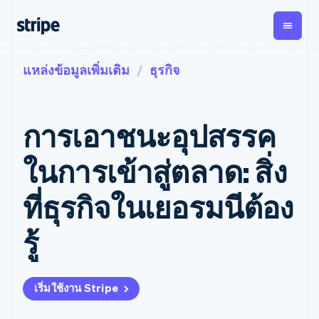
แหล่งข้อมูลเพิ่มเติม
ธุรกิจ
ตามขั้น
เอกสารประกอบ
เรียนรู้
การชำระเงิน
รายรับ
การ
แพลตฟอ
จัดการ
และ
องค์กร
Stripe Docs
บล็อก
เงิน
มาร์เก็ต
Payments
Billing
ธุรกิจสตาร์ทอัพ
ข้อมูลอ้างอิงเกี่ยวกับ API
เรื่องราวจากลูกค้า
การเอาชนะอุปสรรค
การชำระเงิน
รายรับตาม
เพลส
ไลบรารีและ SDK
คู่มือ
ออนไลน์
แบบแผนล่วง
Stripe Apps
Global
Payment links
หน้า
Metronome
Payouts
Conne
ในการเข้าสู่ตลาด: สิ่ง
การชำร
ตามกรณีใช้งาน
การชำระเงิน
การเรียกเก็บ
เบิกจ่าย
เงินสำห
การสนับสนุน
แบบไม่ต้อง
เงินตามการ
ให้กับ
ที่ธุรกิจในเยอรมนีต้อง
แพลตฟอ
คู่มือ
การค้าแบบใช้เอเจนต์
เขียนโค้ด
Checkout
ใช้งาน
การชำระเงิน
บุคคลที่
อีคอมเมิร์ซ
รับการสนับสนุน
UI การชำระ
ตามรอบบิล
สาม
บริการทางการเงินที่ผสาน
รับการชำระเงินออนไลน์
แพ็กเกจการสนับสนุนที่ได้
การจัดการ
รู้
เงินสำเร็จรูป
รวมในตัว
ติดตั้งใช้งานการชำระเงิน
รับการจัดการ
การชำระเงิน
Elements
การทำงานอัตโนมัติด้าน
สำเร็จรูป
บริการเฉพาะทาง
องค์ประกอบ UI
ตามรอบบิล
Invoicing
การเงิน
สร้างแพลตฟอร์มหรือ
ครั้งเดียวหรือ
ที่ยืดหยุ่น
ธุรกิจทั่วโลก
มาร์เก็ตเพลส
ตามแบบแผน
วิธีการชำระ
เริ่มใช้งาน Stripe
การชำระเงินในแอป
จัดการการชำระเงินตาม
เงิน
ล่วงหน้า
Tax
มาร์เก็ตเพลส
รอบบิล
เข้าถึงได้
คิดภาษีการ
บริษัท
การจัดการเงิน
เสนอการเรียกเก็บเงินตาม