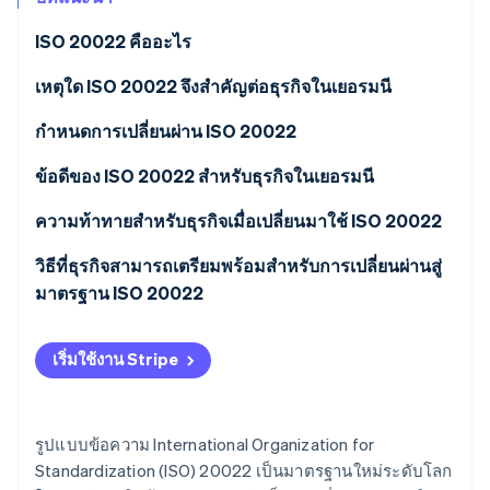
พาร์ทเนอร์
การก่อตั้งบริษัทสตาร์ทอัพ
Stripe App Marketplace
ISO 20022 คืออะไร
Climate
การขจัดคาร์บอน
เหตุใด ISO 20022 จึงสําคัญต่อธุรกิจในเยอรมนี
กําหนดการเปลี่ยนผ่าน ISO 20022
ข้อดีของ ISO 20022 สําหรับธุรกิจในเยอรมนี
Stripe Sessions 2026
ดูว่า Stripe กำลังสร้างโครงสร้างพื้นฐานระบบเศรษฐกิจสำหรับ
การสร้างมาตรฐาน
ความท้าทายสําหรับธุรกิจเมื่อเปลี่ยนมาใช้ ISO 20022
AI อย่างไร
รับชมเลย
ความโปร่งใส
วิธีที่ธุรกิจสามารถเตรียมพร้อมสําหรับการเปลี่ยนผ่านสู่
มาตรฐาน ISO 20022
เพิ่มประสิทธิภาพ
วิเคราะห์กระบวนการและระบบปัจจุบัน
การประหยัดต้นทุนในระยะยาว
เริ่มใช้งาน Stripe
พัฒนากลยุทธ์การย้ายระบบ
การปฏิบัติตามข้อกําหนด
ปรับโครงสร้างพื้นฐานด้านไอที
รูปแบบข้อความ International Organization for
Standardization (ISO) 20022 เป็นมาตรฐานใหม่ระดับโลก
ฝึกอบรมพนักงาน