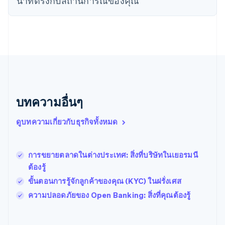
นําที่ตรงกับสถานการณ์ของคุณ
Nederlands
English
บราซิล
Português
English
บัลแกเรีย
English
เบลเยียม
Nederlands
Français
Deutsch
English
โปรตุเกส
Português
English
บทความอื่นๆ
โปแลนด์
English
ฝรั่งเศส
ดูบทความเกี่ยวกับธุรกิจทั้งหมด
Français
English
ฟินแลนด์
English
Svenska
การขยายตลาดในต่างประเทศ: สิ่งที่บริษัทในเยอรมนี
มอลตา
ต้องรู้
English
มาเลเซีย
ขั้นตอนการรู้จักลูกค้าของคุณ (KYC) ในฝรั่งเศส
English
简体中文
ความปลอดภัยของ Open Banking: สิ่งที่คุณต้องรู้
เม็กซิโก
Español
English
ยิบรอลตาร์