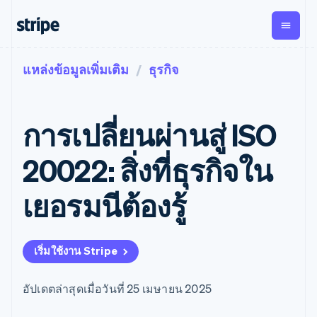
แหล่งข้อมูลเพิ่มเติม
ธุรกิจ
ตามขั้น
เอกสารประกอบ
เรียนรู้
การชำระเงิน
รายรับ
การ
แพลตฟอ
จัดการ
และ
องค์กร
Stripe Docs
บล็อก
เงิน
มาร์เก็ต
Payments
Billing
ธุรกิจสตาร์ทอัพ
ข้อมูลอ้างอิงเกี่ยวกับ API
เรื่องราวจากลูกค้า
การเปลี่ยนผ่านสู่ ISO
การชำระเงิน
รายรับตาม
เพลส
ไลบรารีและ SDK
คู่มือ
ออนไลน์
แบบแผนล่วง
Stripe Apps
Global
Payment links
หน้า
Metronome
Payouts
Conne
20022: สิ่งที่ธุรกิจใน
การชำร
ตามกรณีใช้งาน
การชำระเงิน
การเรียกเก็บ
เบิกจ่าย
เงินสำห
การสนับสนุน
แบบไม่ต้อง
เงินตามการ
ให้กับ
เยอรมนีต้องรู้
แพลตฟอ
คู่มือ
การค้าแบบใช้เอเจนต์
เขียนโค้ด
Checkout
ใช้งาน
การชำระเงิน
บุคคลที่
อีคอมเมิร์ซ
รับการสนับสนุน
UI การชำระ
ตามรอบบิล
สาม
บริการทางการเงินที่ผสาน
รับการชำระเงินออนไลน์
แพ็กเกจการสนับสนุนที่ได้
การจัดการ
เงินสำเร็จรูป
รวมในตัว
ติดตั้งใช้งานการชำระเงิน
รับการจัดการ
การชำระเงิน
Elements
เริ่มใช้งาน Stripe
การทำงานอัตโนมัติด้าน
สำเร็จรูป
บริการเฉพาะทาง
องค์ประกอบ UI
ตามรอบบิล
Invoicing
การเงิน
สร้างแพลตฟอร์มหรือ
ครั้งเดียวหรือ
ที่ยืดหยุ่น
ธุรกิจทั่วโลก
มาร์เก็ตเพลส
ตามแบบแผน
วิธีการชำระ
อัปเดตล่าสุดเมื่อวันที่ 25 เมษายน 2025
การชำระเงินในแอป
จัดการการชำระเงินตาม
เงิน
ล่วงหน้า
Tax
มาร์เก็ตเพลส
รอบบิล
เข้าถึงได้
คิดภาษีการ
บริษัท
การจัดการเงิน
เสนอการเรียกเก็บเงินตาม