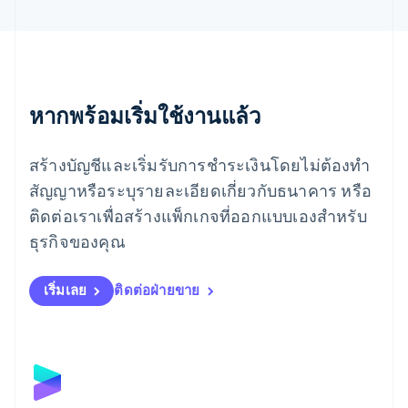
English
เยอรมนี
Deutsch
English
โรมาเนีย
English
ลักเซมเบิร์ก
หากพร้อมเริ่มใช้งานแล้ว
Français
Deutsch
English
ลัตเวีย
สร้างบัญชีและเริ่มรับการชำระเงินโดยไม่ต้องทำ
English
ลิกเตนสไตน์
สัญญาหรือระบุรายละเอียดเกี่ยวกับธนาคาร หรือ
Deutsch
English
ติดต่อเราเพื่อสร้างแพ็กเกจที่ออกแบบเองสำหรับ
ลิทัวเนีย
English
ธุรกิจของคุณ
สเปน
Español
English
สโลวาเกีย
เริ่มเลย
ติดต่อฝ่ายขาย
English
สโลวีเนีย
English
Italiano
สวิตเซอร์แลนด์
Deutsch
Français
Italiano
English
สวีเดน