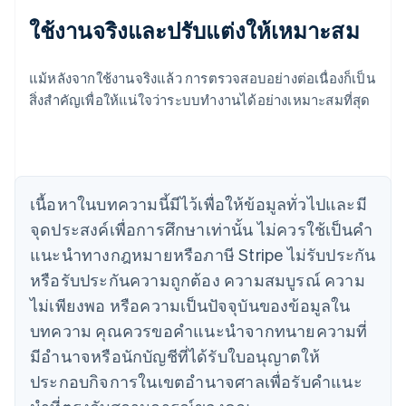
English
ใช้งานจริงและปรับแต่งให้เหมาะสม
เขตบริหารพิเศษฮ่องกง ประเทศจีน
English
简体中文
แคนาดา
แม้หลังจากใช้งานจริงแล้ว การตรวจสอบอย่างต่อเนื่องก็เป็น
English
Français
สิ่งสําคัญเพื่อให้แน่ใจว่าระบบทํางานได้อย่างเหมาะสมที่สุด
โครเอเชีย
English
Italiano
จีนแผ่นดินใหญ่
简体中文
English
ไซปรัส
English
เนื้อหาในบทความนี้มีไว้เพื่อให้ข้อมูลทั่วไปและมี
ญี่ปุ่น
จุดประสงค์เพื่อการศึกษาเท่านั้น ไม่ควรใช้เป็นคํา
日本語
English
เดนมาร์ก
แนะนําทางกฎหมายหรือภาษี Stripe ไม่รับประกัน
English
หรือรับประกันความถูกต้อง ความสมบูรณ์ ความ
ไทย
ไม่เพียงพอ หรือความเป็นปัจจุบันของข้อมูลใน
ไทย
English
นอร์เวย์
บทความ คุณควรขอคําแนะนําจากทนายความที่
English
มีอํานาจหรือนักบัญชีที่ได้รับใบอนุญาตให้
นิวซีแลนด์
ประกอบกิจการในเขตอํานาจศาลเพื่อรับคําแนะ
English
เนเธอร์แลนด์