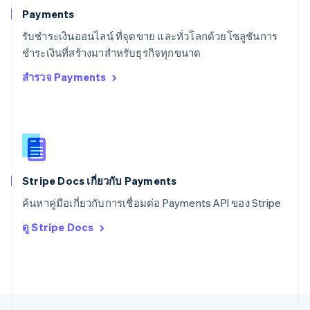
Svenska
English
Payments
สหรัฐอเมริกา
English
Español
简体中文
รับชำระเงินออนไลน์ ที่จุดขาย และทั่วโลกด้วยโซลูชันการ
สหรัฐอาหรับเอมิเรตส์
ชำระเงินที่สร้างมาสำหรับธุรกิจทุกขนาด
English
สำรวจ Payments
สหราชอาณาจักร
English
สาธารณรัฐเช็ก
English
สิงคโปร์
English
简体中文
ออสเตรเลีย
English
Stripe Docs เกี่ยวกับ Payments
ออสเตรีย
ค้นหาคู่มือเกี่ยวกับการเชื่อมต่อ Payments API ของ Stripe
Deutsch
English
อิตาลี
ดู Stripe Docs
Italiano
English
อินเดีย
English
เอสโตเนีย
English
ไอร์แลนด์