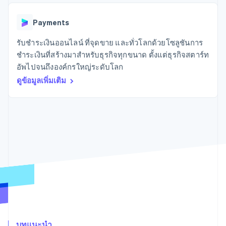
มากกว่า 125
ขายและ VAT
แพลตฟอร์ม
การใช้งาน
รายการ
Authorization
อัตโนมัติ
Revenue
แผนงานผลิตภัณฑ์
SaaS
ออกบัตรที่มีสเตเบิลคอยน์
Boost
Recognition
Payments
การประชุมประจำปีแบบ
รองรับอยู่
ยกระดับการ
เซสชัน
จัดเตรียมและจัดการ
ระบบ
ยอมรับการ
รับชำระเงินออนไลน์ ที่จุดขาย และทั่วโลกด้วยโซลูชันการ
ตำแหน่งงาน
บริการด้วยเอเจนต์
อัตโนมัติ
ชำระเงิน
Link
ห้องข่าว
ชำระเงินที่สร้างมาสำหรับธุรกิจทุกขนาด ตั้งแต่ธุรกิจสตาร์ท
ตามอุตสาหกรรม
การชำระเงินที่
สำหรับการ
Stripe
Stripe Press
อัพไปจนถึงองค์กรใหญ่ระดับโลก
Sigma
รวดเร็วขึ้น
ทำบัญชี
รายงานที่
บริษัท AI
ดูข้อมูลเพิ่มเติม
แหล่งข้อมูล
ออกแบบเอง
แวดวงครีเอเตอร์
Data
เกม
การติดต่อ
Pipeline
การบริการ การเดินทาง
การเชื่อมต่อการทำงาน
การซิงค์
และสันทนาการ
แอป
ติดต่อฝ่ายขาย
ข้อมูล
ประกันภัย
ตัวอย่างโค้ด
สมัครเป็นพาร์ทเนอร์
สื่อและความบันเทิง
บล็อกของนักพัฒนา
องค์กรไม่แสวงผลกำไร
สถานะ API
บริการเฉพาะทาง
ภาครัฐ
เพิ่มเติม
ธุรกิจค้าปลีก
Product roadmap
ดูสิ่งที่กำลังจะมาถึง
Radar
ระบบนิเวศ
การป้องกันการฉ้อโกง
บทแนะนำ
Atlas