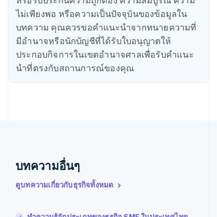
English
ไม่เพียงพอ หรือความเป็นปัจจุบันของข้อมูลใน
ไทย
บทความ คุณควรขอคําแนะนําจากทนายความที่
ไทย
English
นอร์เวย์
มีอํานาจหรือนักบัญชีที่ได้รับใบอนุญาตให้
English
ประกอบกิจการในเขตอํานาจศาลเพื่อรับคําแนะ
นิวซีแลนด์
English
นําที่ตรงกับสถานการณ์ของคุณ
เนเธอร์แลนด์
Nederlands
English
บราซิล
Português
English
บัลแกเรีย
English
เบลเยียม
Nederlands
Français
Deutsch
English
โปรตุเกส
บทความอื่นๆ
Português
English
โปแลนด์
ดูบทความเกี่ยวกับธุรกิจทั้งหมด
English
ฝรั่งเศส
Français
English
ฟินแลนด์
ทำความรู้จักประเภทของธุรกิจ SME ในประเทศไทย