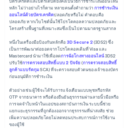
บัตรเครดิตและบัตรเดบิตยังคงเป็นวิธีการชำระเงินออนไลน์
หลัก ไม่ว่าอย่างไรก็ตาม หลายคนตั้งคำถามว่า
การชำระเงิน
ออนไลน์ด้วยบัตรเครดิต
ปลอดภัยหรือไม่ คำตอบคือ
ปลอดภัย หากเว็บไซต์นั้นใช้โปรโตคอลความปลอดภัยและ
โครงสร้างพื้นฐานที่เหมาะสมซึ่งเป็นไปตามมาตรฐานสากล
หนึ่งในเครื่องมือป้องกันหลักคือ
3D Secure 2
(3DS2) ซึ่ง
เป็นการพัฒนาต่อยอดจากโปรโตคอลเดิมที่ Visa และ
Mastercard นำมาใช้เพื่อลด
การฉ้อโกงทางออนไลน์
3DS2
ปรับใช้
การตรวจสอบสิทธิ์แบบ 2 ปัจจัย
(
การตรวจสอบสิทธิ์
ลูกค้าแบบรัดกุม
SCA) ที่จะตรวจสอบตัวตนของเจ้าของบัตร
ก่อนอนุมัติการชำระเงิน
ตัวอย่างเช่น ผู้ใช้จะได้รับการแจ้งเตือนแบบพุชหรือรหัส
OTP จากธนาคาร หรือต้องยืนยันธุรกรรมผ่านลายนิ้วมือหรือ
การจดจำใบหน้าในแอปของสถาบันการเงิน ระบบนี้ช่วย
แยกแยะธุรกรรมที่ถูกต้องออกจากธุรกรรมที่น่าสงสัย ช่วย
เพิ่มความปลอดภัยโดยไม่ลดทอนประสบการณ์การใช้งาน
ของผู้ใช้