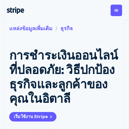
แหล่งข้อมูลเพิ่มเติม
ธุรกิจ
ตามขั้น
เอกสารประกอบ
เรียนรู้
การชำระเงิน
รายรับ
การ
แพลตฟอ
จัดการ
และ
องค์กร
Stripe Docs
บล็อก
เงิน
มาร์เก็ต
Payments
Billing
ธุรกิจสตาร์ทอัพ
ข้อมูลอ้างอิงเกี่ยวกับ API
เรื่องราวจากลูกค้า
การชำระเงินออนไลน์
การชำระเงิน
รายรับตาม
เพลส
ไลบรารีและ SDK
คู่มือ
ออนไลน์
แบบแผนล่วง
Stripe Apps
Global
Payment links
หน้า
Metronome
Payouts
Conne
ที่ปลอดภัย: วิธีปกป้อง
การชำร
ตามกรณีใช้งาน
การชำระเงิน
การเรียกเก็บ
เบิกจ่าย
เงินสำห
การสนับสนุน
แบบไม่ต้อง
เงินตามการ
ให้กับ
ธุรกิจและลูกค้าของ
แพลตฟอ
คู่มือ
การค้าแบบใช้เอเจนต์
เขียนโค้ด
Checkout
ใช้งาน
การชำระเงิน
บุคคลที่
อีคอมเมิร์ซ
รับการสนับสนุน
UI การชำระ
ตามรอบบิล
สาม
บริการทางการเงินที่ผสาน
รับการชำระเงินออนไลน์
แพ็กเกจการสนับสนุนที่ได้
การจัดการ
คุณในอิตาลี
เงินสำเร็จรูป
รวมในตัว
ติดตั้งใช้งานการชำระเงิน
รับการจัดการ
การชำระเงิน
Elements
การทำงานอัตโนมัติด้าน
สำเร็จรูป
บริการเฉพาะทาง
องค์ประกอบ UI
ตามรอบบิล
Invoicing
การเงิน
สร้างแพลตฟอร์มหรือ
ครั้งเดียวหรือ
ที่ยืดหยุ่น
ธุรกิจทั่วโลก
มาร์เก็ตเพลส
ตามแบบแผน
วิธีการชำระ
เริ่มใช้งาน Stripe
การชำระเงินในแอป
จัดการการชำระเงินตาม
เงิน
ล่วงหน้า
Tax
มาร์เก็ตเพลส
รอบบิล
เข้าถึงได้
คิดภาษีการ
บริษัท
การจัดการเงิน
เสนอการเรียกเก็บเงินตาม