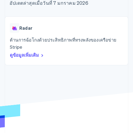
มากกว่า 125
ขายและ VAT
อัปเดตล่าสุดเมื่อวันที่ 7 มกราคม 2026
แพลตฟอร์ม
การใช้งาน
รายการ
Authorization
อัตโนมัติ
Revenue
แผนงานผลิตภัณฑ์
SaaS
ออกบัตรที่มีสเตเบิลคอยน์
Boost
Recognition
การประชุมประจำปีแบบ
รองรับอยู่
ยกระดับการ
เซสชัน
จัดเตรียมและจัดการ
ระบบ
ยอมรับการ
ตำแหน่งงาน
บริการด้วยเอเจนต์
Radar
อัตโนมัติ
ชำระเงิน
Link
ห้องข่าว
ตามอุตสาหกรรม
การชำระเงินที่
สำหรับการ
Stripe
Stripe Press
ต้านการฉ้อโกงด้วยประสิทธิภาพที่ทรงพลังของเครือข่าย
Sigma
รวดเร็วขึ้น
ทำบัญชี
รายงานที่
บริษัท AI
Stripe
แหล่งข้อมูล
ออกแบบเอง
แวดวงครีเอเตอร์
ดูข้อมูลเพิ่มเติม
Data
เกม
การติดต่อ
Pipeline
การบริการ การเดินทาง
การเชื่อมต่อการทำงาน
การซิงค์
และสันทนาการ
แอป
ติดต่อฝ่ายขาย
ข้อมูล
ประกันภัย
ตัวอย่างโค้ด
สมัครเป็นพาร์ทเนอร์
สื่อและความบันเทิง
บล็อกของนักพัฒนา
องค์กรไม่แสวงผลกำไร
สถานะ API
บริการเฉพาะทาง
ภาครัฐ
เพิ่มเติม
ธุรกิจค้าปลีก
Product roadmap
ดูสิ่งที่กำลังจะมาถึง
Radar
ระบบนิเวศ
การป้องกันการฉ้อโกง
Atlas