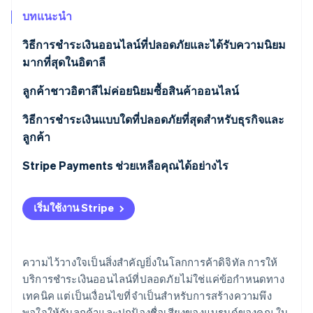
พาร์ทเนอร์
การก่อตั้งบริษัทสตาร์ทอัพ
Stripe App Marketplace
บทแนะนำ
Climate
วิธีการชำระเงินออนไลน์ที่ปลอดภัยและได้รับความนิยม
การขจัดคาร์บอน
มากที่สุดในอิตาลี
บัตรเครดิตและบัตรเดบิต
ลูกค้าชาวอิตาลีไม่ค่อยนิยมซื้อสินค้าออนไลน์
กระเป๋าเงินดิจิทัล
วิธีการชำระเงินแบบใดที่ปลอดภัยที่สุดสำหรับธุรกิจและ
Stripe Sessions 2026
ลูกค้า
ดูว่า Stripe กำลังสร้างโครงสร้างพื้นฐานระบบเศรษฐกิจสำหรับ
การโอนเงินผ่านธนาคารออนไลน์
AI อย่างไร
Stripe Payments ช่วยเหลือคุณได้อย่างไร
รับชมเลย
บัตรเติมเงิน
การเก็บเงินสดปลายทาง
เริ่มใช้งาน Stripe
วิธีซื้อสินค้าออนไลน์อย่างปลอดภัย
ความไว้วางใจเป็นสิ่งสำคัญยิ่งในโลกการค้าดิจิทัล การให้
บริการชำระเงินออนไลน์ที่ปลอดภัยไม่ใช่แค่ข้อกำหนดทาง
เทคนิค แต่เป็นเงื่อนไขที่จำเป็นสำหรับการสร้างความพึง
พอใจให้กับลูกค้าและปกป้องชื่อเสียงของแบรนด์ของคุณ ใน