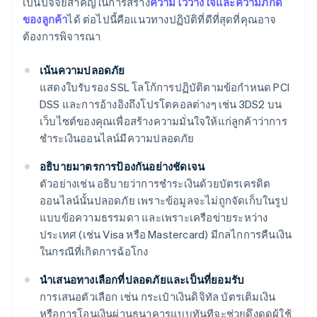
เป็นปัจจัยสำคัญในการสร้าง
ความไว้วางใจและความภักดี
ของลูกค้า
ได้ ต่อไปนี้คือแนวทางปฏิบัติที่ดีที่สุดที่คุณอาจ
ต้องการพิจารณา
เน้นความปลอดภัย
แสดงใบรับรอง SSL โลโก้การปฏิบัติตามข้อกำหนด PCI
DSS และการอ้างอิงถึงโปรโตคอลต่างๆ เช่น 3DS2 บน
เว็บไซต์ของคุณเพื่อสร้างความมั่นใจให้แก่ลูกค้าว่าการ
ชำระเงินออนไลน์มีความปลอดภัย
อธิบายมาตรการป้องกันอย่างชัดเจน
ตัวอย่างเช่น อธิบายว่าการชำระเงินด้วยบัตรเครดิต
ออนไลน์นั้นปลอดภัย เพราะข้อมูลจะไม่ถูกจัดเก็บในรูป
แบบข้อความธรรมดา และเพราะเครือข่ายระหว่าง
ประเทศ (เช่น Visa หรือ Mastercard) มีกลไกการคืนเงิน
ในกรณีที่เกิดการฉ้อโกง
นำเสนอทางเลือกที่ปลอดภัยและเป็นที่ยอมรับ
การเสนอตัวเลือก เช่น กระเป๋าเงินดิจิทัล บัตรเติมเงิน
หรือการโอนเงินผ่านธนาคารแบบทันทีจะช่วยดึงดูดผู้ใช้