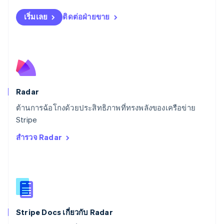
Español
English
สโลวาเกีย
เริ่มเลย
ติดต่อฝ่ายขาย
English
สโลวีเนีย
English
Italiano
สวิตเซอร์แลนด์
Deutsch
Français
Italiano
English
สวีเดน
Svenska
English
Radar
สหรัฐอเมริกา
English
Español
简体中文
ต้านการฉ้อโกงด้วยประสิทธิภาพที่ทรงพลังของเครือข่าย
สหรัฐอาหรับเอมิเรตส์
Stripe
English
สำรวจ Radar
สหราชอาณาจักร
English
สาธารณรัฐเช็ก
English
สิงคโปร์
English
简体中文
ออสเตรเลีย
English
Stripe Docs เกี่ยวกับ Radar
ออสเตรีย