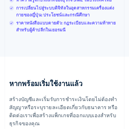
English
Svenska
การเปลี่ยนไปสู่ระบบดิจิทัลในอุตสาหกรรมเครื่องแต่ง
มอลตา
กายของญี่ปุ่น: ประโยชน์และกรณีศึกษา
English
มาเลเซีย
ราคาหนังสือแบบตายตัว: กฎระเบียบและความท้าทาย
English
简体中文
สำหรับผู้ค้าปลีกในเยอรมนี
เม็กซิโก
Español
English
ยิบรอลตาร์
English
เยอรมนี
Deutsch
English
โรมาเนีย
English
ลักเซมเบิร์ก
หากพร้อมเริ่มใช้งานแล้ว
Français
Deutsch
English
ลัตเวีย
สร้างบัญชีและเริ่มรับการชำระเงินโดยไม่ต้องทำ
English
ลิกเตนสไตน์
สัญญาหรือระบุรายละเอียดเกี่ยวกับธนาคาร หรือ
Deutsch
English
ติดต่อเราเพื่อสร้างแพ็กเกจที่ออกแบบเองสำหรับ
ลิทัวเนีย
English
ธุรกิจของคุณ
สเปน