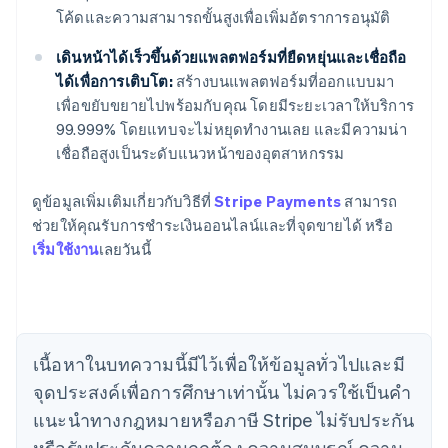
โค้ดและความสามารถขั้นสูงเพื่อเพิ่มอัตราการอนุมัติ
เดินหน้าได้เร็วขึ้นด้วยแพลตฟอร์มที่ยืดหยุ่นและเชื่อถือ
ได้เพื่อการเติบโต:
สร้างบนแพลตฟอร์มที่ออกแบบมา
เพื่อขยับขยายไปพร้อมกับคุณ โดยมีระยะเวลาให้บริการ
99.999% โดยแทบจะไม่หยุดทำงานเลย และมีความน่า
เชื่อถือสูงเป็นระดับแนวหน้าของอุตสาหกรรม
กรีซ
English
เขตบริหารพิเศษฮ่องกง ประเทศจีน
ดูข้อมูลเพิ่มเติมเกี่ยวกับวิธีที่
Stripe Payments
สามารถ
English
简体中文
ช่วยให้คุณรับการชำระเงินออนไลน์และที่จุดขายได้ หรือ
แคนาดา
เริ่มใช้งาน
เลยวันนี้
English
Français
โครเอเชีย
English
Italiano
จีนแผ่นดินใหญ่
简体中文
English
ไซปรัส
เนื้อหาในบทความนี้มีไว้เพื่อให้ข้อมูลทั่วไปและมี
English
จุดประสงค์เพื่อการศึกษาเท่านั้น ไม่ควรใช้เป็นคํา
ญี่ปุ่น
แนะนําทางกฎหมายหรือภาษี Stripe ไม่รับประกัน
日本語
English
เดนมาร์ก
หรือรับประกันความถูกต้อง ความสมบูรณ์ ความ