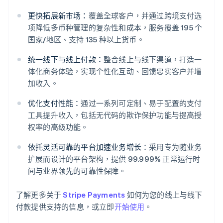
更快拓展新市场：
覆盖全球客户，并通过跨境支付选
项降低多币种管理的复杂性和成本，服务覆盖 195 个
国家/地区、支持 135 种以上货币。
统一线下与线上付款：
整合线上与线下渠道，打造一
阿联酋
体化商务体验，实现个性化互动、回馈忠实客户并增
English
加收入。
爱尔兰
English
优化支付性能：
通过一系列可定制、易于配置的支付
爱沙尼亚
工具提升收入，包括无代码的欺诈保护功能与提高授
English
权率的高级功能。
奥地利
Deutsch
English
依托灵活可靠的平台加速业务增长：
采用专为随业务
澳大利亚
扩展而设计的平台架构，提供 99.999% 正常运行时
English
巴西
间与业界领先的可靠性保障。
Português
English
保加利亚
了解更多关于
Stripe Payments
如何为您的线上与线下
English
付款提供支持的信息，或立即
开始使用
。
比利时
Nederlands
Français
Deutsch
English