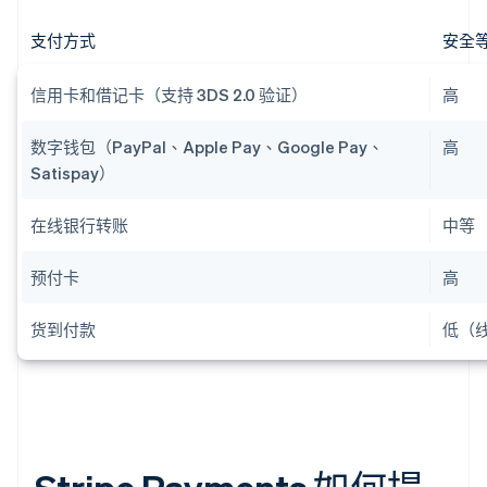
支付方式
安全
信用卡和借记卡（支持 3DS 2.0 验证）
高
数字钱包（PayPal、Apple Pay、Google Pay、
高
Satispay）
在线银行转账
中等
预付卡
高
货到付款
低（