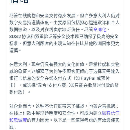
尽管在线购物和安全支付稳步发展，但许多意大利人仍对
数字交易持谨慎态度。主要原因包括担心遭遇欺诈和个人
数据被盗，以及对在线卖家缺乏信任。尽管
令牌化
、
3DS2 协议和双重验证等安全技术现已确保了极高的安全
标准，但意大利顾客的主观认知往往比其他欧洲国家更为
谨慎。
在意大利，现金仍具有强大的文化价值，是掌控感和实物
感的象征。这解释了为何许多顾客更倾向于选择无需输入
银行卡信息的安全在线支付方式（如 PayPal 或预付
卡），或选择“混合”支付方案（如只能在收货时付款的货
到付款）。
对企业而言，这种不信任既带来了挑战，也蕴含着机遇：
在线上付款中展现透明度和安全性，可成为建立
顾客信任
和忠诚度
的有力因素。以下是一些值得考虑的有效最佳实
践：