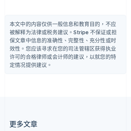
波兰
English
丹麦
English
本文中的内容仅供一般信息和教育目的，不应
德国
被解释为法律或税务建议。Stripe 不保证或担
Deutsch
English
法国
保文章中信息的准确性、完整性、充分性或时
Français
English
效性。您应该寻求在您的司法管辖区获得执业
芬兰
许可的合格律师或会计师的建议，以就您的特
English
Svenska
定情况提供建议。
荷兰
Nederlands
English
加拿大
English
Français
捷克
English
克罗地亚
English
Italiano
拉脱维亚
English
更多文章
立陶宛
English