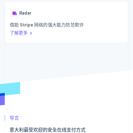
接入 125+ 种支
Stripe Sigma
产品路线图
SaaS
付方式
自定义报告
Sessions 年度大会
Authorization
Data Pipeline
Radar
招聘
Boost
数据同步
资讯中心
支付成功率优
资源
借助 Stripe 网络的强大能力防范欺诈
Stripe Press
化
按行业
了解更多
Link
应用集成
加速结账
AI 企业
代码示例
创作者经济
开发者博客
联系
游戏
API 状态
酒店、旅游与休闲
联系销售
保险
成为合作伙伴
更多
媒体与娱乐
Product roadmap
非营利组织
了解未来规划
专业服务
公共部门
Radar
零售
欺诈防范
Atlas
初创企业注册
生态系统
Climate
导言
碳移除
合作伙伴
Stripe App Marketplace
意大利最受欢迎的安全在线支付方式