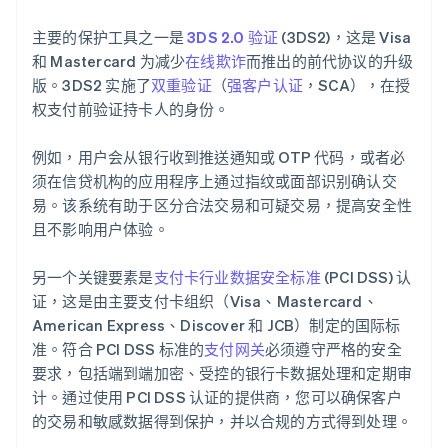
主要的保护工具之一是
3DS 2.0 验证
(3DS2)，这是 Visa
和 Mastercard 为减少
在线欺诈
而推出的前代协议的升级
版。3DS2 实施了
双重验证
（
强客户认证
，SCA），在授
权支付前验证持卡人的身份。
例如，用户会从银行收到推送通知或 OTP 代码，或者必
须在信贷机构的应用程序上通过指纹或面部识别确认交
易。该系统有助于区分合法交易和可疑交易，提高安全性
且不影响用户体验。
另一个关键要素是
支付卡行业数据安全标准
(PCI DSS) 认
证，这是由主要支付卡组织（Visa、Mastercard、
American Express、Discover 和 JCB）制定的国际标
准。符合 PCI DSS 标准的
支付网关
必须遵守严格的安全
要求，包括端到端加密、受控的银行卡数据处理和定期审
计。通过使用 PCI DSS 认证的提供商，您可以确保客户
的交易和敏感数据得到保护，并以合规的方式得到处理。