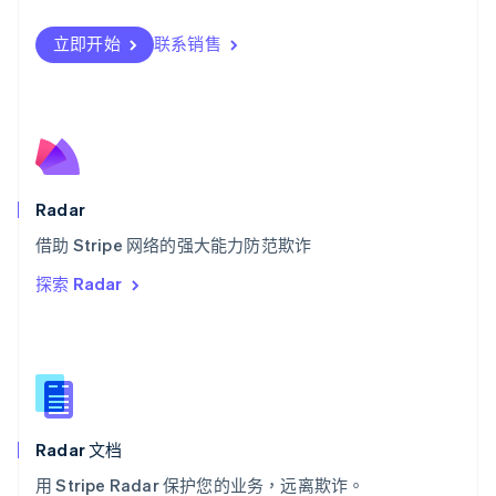
瑞士
Deutsch
Français
Italiano
English
立即开始
联系销售
塞浦路斯
English
斯洛伐克
English
斯洛文尼亚
English
Italiano
泰国
Radar
ไทย
English
希腊
借助 Stripe 网络的强大能力防范欺诈
English
探索 Radar
西班牙
Español
English
新加坡
English
简体中文
新西兰
English
匈牙利
English
Radar 文档
意大利
用 Stripe Radar 保护您的业务，远离欺诈。
Italiano
English