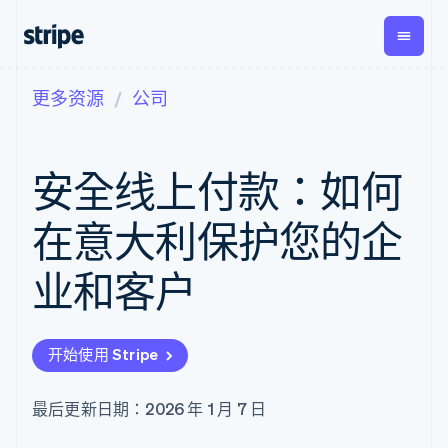
更多资源
公司
按企业阶段
文档
学习
支付
营收
资金管
平台
理
易市
大型企业
Stripe 文档
博客
Payments
Billing
初创企业
API 参考文档
客户案例
安全线上付款：如何
在线支付
经常性收入
Global
Conn
库与 SDK
指南
Managed
Metronome
Payouts
Stripe Apps
Payments
按用量计费
平台
在意大利保护您的企
备案商家解决
Subscriptions
向第三
按应用场景
方案
方打款
支持
订阅管理
Payment links
Crypto
业和客户
指南
智能体商务
Invoicing
钱包、
加密货币
获取支持
无代码支付
一次性或定期
稳定币
电子商务
接受线上付款
托管支持方案
Checkout
账单
发行和
嵌入式金融
实施预置结账流程
专业服务
预构建支付界
Tax
发卡基
开始使用 Stripe
财务自动化
构建平台或交易市场
面
销售税和增值
础设施
全球化企业
管理订阅
Elements
税自动化
应用内支付
提供按用量计费
灵活的 UI 组件
Revenue
最后更新日期：2026 年 1 月 7 日
交易市场
发行稳定币支持的支付卡
Payment
Recognition
公司
资金管理
通过智能体配置和管理服
methods
会计自动化
平台
务