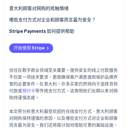
信用卡和借记卡
意大利顾客对网购的抵触情绪
数字钱包
哪些支付方式对企业和顾客而言最为安全？
Stripe Sessions 2026
了解 Stripe 如何为 AI 构建经济基础设施。
立即观看
在线银行转账
Stripe Payments 如何提供帮助
预付卡
开始使用 Stripe
货到付款
如何安全地进行在线购物
信任在数字商业领域至关重要。提供安全的线上付款服务
不仅是一项技术要求，更是确保客户满意度和保护品牌声
誉的必要条件。在意大利，许多买家仍然倾向于选择货到
付款或
预付卡
等传统支付方式，这表明他们长期以来对网
购持谨慎态度。
本文将分析意大利最受欢迎的在线支付方式、意大利顾客
对网购保持谨慎的原因，以及哪些支付方式对企业和顾客
而言最为安全。我们还将探讨如何借助可靠的基础设施，