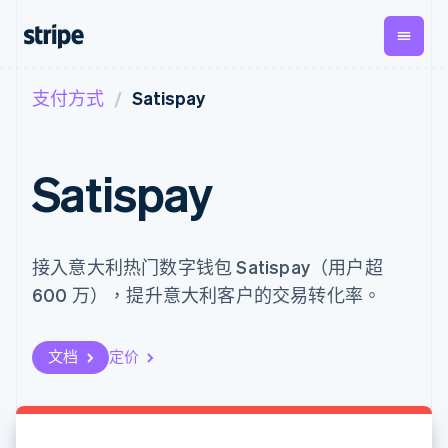
支付方式
Satispay
按企业阶段
文档
学习
支付
营收
资金管
平台
理
易市
大型企业
Stripe 文档
博客
Payments
Billing
初创企业
API 参考文档
客户案例
Satispay
在线支付
经常性收入
Global
Conn
库与 SDK
指南
Managed
Metronome
Payouts
Stripe Apps
Payments
按用量计费
平台
备案商家解决
Subscriptions
向第三
按应用场景
方案
方打款
支持
接入意大利热门数字钱包 Satispay（用户超
订阅管理
Payment links
Crypto
指南
智能体商务
Invoicing
钱包、
600 万），提升意大利客户的交易转化率。
加密货币
获取支持
无代码支付
一次性或定期
稳定币
电子商务
接受线上付款
托管支持方案
Checkout
账单
发行和
嵌入式金融
实施预置结账流程
专业服务
预构建支付界
Tax
发卡基
财务自动化
构建平台或交易市场
文档
定价
面
销售税和增值
础设施
全球化企业
管理订阅
Elements
税自动化
应用内支付
提供按用量计费
灵活的 UI 组件
Revenue
交易市场
发行稳定币支持的支付卡
Payment
Recognition
公司
资金管理
通过智能体配置和管理服
methods
会计自动化
平台
务