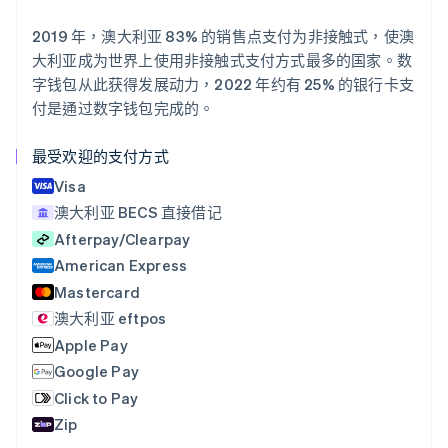
Deutsch
English
澳大利亚
2019 年，澳大利亚 83% 的销售点支付为非接触式，使澳
English
大利亚成为世界上使用非接触式支付方式最多的国家。数
巴西
字钱包从此获得发展动力，2022 年约有 25% 的银行卡支
Português
English
付是通过数字钱包完成的。
保加利亚
English
比利时
最受欢迎的支付方式
Nederlands
Français
Deutsch
English
Visa
波兰
澳大利亚 BECS 直接借记
English
丹麦
Afterpay/Clearpay
English
American Express
德国
Mastercard
Deutsch
English
法国
澳大利亚 eftpos
Français
English
Apple Pay
芬兰
Google Pay
English
Svenska
Click to Pay
荷兰
Nederlands
English
Zip
加拿大