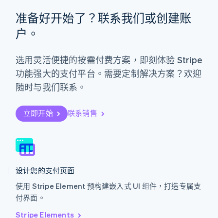
Español
English
准备好开始了？联系我们或创建账
挪威
English
户。
葡萄牙
Português
English
日本
选用灵活便捷的按需付费方案，即刻体验 Stripe
日本語
English
功能强大的支付平台。需要定制解决方案？欢迎
瑞典
Svenska
English
随时与我们联系。
瑞士
Deutsch
Français
Italiano
English
塞浦路斯
立即开始
联系销售
English
斯洛伐克
English
斯洛文尼亚
English
Italiano
设计您的支付页面
泰国
ไทย
English
使用 Stripe Element 预构建嵌入式 UI 组件，打造专属支
希腊
付界面。
English
西班牙
Stripe Elements