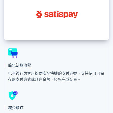
接入 125+ 种支
Stripe Sigma
产品路线图
SaaS
付方式
自定义报告
Sessions 年度大会
Authorization
Data Pipeline
招聘
Boost
数据同步
资讯中心
支付成功率优
资源
Stripe Press
化
按行业
Link
应用集成
加速结账
AI 企业
代码示例
创作者经济
开发者博客
联系
游戏
API 状态
酒店、旅游与休闲
联系销售
保险
成为合作伙伴
更多
媒体与娱乐
Product roadmap
非营利组织
了解未来规划
简化结账流程
专业服务
公共部门
Radar
电子钱包为客户提供安全快捷的支付方案，支持使用已保
零售
欺诈防范
存的支付方式或账户余额，轻松完成交易。
Atlas
初创企业注册
生态系统
Climate
碳移除
合作伙伴
减少欺诈
Stripe App Marketplace