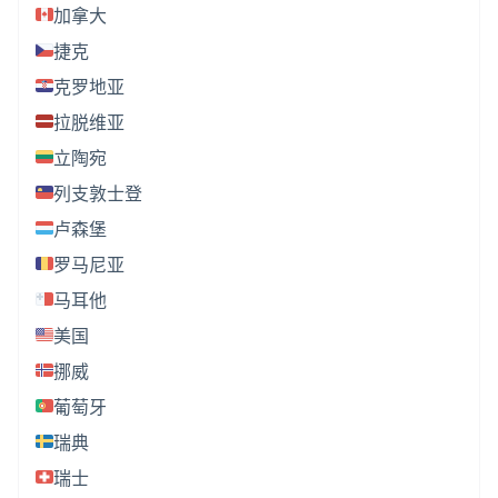
加拿大
捷克
克罗地亚
拉脱维亚
立陶宛
列支敦士登
卢森堡
罗马尼亚
马耳他
美国
挪威
葡萄牙
瑞典
瑞士