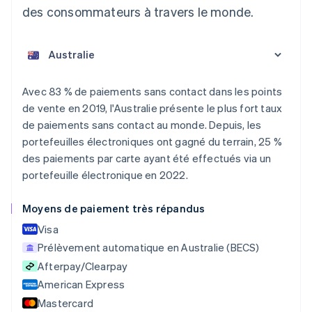
des consommateurs à travers le monde.
Allemagne
Deutsch
English
Australie
Avec 83 % de paiements sans contact dans les points
English
de vente en 2019, l'Australie présente le plus fort taux
Autriche
de paiements sans contact au monde. Depuis, les
Deutsch
English
portefeuilles électroniques ont gagné du terrain, 25 %
Belgique
des paiements par carte ayant été effectués via un
Nederlands
Français
Deutsch
English
Brésil
portefeuille électronique en 2022.
Português
English
Bulgarie
Moyens de paiement très répandus
English
Visa
Canada
English
Français
Prélèvement automatique en Australie (BECS)
Chine continentale
Afterpay/Clearpay
简体中文
English
American Express
Chypre
English
Mastercard