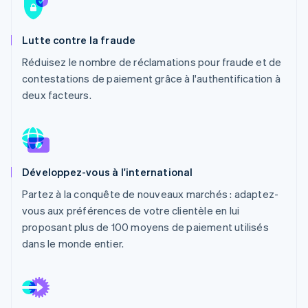
Découvrez les prochaines évolutions
Commerce en ligne
Radar
Lutte contre la fraude
Prévention de la fraude
Écosystème
Réduisez le nombre de réclamations pour fraude et de
Atlas
Constitution de start-up
contestations de paiement grâce à l'authentification à
Partenaires
deux facteurs.
Climate
Stripe App Marketplace
Élimination du carbone
Identity
Vérification de l'identité
Développez-vous à l'international
Partez à la conquête de nouveaux marchés : adaptez-
vous aux préférences de votre clientèle en lui
Stripe Sessions 2026
proposant plus de 100 moyens de paiement utilisés
Découvrez comment Stripe construit l’infrastructure écono
dans le monde entier.
Regarder la vidéo