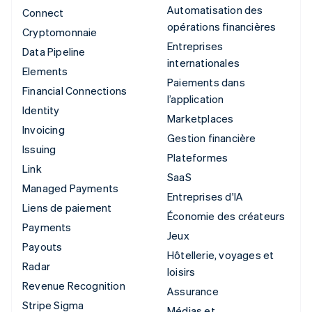
Automatisation des
Connect
opérations financières
Cryptomonnaie
Entreprises
Data Pipeline
internationales
Elements
Paiements dans
Financial Connections
l’application
Identity
Marketplaces
Invoicing
Gestion financière
Issuing
Plateformes
Link
SaaS
Managed Payments
Entreprises d'IA
Liens de paiement
Économie des créateurs
Payments
Jeux
Payouts
Hôtellerie, voyages et
Radar
loisirs
Revenue Recognition
Assurance
Stripe Sigma
Médias et