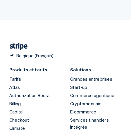
Slovénie
English
Italiano
Suède
Svenska
English
Suisse
Deutsch
Français
Italiano
English
Thaïlande
ไทย
English
Belgique (Français)
Produits et tarifs
Solutions
Tarifs
Grandes entreprises
Atlas
Start-up
Authorization Boost
Commerce agentique
Billing
Cryptomonnaie
Capital
E-commerce
Checkout
Services financiers
intégrés
Climate