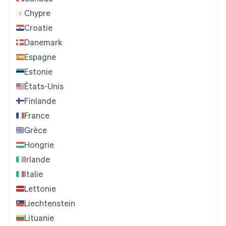
Chypre
Croatie
Danemark
Espagne
Estonie
États-Unis
Finlande
France
Grèce
Hongrie
Irlande
Italie
Lettonie
Liechtenstein
Lituanie