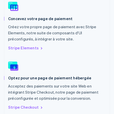
Norvège
English
Nouvelle-Zélande
English
Concevez votre page de paiement
Pays-Bas
Nederlands
English
Créez votre propre page de paiement avec Stripe
Pologne
Elements, notre suite de composants d'UI
English
préconfigurés, à intégrer à votre site.
Portugal
Português
English
Stripe Elements
R.A.S. de Hong Kong, Chine
English
简体中文
République tchèque
English
Roumanie
Optez pour une page de paiement hébergée
English
Royaume-Uni
Acceptez des paiements sur votre site Web en
English
intégrant Stripe Checkout, notre page de paiement
Singapour
préconfigurée et optimisée pour la conversion.
English
简体中文
Slovaquie
Stripe Checkout
English