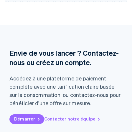
Inde
English
Irlande
English
Italie
Italiano
English
Japon
日本語
English
Lettonie
Envie de vous lancer ? Contactez-
English
nous ou créez un compte.
Liechtenstein
Deutsch
English
Lituanie
Accédez à une plateforme de paiement
English
Luxembourg
complète avec une tarification claire basée
Français
Deutsch
English
sur la consommation, ou contactez-nous pour
Malaisie
bénéficier d'une offre sur mesure.
English
简体中文
Malte
English
Démarrer
Contacter notre équipe
Mexique
Español
English