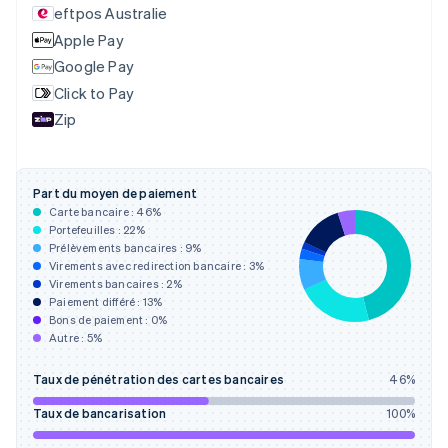
Croatie
eftpos Australie
English
Italiano
Apple Pay
Danemark
English
Google Pay
Émirats arabes unis
Click to Pay
English
Zip
Espagne
Español
English
Estonie
English
Part du moyen de paiement
États-Unis
Carte bancaire :
46
%
English
Español
简体中文
Portefeuilles :
22
%
Finlande
Prélèvements bancaires :
9
%
Virements avec redirection bancaire :
3
%
English
Svenska
Virements bancaires :
2
%
France
Paiement différé :
13
%
Français
English
Bons de paiement :
0
%
Gibraltar
Autre :
5
%
English
Grèce
Taux de pénétration des cartes bancaires
46
%
English
Hongrie
Taux de bancarisation
100
%
English