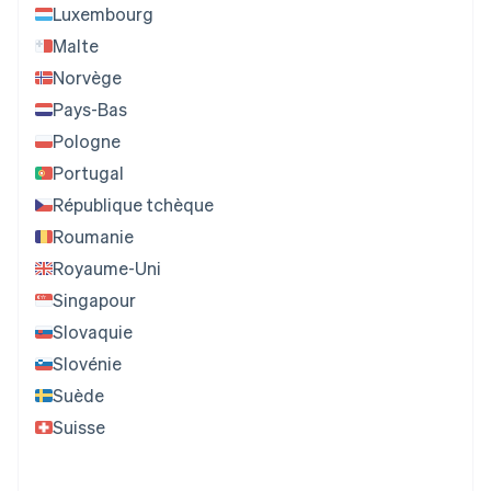
Luxembourg
Malte
Norvège
Pays-Bas
Pologne
Portugal
République tchèque
Roumanie
Royaume-Uni
Singapour
Slovaquie
Slovénie
Suède
Suisse