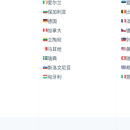
爱尔兰
保加利亚
德国
加拿大
立陶宛
马耳他
瑞典
斯洛文尼亚
匈牙利