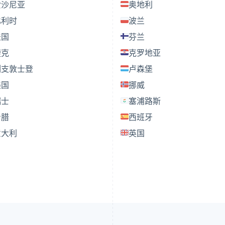
爱沙尼亚
奥地利
比利时
波兰
法国
芬兰
捷克
克罗地亚
列支敦士登
卢森堡
美国
挪威
瑞士
塞浦路斯
希腊
西班牙
意大利
英国