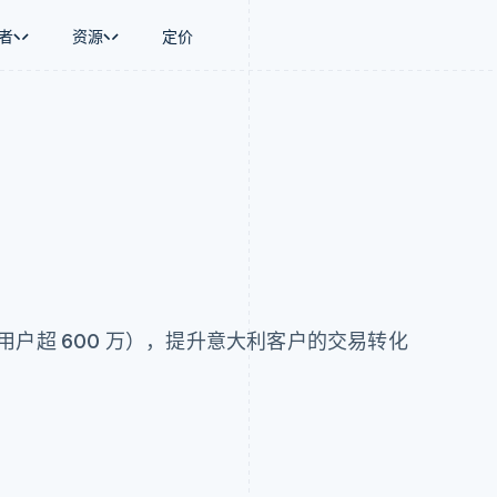
者
资源
定价
景
指南
按行业
公司
资金管理
平台和交易市
商务
持
接受线上付款
AI 企业
产品路线图
Global Payouts
Connect
币
持方案
实施预置结账流程
创作者经济
Sessions 年度大会
向第三方打款
平台支付
务
务
构建平台或交易市场
游戏
招聘
金融
管理订阅
酒店、旅游与休闲
资讯中心
动化
提供按用量计费
保险
Stripe Press
企业
发行稳定币支持的支付卡
媒体与娱乐
支付
通过智能体配置和管理服务
非营利组织
场
专业服务
理
公共部门
y（用户超 600 万），提升意大利客户的交易转化
零售
化
on