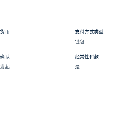
示货币
支付方式类型
R
钱包
付确认
经常性付款
户发起
是