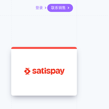
登录
联系销售
资源
生态系统
联系
场
更多
应用集成
合作伙伴
联系销售
Product roadmap
代码示例
Stripe App Marketplace
成为合作伙伴
了解未来规划
开发者博客
API 状态
Radar
欺诈防范
Atlas
初创企业注册
Climate
碳移除