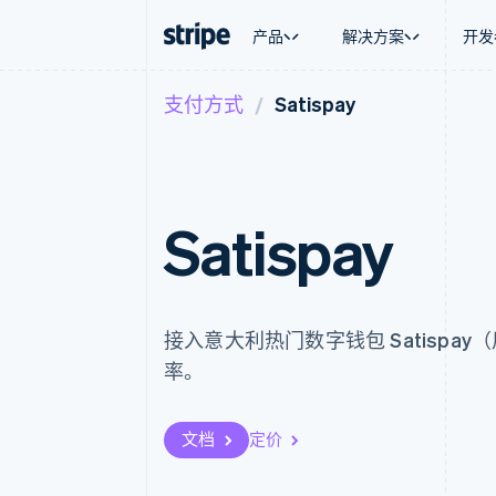
产品
解决方案
开发
支付方式
Satispay
按企业阶段
文档
学习
按应用场
支持
支付
营收
大型企业
Stripe 文档
博客
智能体
获取支
Payments
Billing
初创企业
API 参考文档
客户案例
加密货
托管支
在线支付
经常性收入
库与 SDK
指南
电子商
专业服
Payment links
Metronome
Stripe Apps
嵌入式
Satispay
无代码支付
按用量计费
财务自
Checkout
Subscriptions
全球化
预构建支付界面
订阅管理
应用内
Elements
Invoicing
交易市
灵活的 UI 组件
一次性或定期账单
资金管
Payment methods
Tax
接入意大利热门数字钱包 Satispa
平台
接入 125+ 种支付方式
销售税和增值税自动
SaaS
率。
Authorization Boost
Revenue Recogniti
支付成功率优化
会计自动化
Link
Stripe Sigma
加速结账
自定义报告
文档
定价
Data Pipeline
数据同步