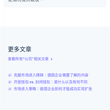
English
Svenska
荷兰
Nederlands
English
加拿大
English
Français
捷克
English
克罗地亚
English
Italiano
拉脱维亚
更多文章
English
立陶宛
查看所有“公司”相关文章
English
列支敦士登
Deutsch
English
卢森堡
克服市场进入障碍：德国企业需要了解的内容
Français
Deutsch
English
开放钱包 vs. 封闭钱包：是什么以及有何不同
罗马尼亚
市场进入策略：德国企业如何才能成功实现扩张
English
马尔他
English
马来西亚
English
简体中文