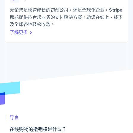
接入 125+ 种支
Stripe Sigma
产品路线图
SaaS
付方式
自定义报告
Sessions 年度大会
无论您是快速成长的初创公司，还是全球化企业，Stripe
Authorization
Data Pipeline
招聘
都能提供适合您业务的支付解决方案，助您在线上、线下
Boost
数据同步
资讯中心
支付成功率优
资源
及全球各地轻松收款。
Stripe Press
化
按行业
了解更多
Link
应用集成
加速结账
AI 企业
代码示例
创作者经济
开发者博客
联系
游戏
API 状态
酒店、旅游与休闲
联系销售
保险
成为合作伙伴
更多
媒体与娱乐
Product roadmap
非营利组织
了解未来规划
专业服务
公共部门
Radar
零售
欺诈防范
Atlas
初创企业注册
生态系统
Climate
导言
碳移除
合作伙伴
Stripe App Marketplace
在线购物的撤销权是什么？