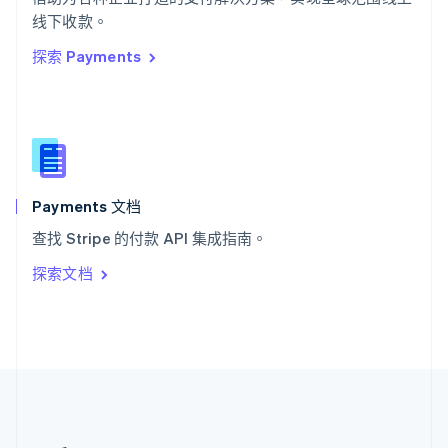
希腊
线下收款。
English
探索 Payments
西班牙
Español
English
新加坡
English
简体中文
新西兰
English
匈牙利
English
Payments 文档
意大利
查找 Stripe 的付款 API 集成指南。
Italiano
English
印度
探索文档
English
英国
English
直布罗陀
English
中国内地
简体中文
English
中国香港特别行政区
English
简体中文