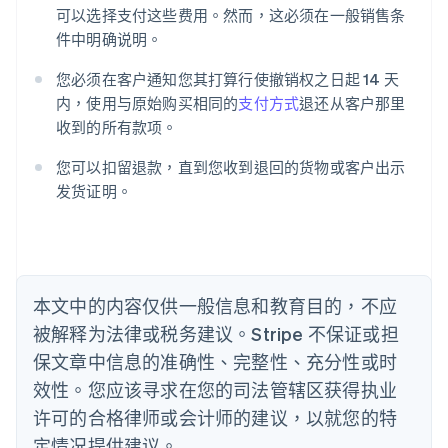
English
可以选择支付这些费用。然而，这必须在一般销售条
爱沙尼亚
件中明确说明。
English
奥地利
您必须在客户通知您其打算行使撤销权之日起 14 天
Deutsch
English
澳大利亚
内，使用与原始购买相同的
支付方式
退还从客户那里
English
收到的所有款项。
巴西
Português
English
您可以扣留退款，直到您收到退回的货物或客户出示
保加利亚
发货证明。
English
比利时
Nederlands
Français
Deutsch
English
波兰
English
丹麦
本文中的内容仅供一般信息和教育目的，不应
English
被解释为法律或税务建议。Stripe 不保证或担
德国
保文章中信息的准确性、完整性、充分性或时
Deutsch
English
法国
效性。您应该寻求在您的司法管辖区获得执业
Français
English
许可的合格律师或会计师的建议，以就您的特
芬兰
定情况提供建议。