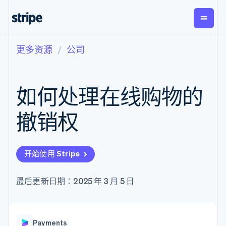
更多资源
公司
按企业阶段
文档
学习
支付
营收
资金管
平台
理
易市
大型企业
Stripe 文档
博客
Payments
Billing
初创企业
API 参考文档
客户案例
如何处理在线购物的
在线支付
经常性收入
Global
Conn
库与 SDK
指南
Managed
Metronome
Payouts
Stripe Apps
Payments
按用量计费
平台
撤销权
备案商家解决
Subscriptions
向第三
按应用场景
方案
方打款
支持
订阅管理
Payment links
Crypto
指南
智能体商务
Invoicing
钱包、
加密货币
获取支持
无代码支付
一次性或定期
开始使用 Stripe
稳定币
电子商务
接受线上付款
托管支持方案
Checkout
账单
发行和
嵌入式金融
实施预置结账流程
专业服务
预构建支付界
Tax
发卡基
财务自动化
构建平台或交易市场
最后更新日期：2025 年 3 月 5 日
面
销售税和增值
础设施
全球化企业
管理订阅
Elements
税自动化
应用内支付
提供按用量计费
灵活的 UI 组件
Revenue
交易市场
发行稳定币支持的支付卡
Payment
Recognition
公司
资金管理
通过智能体配置和管理服
methods
会计自动化
Payments
平台
务