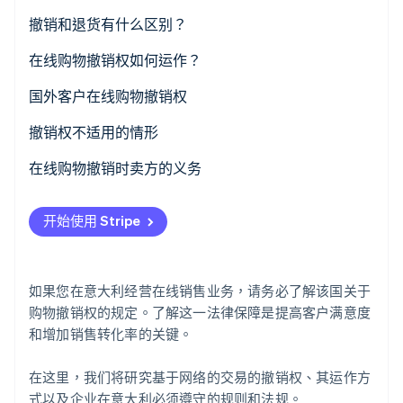
撤销和退货有什么区别？
在线购物撤销权如何运作？
Stripe Sessions 2026
了解 Stripe 如何为 AI 构建经济基础设施。
撤销期限的延长
国外客户在线购物撤销权
立即观看
撤销权不适用的情形
在线订阅的撤销权
在线购物撤销时卖方的义务
B2C 和 B2B 电商的撤销权
开始使用 Stripe
如果您在意大利经营在线销售业务，请务必了解该国关于
购物撤销权的规定。了解这一法律保障是提高客户满意度
和增加销售转化率的关键。
在这里，我们将研究基于网络的交易的撤销权、其运作方
式以及企业在意大利必须遵守的规则和法规。