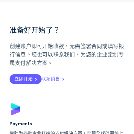
美国
English
Español
简体中文
墨西哥
Español
English
准备好开始了？
挪威
English
葡萄牙
创建账户即可开始收款，无需签署合同或填写银
Português
English
行信息。您也可以联系我们，为您的企业定制专
日本
日本語
English
属支付解决方案。
瑞典
Svenska
English
瑞士
立即开始
联系销售
Deutsch
Français
Italiano
English
塞浦路斯
English
斯洛伐克
English
斯洛文尼亚
English
Italiano
Payments
泰国
ไทย
English
借助为各种企业打造的支付解决方案，实现全球范围线上